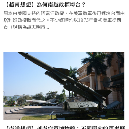
【越南想想】為何南越政權垮台？
原本由美國支持的阿富汗政權，在美軍撤軍後迅速垮台而由
塔利班政權取而代之。不少媒體均以1975年當初美軍從西
貢（現稱為胡志明市...
【南洋想想】越南空軍博物館：不同面向的軍事歷