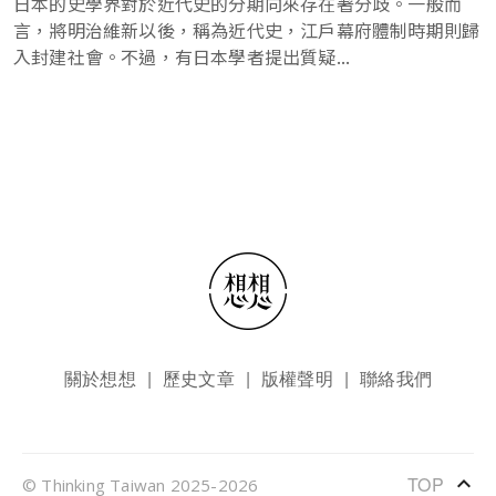
日本的史學界對於近代史的分期向來存在著分歧。一般而
言，將明治維新以後，稱為近代史，江戶幕府體制時期則歸
入封建社會。不過，有日本學者提出質疑...
頁尾選單
關於想想
歷史文章
版權聲明
聯絡我們
keyboard_arrow_up
TOP
© Thinking Taiwan 2025-2026