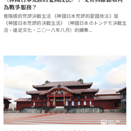
為戰爭服務？
進階版的荒謬決戰生活 《神國日本荒謬的愛國技法》是
《神國日本荒謬的決戰生活》（神國日本のトンデモ決戰生
活，遠足文化，二○一八年八月）的續集...