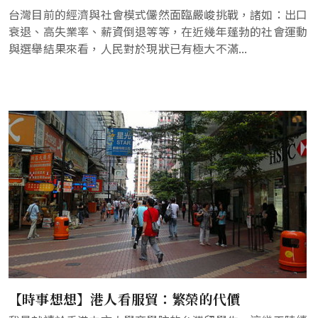
台灣目前的經濟與社會模式儼然面臨嚴峻挑戰，諸如：出口
衰退、高失業率、薪資倒退等等，在近幾年蓬勃的社會運動
與選舉結果來看，人民對於現狀已有極大不滿...
【時事想想】港人看服貿：繁榮的代價