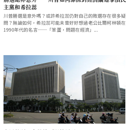
主黨和希拉蕊
川普勝選是意外嗎？或許希拉蕊仍對自己的敗選存在很多疑
問？無論如何，希拉蕊可能未曾好好想過老公比爾柯林頓在
1990年代的名言──「笨蛋，問題在經濟」...