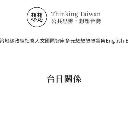
搜尋
策
地緣政經
社會人文
國際智庫
多元想想
想想選集
English 
台日關係