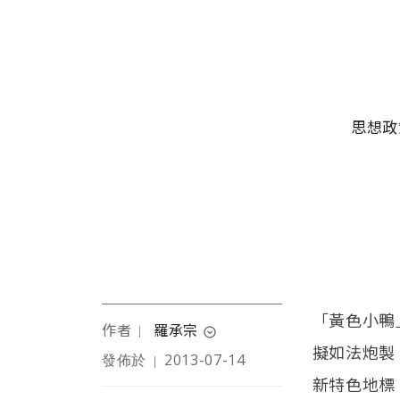
移至主內容
主選單
思想政
「黃色小鴨
作者
羅承宗
｜
expand_circle_down
擬如法炮製
發佈於
2013-07-14
｜
本文作者1973 年生，台北
新特色地標
士林人，現居新北三重