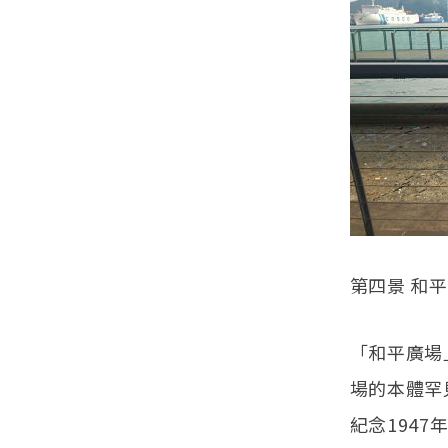
第四景 和
「和平廣場
場的本體罕
紀念194