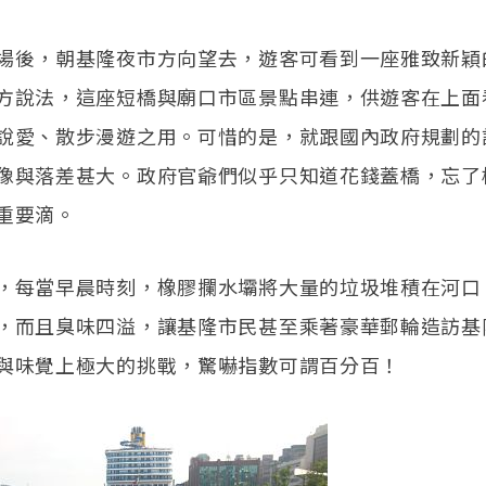
場後，朝基隆夜市方向望去，遊客可看到一座雅致新穎
方說法，這座短橋與廟口市區景點串連，供遊客在上面
說愛、散步漫遊之用。可惜的是，就跟國內政府規劃的
像與落差甚大。政府官爺們似乎只知道花錢蓋橋，忘了
重要滴。
，每當早晨時刻，橡膠攔水壩將大量的垃圾堆積在河口
，而且臭味四溢，讓基隆市民甚至乘著豪華郵輪造訪基
與味覺上極大的挑戰，驚嚇指數可謂百分百！