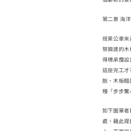
第二景 海
搭乘公車來
帑興建的木
得標承攬設
這座完工才
脫、木板翹
種「步步驚
如下圖筆者
處，藉此提