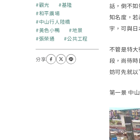
埔，工作於台南永康。投
關鍵字
觀光
基隆
話，倒不如
身法律教育業，業餘之暇
和平廣場
知名度，若
除參與 NGO 活動外，亦
中山行人陸橋
為 GUNPLA 與相關電玩
宇，可與日
黃色小鴨
地景
卡漫的愛好者。部落格：
查爾斯的論壇
張榮通
公共工程
（
http://cb34.blogspot
不管是特大
.tw/
）
段，尚待時
妨可先就以
第一景 中