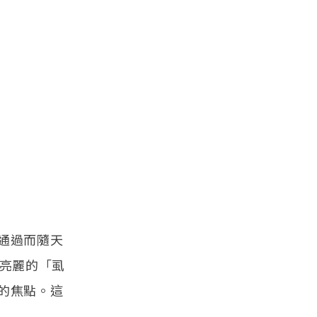
通過而隨天
位亮麗的「虱
的焦點。這