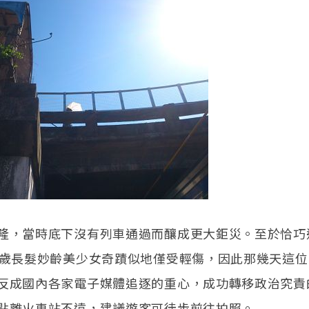
隆，當時底下沒有列車通過而釀成更大鉅災。至於恰巧
2歲長髮妙齡美少女奇蹟似地僅受輕傷，因此那幾天這
反成國內各家電子媒體追逐的重心，成功轉移政治究責
點離火車站不遠，建議遊客可徒步前往拍照。