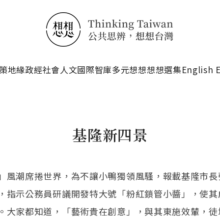
搜尋
策
地緣政經
社會人文
國際智庫
多元想想
想想選集
English 
基隆新四景
」風潮席捲世界，為不讓小鴨獨領風騷，報載基隆市長
，指示公務員研議開發特大號「粉紅鎖管小醬」，使其
。大家都知道，「藝術貴在創意」，與其東施效輦，徒