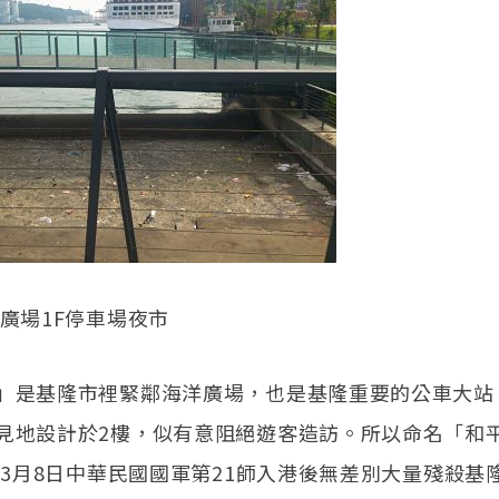
平廣場1F停車場夜市
」是基隆市裡緊鄰海洋廣場，也是基隆重要的公車大站
見地設計於2樓，似有意阻絕遊客造訪。所以命名「和
7年3月8日中華民國國軍第21師入港後無差別大量殘殺基