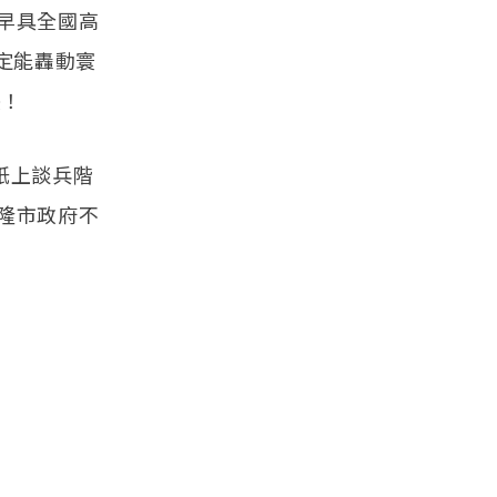
早具全國高
定能轟動寰
映！
紙上談兵階
隆市政府不