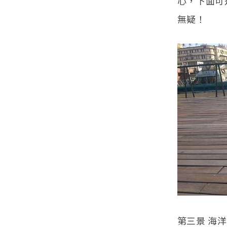
心，下面可
無疑！
第三景 海