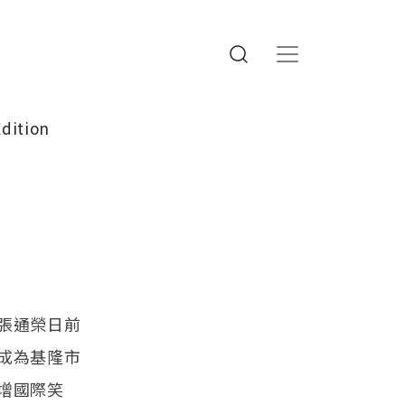
Edition
張通榮日前
成為基隆市
增國際笑