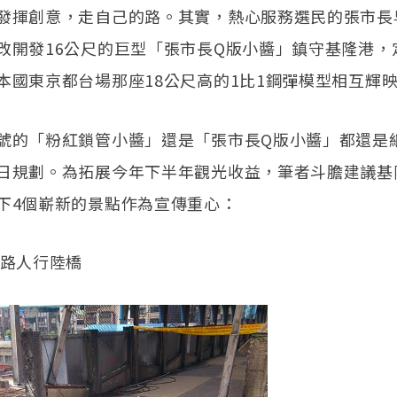
發揮創意，走自己的路。其實，熱心服務選民的張市長
改開發16公尺的巨型「張市長Q版小醬」鎮守基隆港，
本國東京都台場那座18公尺高的1比1鋼彈模型相互輝
號的「粉紅鎖管小醬」還是「張市長Q版小醬」都還是
日規劃。為拓展今年下半年觀光收益，筆者斗膽建議基
下4個嶄新的景點作為宣傳重心：
山路人行陸橋