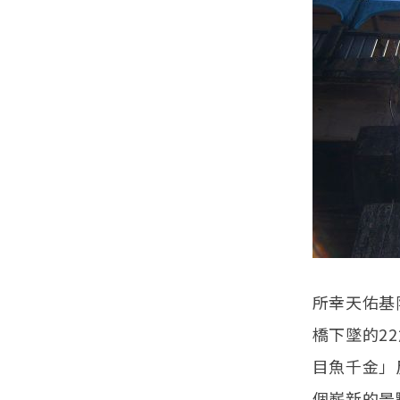
所幸天佑基
橋下墜的2
目魚千金」
個嶄新的景