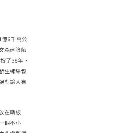
1億6千萬公
文森建築師
撐了38年，
發生螺絲鬆
絕對讓人有
放在斷板
一個不小