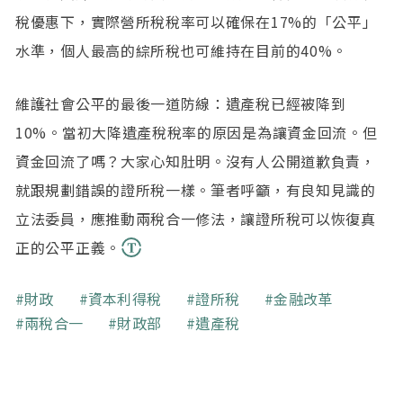
稅優惠下，實際營所稅稅率可以確保在17%的「公平」
水準，個人最高的綜所稅也可維持在目前的40%。
維護社會公平的最後一道防線：遺產稅已經被降到
10%。當初大降遺產稅稅率的原因是為讓資金回流。但
資金回流了嗎？大家心知肚明。沒有人公開道歉負責，
就跟規劃錯誤的證所稅一樣。筆者呼籲，有良知見識的
立法委員，應推動兩稅合一修法，讓證所稅可以恢復真
正的公平正義。
關鍵字
財政
資本利得稅
證所稅
金融改革
兩稅合一
財政部
遺產稅