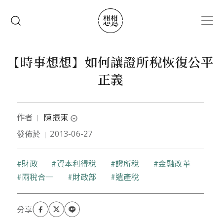
移至主內容
搜尋
【時事想想】如何讓證所稅恢復公平
正義
作者
陳振東
｜
expand_circle_down
發佈於
2013-06-27
｜
本文作者曾擔任上市公司部門主管及企業顧問，關心
台灣弱勢及社會公義問題
關鍵字
財政
資本利得稅
證所稅
金融改革
兩稅合一
財政部
遺產稅