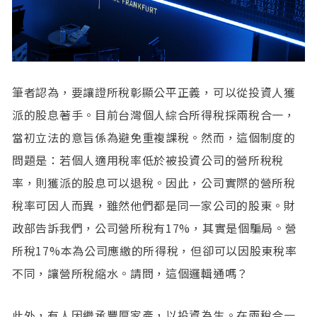
筆者認為，要讓證所稅彰顯公平正義，可以從投資人獲
派的股息著手。目前台灣個人綜合所得稅採兩稅合一，
當初立法的意旨係為避免重複課稅。然而，這個制度的
問題是：若個人適用稅率低於被投資公司的營所稅稅
率，則獲派的股息可以退稅。因此，公司實際的營所稅
稅率可因人而異，雖然他們都是同一家公司的股東。財
政部告訴我們，公司營所稅有17%，其實是個騙局。營
所稅17%本為公司應繳的所得稅，但卻可以因股東稅率
不同，讓營所稅縮水。請問，這個邏輯通嗎？
此外，有人因繼承豐厚家產，以投資為生。在兩稅合一