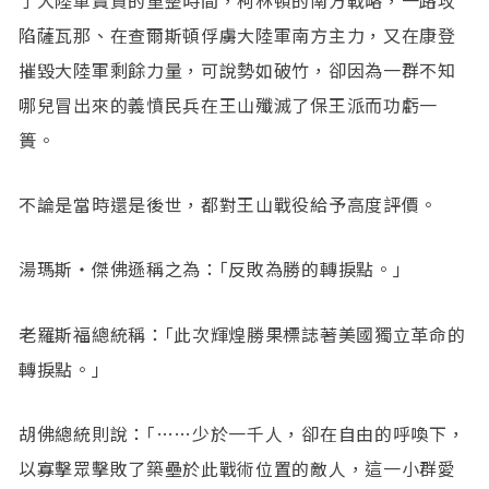
了大陸軍寶貴的重整時間，柯林頓的南方戰略，一路攻
陷薩瓦那、在查爾斯頓俘虜大陸軍南方主力，又在康登
摧毀大陸軍剩餘力量，可說勢如破竹，卻因為一群不知
哪兒冒出來的義憤民兵在王山殲滅了保王派而功虧一
簣。
不論是當時還是後世，都對王山戰役給予高度評價。
湯瑪斯‧傑佛遜稱之為：｢反敗為勝的轉捩點。｣
老羅斯福總統稱：｢此次輝煌勝果標誌著美國獨立革命的
轉捩點。｣
胡佛總統則說：｢……少於一千人，卻在自由的呼喚下，
以寡擊眾擊敗了築壘於此戰術位置的敵人，這一小群愛