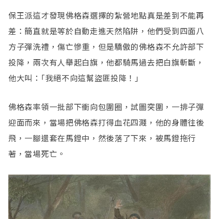
保王派這才發現佛格森選擇的紮營地點真是差到不能再
差：簡直就是等於自動走進天然陷阱，他們受到四面八
方子彈洗禮，傷亡慘重，但是驕傲的佛格森不允許部下
投降，兩次有人舉起白旗，他都騎馬過去把白旗斬斷，
他大叫：｢我絕不向這幫盜匪投降！｣
佛格森率領一批部下衝向包圍圈，試圖突圍，一排子彈
迎面而來，當場把佛格森打得血花四濺，他的身體往後
飛，一腳還套在馬鐙中，然後落了下來，被馬鐙拖行
著，當場死亡。