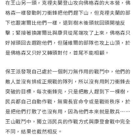
在王山另一頭，克裡夫蘭登山攻向佛格森的大本營，佛
格森一樣發動刺刀衝鋒把他們趕下山，但克裡夫蘭的部
下也跟謝爾比他們一樣，退到樹木後頭就回頭開槍反
擊；緊接著換謝爾比與康貝從尾端攻了上來，佛格森只
好掉頭回去趕跑他們，但薩維爾的部隊也攻上山頂，於
是佛格森又只好又轉頭對付，首尾不能相顧。
保王派發現自己處於一個刺刀無作用的戰鬥中，他們的
敵人並沒有排成正規戰的隊列，所以沒有用刺刀衝鋒去
突破的目標，每次衝鋒完，只是把敵人趕到下一棵樹，
民兵都自己自動作戰，無需長官命令或是戰術秩序，於
是把他們打散了也沒有用，因為他們本來就是散兵……
王山戰鬥中，獨立派民兵的作戰方式與康登會戰中完全
不同，結果也截然相反。