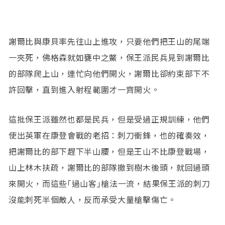
謝爾比與康貝率先往山上進攻，只要他們把王山的尾端
一夾死，佛格森就如甕中之鱉，保王派民兵見到謝爾比
的部隊爬上山，連忙向他們開火，謝爾比卻約束部下不
許回擊，直到進入射程範圍才一齊開火。
這批保王派雖然也都是民兵，但是受過正規訓練，他們
使出英軍在康登會戰的老招：刺刀衝鋒，也的確奏效，
把謝爾比的部下趕下半山腰，但是王山不比康登戰場，
山上林木扶疏，謝爾比的部隊撤到樹木後頭，就回過頭
來開火，而這些｢過山客｣槍法一流，結果保王派的刺刀
沒能刺死半個敵人，反而承受大量槍擊傷亡。