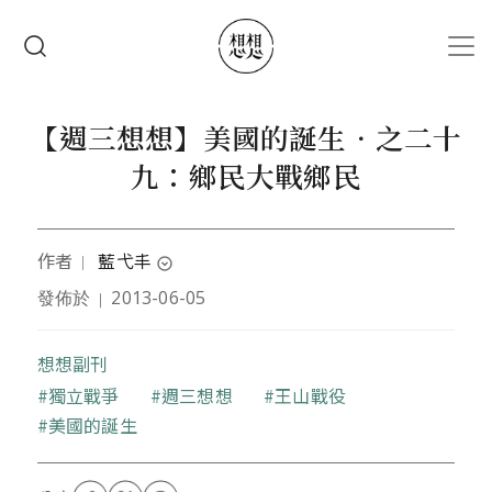
移至主內容
搜尋
【週三想想】美國的誕生‧之二十
九：鄉民大戰鄉民
作者
藍弋丰
｜
expand_circle_down
發佈於
2013-06-05
｜
本文作者台灣大學醫學系畢業後，從事翻譯、撰稿及
圖文創作，業餘嗜好研究歷史，並關心全球財經產業
與環境等議題。曾任《國家地理雜誌》、台灣微軟、
想想副刊
集邦科技特約譯者，並有動畫、漫畫、插畫、書籍封
關鍵字
獨立戰爭
週三想想
王山戰役
面及插圖等作品。擔任PTT「架空歷史板」
美國的誕生
(DummyHistory) 板主，著有《海角七號電影小
說》、歷史小說《明騎西行記》、歷史書籍《橡皮推
翻了滿清》。