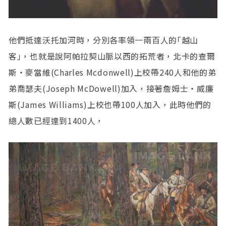
他們抵達沃托加河時，分別各率領一兩百人的｢越山
客｣，也就是說阿帕拉契山脈以西的拓荒者，北卡的查爾
斯‧麥當維(Charles Mcdonwell)上校帶240人和他的弟
弟喬瑟夫(Joseph McDowell)加入，接著詹姆士‧威廉
斯(James Williams)上校也帶100人加入，此時他們的
總人數已經達到1400人，