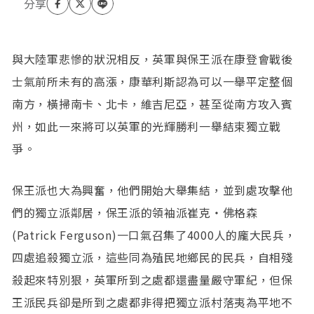
與大陸軍悲慘的狀況相反，英軍與保王派在康登會戰後
士氣前所未有的高漲，康華利斯認為可以一舉平定整個
南方，橫掃南卡、北卡，維吉尼亞，甚至從南方攻入賓
州，如此一來將可以英軍的光輝勝利一舉結束獨立戰
爭。
保王派也大為興奮，他們開始大舉集結，並到處攻擊他
們的獨立派鄰居，保王派的領袖派崔克‧佛格森
(Patrick Ferguson)一口氣召集了4000人的龐大民兵，
四處追殺獨立派，這些同為殖民地鄉民的民兵，自相殘
殺起來特別狠，英軍所到之處都還盡量嚴守軍紀，但保
王派民兵卻是所到之處都非得把獨立派村落夷為平地不