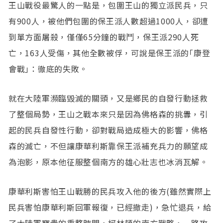
王山戰役最驚人的一點是，包圍王山的獨立派民兵，只
有900人，被他們包圍的保王派人數超過1000人，卻遭
到單方面屠殺，僅僅65分鐘的戰鬥，保王派290人死
亡，163人受傷，其他全數被俘，可說是保王派的｢康登
會戰｣：徹底的失敗。
就在大陸軍瀕臨毀滅的關頭，又是鄉民的自發行動拯救
了整個局勢，王山之戰本來只是因為佛格森的挑釁，引
起的民兵自發性行動，卻對戰局造成極大的影響，佛格
森的滅亡，不但讓康華利斯靠保王派補充兵力的願望成
為泡影，原本他征服整個南方的雄心壯志也冰消瓦解。
康華利斯害怕王山戰勝的民兵攻入他的後方(雖然實際上
民兵害怕康華利斯回軍報復，已經撤走)，急忙退兵，給