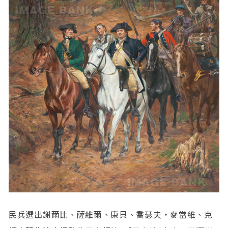
民兵選出謝爾比、薩維爾、康貝、喬瑟夫‧麥當維、克