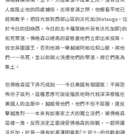
人能阻止他的四處擄掠，志得意滿之際，他眼看平地已
經無敵手，把目光放到西部山區的沃托加(Watauga，位
於今日的田納西，今日的北卡羅萊納州另有沃托加郡)的
拓荒聚落。佛格森以絕高的姿態要他們立即出來投降，
效忠英國國王，否則他將一舉越過阿帕拉契山脈，將他
們一一吊死，並以劍與火洗禮他們的聚落，將它們夷為
焦土。
但佛格森這下弄巧成拙──今日美國有個國策：不與恐
怖份子談判。這種思想可說從殖民地時代就深深根植在
美國人的血脈中，越威脅他們，他們不但不屈服，還反
擊越激烈──本來有如喪家之犬的獨立派們，被佛格森
這樣一激，反而決定正面接受佛格森的挑戰，一起保護
沃托加，於是一場有如黑澤明電影｢七武士｣的抗戰劇碼