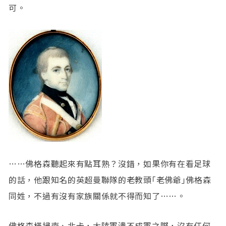
可。
……佛格森聽起來有點耳熟？沒錯，如果你有在看足球
的話，他跟知名的英超曼聯隊的老教頭｢老佛爺｣佛格森
同姓，不過有沒有家族關係就不得而知了……。
佛格森橫掃南、北卡，大陸軍潰不成軍之際，沒有任何