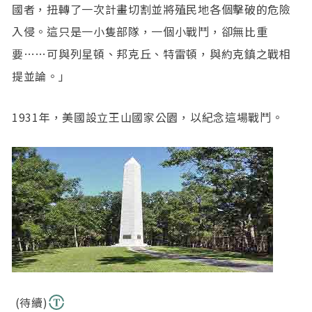
國者，扭轉了一次計畫切割並將殖民地各個擊破的危險
入侵。這只是一小隻部隊，一個小戰鬥，卻無比重
要……可與列星頓、邦克丘、特雷頓，與約克鎮之戰相
提並論。｣
1931年，美國設立王山國家公園，以紀念這場戰鬥。
(待續)