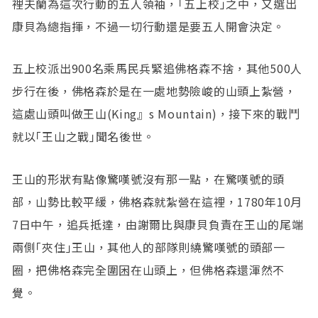
裡夫蘭為這次行動的五人領袖，｢五上校｣之中，又選出
康貝為總指揮，不過一切行動還是要五人開會決定。
五上校派出900名乘馬民兵緊追佛格森不捨，其他500人
步行在後，佛格森於是在一處地勢險峻的山頭上紮營，
這處山頭叫做王山(King』s Mountain)，接下來的戰鬥
就以｢王山之戰｣聞名後世。
王山的形狀有點像驚嘆號沒有那一點，在驚嘆號的頭
部，山勢比較平緩，佛格森就紮營在這裡，1780年10月
7日中午，追兵抵達，由謝爾比與康貝負責在王山的尾端
兩側｢夾住｣王山，其他人的部隊則繞驚嘆號的頭部一
圈，把佛格森完全圍困在山頭上，但佛格森還渾然不
覺。