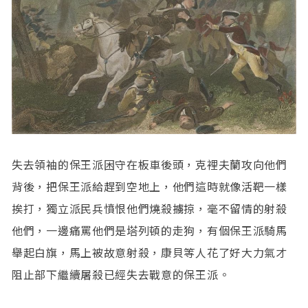
失去領袖的保王派困守在板車後頭，克裡夫蘭攻向他們
背後，把保王派給趕到空地上，他們這時就像活靶一樣
挨打，獨立派民兵憤恨他們燒殺擄掠，毫不留情的射殺
他們，一邊痛罵他們是塔列頓的走狗，有個保王派騎馬
舉起白旗，馬上被故意射殺，康貝等人花了好大力氣才
阻止部下繼續屠殺已經失去戰意的保王派。