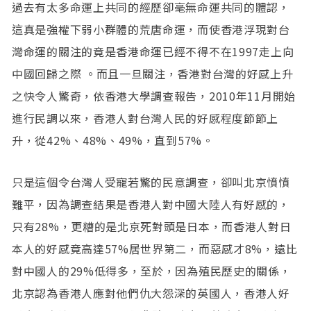
過去有太多命運上共同的經歷卻毫無命運共同的體認，
這真是強權下弱小群體的荒唐命運，而使香港浮現對台
灣命運的關注的竟是香港命運已經不得不在1997走上向
中國回歸之際 。而且一旦關注，香港對台灣的好感上升
之快令人驚奇，依香港大學調查報告，2010年11月開始
進行民調以來，香港人對台灣人民的好感程度節節上
升，從42%、48%、49%，直到57%。
只是這個令台灣人受寵若驚的民意調查，卻叫北京憤憤
難平，因為調查結果是香港人對中國大陸人有好感的，
只有28%，更糟的是北京死對頭是日本，而香港人對日
本人的好感竟高達57%居世界第二，而惡感才8%，遠比
對中國人的29%低得多，至於，因為殖民歷史的關係，
北京認為香港人應對他們仇大怨深的英國人，香港人好