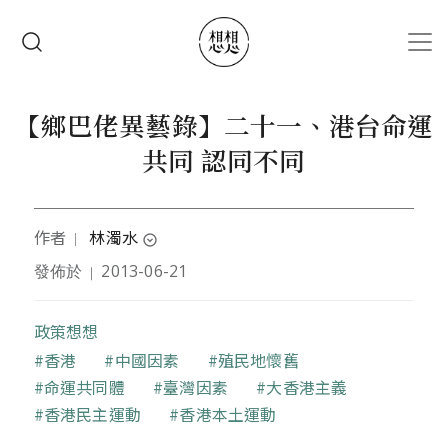
移至主內容
搜尋
【鄉巴佬異藝錄】二十一、港台命運
共同 認同不同
作者
林濁水
｜
expand_circle_down
發佈於
2013-06-21
｜
過去：在街頭闖蕩，在廟堂拔劍砍柱。曾是刑期比短
第一名政治犯。
現在：種菜，種花，還自以為是吟遊詩人。
政策想想
關鍵字
香港
中國因素
殖民地懷舊
命運共同體
臺灣因素
大香港主義
香港民主運動
香港本土運動