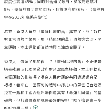
感度也高達45%；同時對舊殖民政府，英政府惡感才
9%，遠低於對北京的32%，特首港府的36%。（這些數
字在2012年底略有變化）
看來，香港人竟然「懷殖民地的舊」起來了，然而就在
對北京油然而驚恐，對「殖民地的舊」油然懷念時，民
主運動，本土運動都油然勃興也油然合體了。
香港人「懷殖民地的舊」？「懷殖民地的舊」不正也是
過去戒嚴時代國民黨政府對台灣民主運動，本土運動和
台獨運動的指控嗎？港台人民命運的共同遭遇還真是一
椿椿。看來在一國兩制的體制中掙扎中的陳雲把台港澳
拉在一起和中國合組邦聯倒還真有「命運共同體」的基
礎的。但邦聯論真的就是最好的安排了嗎？這要進一步
好好地想一想。