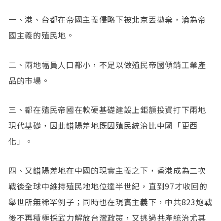
一、港、台都在帝國主義侵略下被北京丟拋棄，淪為帝
國主義的殖民地。
二、兩地幅員人口都小，不足以做殖民帝國傾銷工業產
品的市場。
三、都在殖民帝國在軟硬基礎建設上鉅額投資打下兩地
現代基礎，因此錯陽差地既因殖民統治比中國「更西
化」。
四、又錯陽差地在中國的現實主義之下，香港成為二次
戰後全球中維持殖民地地位達半世紀，直到97才收回的
舉世所無稀罕例子；同時也在現實主義下，中共823炮戰
後不再積極採武力解放台灣政策，又逃過共產統治尤其