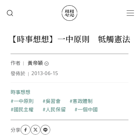
移至主內容
搜尋
【時事想想】一中原則 牴觸憲法
作者
黃帝穎
｜
expand_circle_down
發佈於
2013-06-15
｜
台北律師公會人權委員會委員、永社理事長
時事想想
關鍵字
一中原則
吳習會
憲政體制
國民主權
人民保留
一個中國