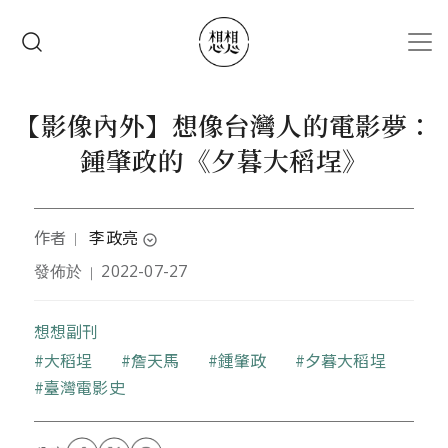
移至主內容
搜尋
【影像內外】想像台灣人的電影夢：
鍾肇政的《夕暮大稻埕》
作者
李政亮
｜
expand_circle_down
發佈於
2022-07-27
｜
輔大法學士、台灣大學法學碩士、 北京大學哲學博
士。曾任天津南開大學傳播系副教授、台灣清華大學
人文社會學院兼任助理教授，現為文化評論者、政治
想想副刊
大學傳播學院兼任助理教授。
關鍵字
大稻埕
詹天馬
鍾肇政
夕暮大稻埕
二000年，帶著觀察者的好奇進入中國現場，在北京生
臺灣電影史
活十二年，中國觀察作品包括《拆哪，我在這樣的中
國》（二0一一，獲第三十六屆金鼎獎）、《中國課》
（二0一二，獲選《亞洲週刊》該年度十大好書）、