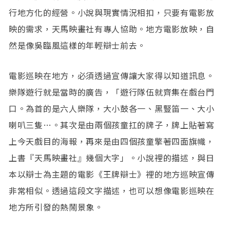
行地方化的經營。小說與現實情況相扣，只要有電影放
映的需求，天馬映畫社有專人協助。地方電影放映，自
然是像吳臨風這樣的年輕辯士前去。
電影巡映在地方，必須透過宣傳讓大家得以知道訊息。
樂隊遊行就是當時的廣告，「遊行隊伍就齊集在戲台門
口。為首的是六人樂隊，大小鼓各一、黑豎笛一、大小
喇叭三隻…。其次是由兩個孩童扛的牌子，牌上貼著寫
上今天戲目的海報，再來是由四個孩童擎著四面旗幟，
上書『天馬映畫社』幾個大字」。小說裡的描述，與日
本以辯士為主題的電影《王牌辯士》裡的地方巡映宣傳
非常相似。透過這段文字描述，也可以想像電影巡映在
地方所引發的熱鬧景象。