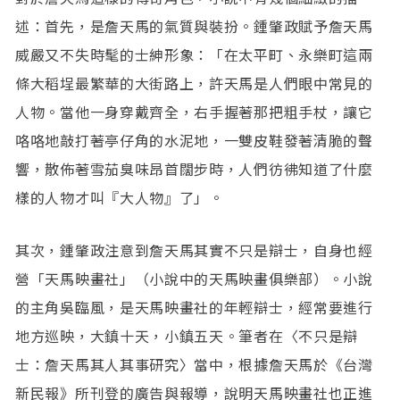
述：首先，是詹天馬的氣質與裝扮。鍾肇政賦予詹天馬
威嚴又不失時髦的士紳形象：「在太平町、永樂町這兩
條大稻埕最繁華的大街路上，許天馬是人們眼中常見的
人物。當他一身穿戴齊全，右手握著那把粗手杖，讓它
咯咯地敲打著亭仔角的水泥地，一雙皮鞋發著清脆的聲
響，散佈著雪茄臭味昂首闊步時，人們彷彿知道了什麼
樣的人物才叫『大人物』了」。
其次，鍾肇政注意到詹天馬其實不只是辯士，自身也經
營「天馬映畫社」（小說中的天馬映畫俱樂部）。小說
的主角吳臨風，是天馬映畫社的年輕辯士，經常要進行
地方巡映，大鎮十天，小鎮五天。筆者在〈不只是辯
士：詹天馬其人其事研究〉當中，根據詹天馬於《台灣
新民報》所刊登的廣告與報導，說明天馬映畫社也正進