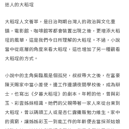
迷人的大稻埕
大稻埕人文薈萃，是日治時期台灣人的政治與文化重
鎮，電影館、咖啡館等都會裝置出現之後，更增添大稻
埕的風華，這是我們今日所理解的大稻埕。不過，小說
當中從底層的角度來看大稻埕，這也增加了另一種觀看
大稻埕的方式。
小說中的主角吳臨風是個孤兒，叔叔帶大之後，在富豪
陳天賜家中當小差使。邊工作邊讀夜間學校後，成為辯
士，也寫出《夕暮大稻埕》的劇本。年輕的他，曾與彩
玉、彩雲姊妹相識。她們的父親帶著一家人來從台東到
大稻埕，曾以碼頭工人或是杏仁露攤販勉力維生。家中
的貧窮，讓姊姊彩玉一到能工作的年齡便去當採茶姑娘