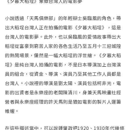
《夕暮大稻埕》象徵台灣人的電影夢
小說透過「天馬俱樂部」的年輕辯士吳臨風的角色，帶
出大稻埕台灣人正在拍攝的電影《夕暮大稻埕》，這是
台灣人的電影夢。此外，也以吳臨風的愛情故事帶出大
稻埕從富豪到窮苦人家的各色生活乃至五月十三迎城隍
的熱鬧場景，儼然是一幅大稻埕的浮世繪。《夕暮大稻
埕》是純台灣人拍攝的電影，不是日本導演加上台灣演
員的組合，從資金、導演、演員乃至其他工作人員都是
台灣人。小說裡的導演是劉太陽、演員包括柯非光，電
影的出資者是永樂座的老闆陳清川，身兼天馬映畫社經
營者與永樂座經理的許天馬則是猶如電影的製片人運籌
帷幄。
在這些描述當中，可以說鍾肇政把1920、1930年代幾條