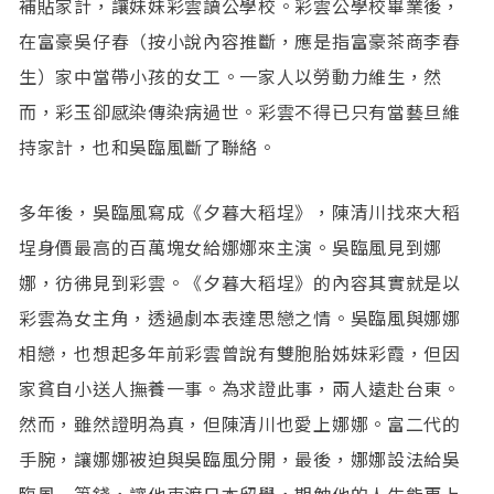
補貼家計，讓妹妹彩雲讀公學校。彩雲公學校畢業後，
在富豪吳仔春（按小說內容推斷，應是指富豪茶商李春
生）家中當帶小孩的女工。一家人以勞動力維生，然
而，彩玉卻感染傳染病過世。彩雲不得已只有當藝旦維
持家計，也和吳臨風斷了聯絡。
多年後，吳臨風寫成《夕暮大稻埕》，陳清川找來大稻
埕身價最高的百萬塊女給娜娜來主演。吳臨風見到娜
娜，彷彿見到彩雲。《夕暮大稻埕》的內容其實就是以
彩雲為女主角，透過劇本表達思戀之情。吳臨風與娜娜
相戀，也想起多年前彩雲曾說有雙胞胎姊妹彩霞，但因
家貧自小送人撫養一事。為求證此事，兩人遠赴台東。
然而，雖然證明為真，但陳清川也愛上娜娜。富二代的
手腕，讓娜娜被迫與吳臨風分開，最後，娜娜設法給吳