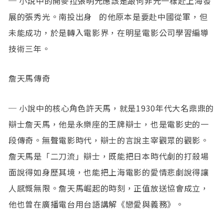
─ 小說中的開麥拉張明光應該是跟何非光一樣赴上海發
展的張秀光。南投出身 的他原本是要赴中國從軍，但
未能成功，於是轉入電影界，在明星電影公司學習編導
技術三年。
詹天馬傳奇
─ 小說中的核心角色許天馬，就是1930年代大名鼎鼎的
辯士詹天馬，他是永樂座的王牌辯士，也是電影史的一
段傳奇。無聲電影時代，辯士的言說主宰觀眾的觀影。
詹天馬是「二刀流」辯士，既能把日本時代劇的打殺場
面說得如身歷其境，也能把上海電影的愛情悲劇說得讓
人感慨無限。詹天馬崛起的時刻，正值放送協會成立，
他也曾在廣播電台用台語講解《戀愛與義務》。