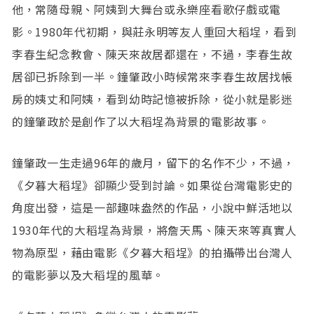
他，常隨母親、阿姨到大舞台或永樂座看歌仔戲或電
影。1980年代初期，與莊永明等友人重回大稻埕，看到
李春生紀念教會、陳天來故居都還在，不過，李春生故
居卻已拆除到一半。鐘肇政小時候常來李春生故居找帳
房的姨丈和阿姨，看到幼時記憶被拆除，從小就是影迷
的鐘肇政於是創作了以大稻埕為背景的電影故事。
鐘肇政一生走過96年的歲月，留下的名作不少，不過，
《夕暮大稻埕》卻顯少受到討論。如果從台灣電影史的
角度出發，這是一部趣味盎然的作品，小說中鮮活地以
1930年代的大稻埕為背景，將詹天馬、陳天來等真實人
物為原型，藉由電影《夕暮大稻埕》的拍攝帶出台灣人
的電影夢以及大稻埕的風華。