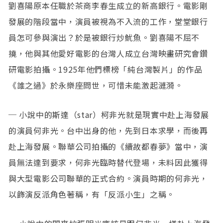
劉喜陽原本任職於茶商李春生成立的新高銀行。電影剛
發展的階段當中，演員被視為不入流的工作，堂堂銀行
員怎可參與演出？於是被銀行炒魷魚。劉喜陽不屈不
撓，他與其他愛好電影的台灣人成立台灣映畫研究會鑽
研電影拍攝。1925年他們標榜「純台灣製片」的作品
《誰之過》於永樂座問世，可惜未能激起漣漪。
─ 小說中的斯達（star）柯非光就是現實中赴上海發展
的演員何非光。台中出身的他，先到日本求學，而後再
赴上海發展。聯華公司拍攝的《續故都春夢》當中，演
員無法達到要求，何非光臨時替代登場，未料因此獲得
與大型電影公司聯華的正式合約。演員時期的何非光，
以飾演反派角色著稱，有「反派小生」之稱。