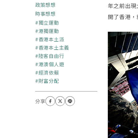
士。現任Kowloonia Ltd/
政策想想
年之前出現
九龍尼亞有限公司（香
時事想想
開了香港，
港）總監，目前在台灣設
關鍵字
獨立運動
有台北及高雄辦公室。遊
港獨運動
戲製作人，製作過在網路
上有百萬下載次數的獨立
香港本土派
遊戲「民國無雙」，成為
香港本土主義
少數較為有效推廣民初歷
陸客自由行
史題材作品的製作者。目
港澳個人遊
前正在製作以架空八零年
代的香港為世界觀，香港
經濟依賴
人對抗地產霸權的遊戲：
財富分配
「光輝歲月」。