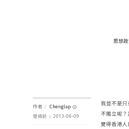
移至主內容
主選單
思想政
我並不是只
作者
Chenglap
｜
expand_circle_down
不獨立呢？
發佈於
2013-06-09
｜
前香港教師，香港中文大
覺得香港人
學比較史與公眾史學碩