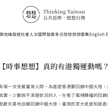
搜尋
策
地緣政經
社會人文
國際智庫
多元想想
想想選集
English 
【時事想想】真的有港獨運動嗎
有第一次見著臺灣人問，為甚麼香港要回歸中國大陸，
其實，少數搞不清楚狀況的人，在看了電視轉播的回歸
是歡天喜地自願回歸中國大陸。臺灣民眾大抵是知道香港