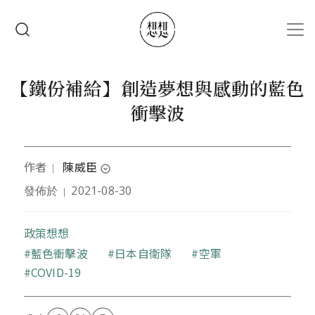
移至主內容
搜尋
【鐵份補給】創造夢想與感動的藍色
衝擊波
作者
陳威臣
｜
expand_circle_down
發佈於
2021-08-30
｜
媒體工作者，資深政治幕僚，專長天上飛的、地上跑
的、水中游的，喜歡透過鏡頭看世界，現居日本東京
當家庭煮夫，順便觀察日本政經及文化史地。
政策想想
關鍵字
藍色衝擊波
日本自衛隊
空軍
COVID-19