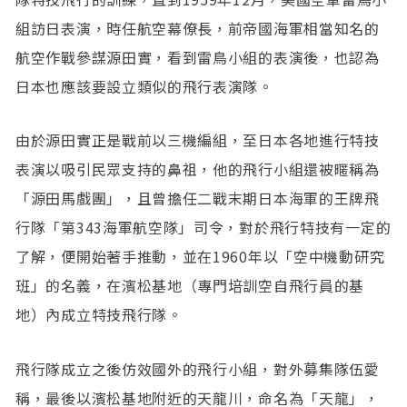
組訪日表演，時任航空幕僚長，前帝國海軍相當知名的
航空作戰參謀源田實，看到雷鳥小組的表演後，也認為
日本也應該要設立類似的飛行表演隊。
由於源田實正是戰前以三機編組，至日本各地進行特技
表演以吸引民眾支持的鼻祖，他的飛行小組還被暱稱為
「源田馬戲團」，且曾擔任二戰末期日本海軍的王牌飛
行隊「第343海軍航空隊」司令，對於飛行特技有一定的
了解，便開始著手推動，並在1960年以「空中機動研究
班」的名義，在濱松基地（專門培訓空自飛行員的基
地）內成立特技飛行隊。
飛行隊成立之後仿效國外的飛行小組，對外募集隊伍愛
稱，最後以濱松基地附近的天龍川，命名為「天龍」，