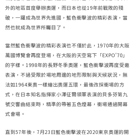
外的地區首度舉辦奧運，而日本也從19年前戰敗的殘
破，一躍成為世界先進國，藍色衝擊波的精彩表演，當
然也就成為世界所矚目了。
當然藍色衝擊波的精彩表演也不僅於此，1970年的大阪
萬國博覽會再度登場，在大阪的天空寫下「EXPO'70」
的字樣。1998年的長野冬季奧運，藍色衝擊波再度受邀
表演，不過受限於場地周邊的地形限制與天候狀況，無
法如1964東奧一樣繪出奧運五環，最後改採衝場的方
式，在日本知名指揮家小澤征爾領軍表演的貝多芬第九
號交響曲結束時，精準的帶著五色煙幕，衝場通過開幕
式會場。
直到57年後，7月23日藍色衝擊波在2020東京奧運的開