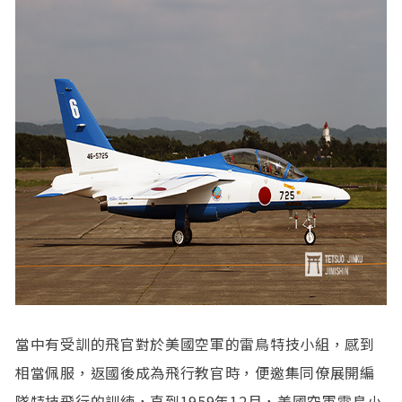
當中有受訓的飛官對於美國空軍的雷鳥特技小組，感到
相當佩服，返國後成為飛行教官時，便邀集同僚展開編
隊特技飛行的訓練，直到1959年12月，美國空軍雷鳥小