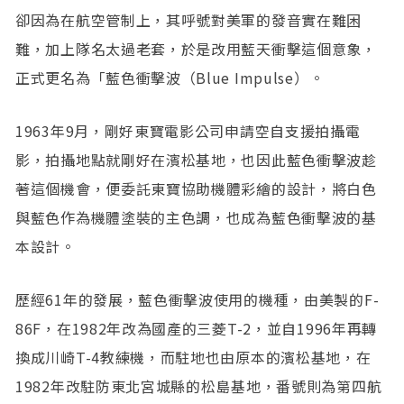
卻因為在航空管制上，其呼號對美軍的發音實在難困
難，加上隊名太過老套，於是改用藍天衝擊這個意象，
正式更名為「藍色衝擊波（Blue Impulse）。
1963年9月，剛好東寶電影公司申請空自支援拍攝電
影，拍攝地點就剛好在濱松基地，也因此藍色衝擊波趁
著這個機會，便委託東寶協助機體彩繪的設計，將白色
與藍色作為機體塗裝的主色調，也成為藍色衝擊波的基
本設計。
歷經61年的發展，藍色衝擊波使用的機種，由美製的F-
86F，在1982年改為國產的三菱T-2，並自1996年再轉
換成川崎T-4教練機，而駐地也由原本的濱松基地，在
1982年改駐防東北宮城縣的松島基地，番號則為第四航