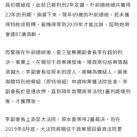
員初選過程，此前已被判刑2年定讞，朴前總統總共獲得
22年的刑期。換算下來，現年69歲的朴前總統，若未獲
得特赦或假釋，最晚得等到2039年才能出獄，屆時她將
會達87歲高齡。
而緊接在朴前總統後，是三星集團副會長李在鎔的判
決。事實上，在親信干政案爆發後，隨政商勾結案情越
滾越大，李副會長從原本的證人，被轉為嫌疑人，最後
南韓特別檢察組（即特偵組）申請拘票獲法院批准，李
副會長於是遭收押，直到隔年首爾高等法院1審判處緩刑
後，才獲釋放。
李副會長上訴至大法院，原本要等待2審裁決，但在
2019年8月底，大法院將親信干政案發回最高法院更