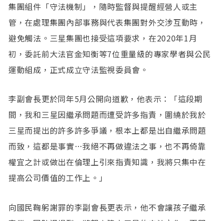
集團組件「守法機制」，隨時監督與提醒經營人或主
管，在處理集團內部事務與代表集團對外交涉互動時，
避免觸法。三星集團也接受這項要求，在2020年1月
初，委託前大法官金知衡等7位重量級的專家學者與公民
運動組成，正式成立守法監視委員會。
李副會長更於同年5月公開向道歉，他表示：「這段期
間，我和三星因繼承問題而遭受許多指責，圍繞於我於
三星而提出的許多許多爭議，根本上都是出自繼承問題
而致，這都是事實…我絕不再做違法之事，也不再倚靠
權宜之計或做出在倫理上引來指責知識，我將只集中在
提高公司價值的工作上。」
向國民鞠躬謝罪的李副會長更表示，他不會讓孩子繼承