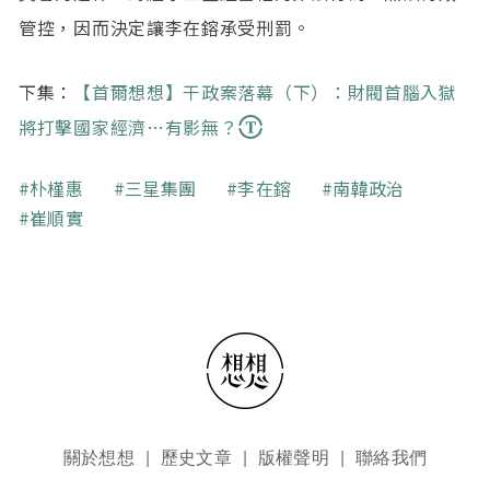
管控，因而決定讓李在鎔承受刑罰。
下集：
【首爾想想】干政案落幕（下）：財閥首腦入獄
將打擊國家經濟…有影無？
關鍵字
朴槿惠
三星集團
李在鎔
南韓政治
崔順實
頁尾選單
關於想想
歷史文章
版權聲明
聯絡我們