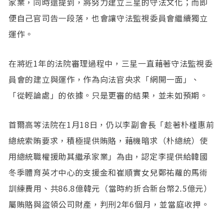
家業，同時還提到，將努力建立三星的守法文化；而即
便自己官司告一段落，也會讓守法監視委員會繼續獨立
運作。
在將近1年的法院審理過程中，三星一直藉著守法監視委
員會的建立與運作，作為向法官央求「網開一面」、
「從輕論處」的依據。只是更審的結果，並未如預期。
首爾高等法院在1月18日，仍以李副會長「趁著朴槿惠前
總統索賄要求，積極提供賄賂，藉機暗求（朴總統）使
用總統職權援助其繼承家業」為由，認定李提供給韓國
冬季體育英才中心的支援金和崔順實女兒鄭祐蘿的馬術
訓練費用、共86.8億韓元（當時約折合新台幣2.5億元）
屬賄賂與盜領公司財產，判刑2年6個月，並當庭收押。