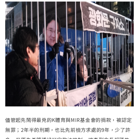
儘管起先鬧得最兇的K體育與MIR基金會的捐款，被認定
無罪；2年半的刑期，也比先前檢方求處的9年，少了許