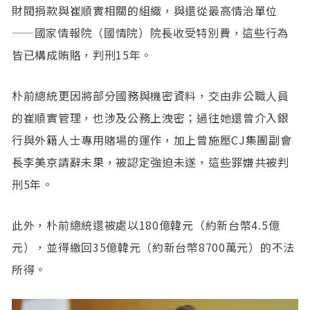
財閥捐款與崔順實相關的組織，與還從最高情治單位
——國家情報院（國情院）院長收受特別費，這些行為
皆已構成賄賂，判刑15年。
朴前總統更因將部分國務與機密資料，交由非公職人員
的崔順實管理，也涉及公務上洩密；過往她還曾介入銀
行與外籍人士專用賭場的運作，加上曾施壓CJ集團副會
長李美京請辭未果，被認定強迫未遂，這些罪嫌共被判
刑5年。
此外，朴前總統還被處以180億韓元（約新台幣4.5億
元），並得繳回35億韓元（約新台幣8700萬元）的不法
所得。