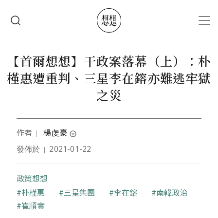
移至主內容
搜尋
【首爾想想】干政案落幕（上）：朴
槿惠遭重判、三星李在鎔亦難逃牢獄
之災
作者
楊虔豪
｜
expand_circle_down
發佈於
2021-01-22
｜
本文作者是駐韓獨立記者。自成大政治系畢業後，移
居首爾並長期採訪韓半島時事，現經營
「韓半島新聞
平台」(K-NEWS ONLINE)
，供應南北韓相關報導與
政策想想
評論給各合作媒體。
關鍵字
朴槿惠
三星集團
李在鎔
南韓政治
崔順實