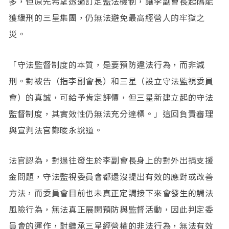
多，但原先希望透過訂定監法機制，讓李副會長起碼能
獲緩刑的三星集團，仍無法避免最高經營人的牢獄之
災。
「守法監督制度的本質，是要預防違法行為，而非減
刑。對被告（指李副會長）和三星（設立守法監視委員
會）的真誠，可給予肯定評價，但三星新建立起的守法
監督制度，其實效性仍無法充分達標。」這回負責審理
與宣判法官鄭晙永說道。
法官認為，對過往發生於李副會長身上的對外出捐支援
金問題，守法監視委員會都還沒提出有效的應對或改善
方法，而委員會目前也未真正定調接下來會發生的觸法
風險行為，無法真正展開預防與監督活動，因此判定委
員會的運作，對繼承三星經營權的非法行為，無法有效