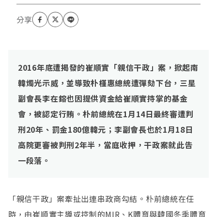
2016
年底遭揭發的崔順實「親信干政」案，掀起南
韓燭光示威，並導致朴槿惠總統遭彈劾下台，三星
副會長李在鎔也因提供資金給崔順實持掌的基金
會，被認定行賄。朴前總統在1
月14
日最終審遭判
刑20
年、罰金180
億韓元；李副會長也於1
月18
日
高院更審被判刑2
年半，當庭收押，干政案就此告
一段落。
「親信干政」案牽扯出連串政商勾結。朴前總統在任
時，由崔順實主導或控制的MIR、K體育與韓國冬季體育