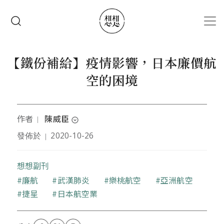
移至主內容
搜尋
【鐵份補給】疫情影響，日本廉價航
空的困境
作者
陳威臣
｜
expand_circle_down
發佈於
2020-10-26
｜
媒體工作者，資深政治幕僚，專長天上飛的、地上跑
的、水中游的，喜歡透過鏡頭看世界，現居日本東京
當家庭煮夫，順便觀察日本政經及文化史地。
想想副刊
關鍵字
廉航
武漢肺炎
樂桃航空
亞洲航空
捷星
日本航空業