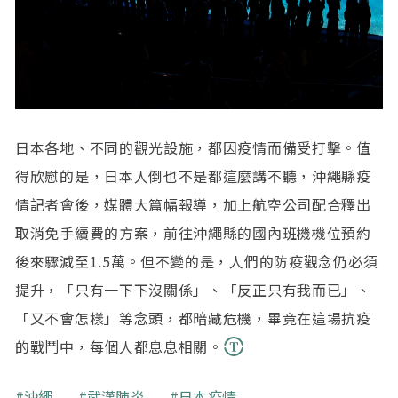
日本各地、不同的觀光設施，都因疫情而備受打擊。值
得欣慰的是，日本人倒也不是都這麼講不聽，沖繩縣疫
情記者會後，媒體大篇幅報導，加上航空公司配合釋出
取消免手續費的方案，前往沖繩縣的國內班機機位預約
後來驟減至1.5萬。但不變的是，人們的防疫觀念仍必須
提升，「只有一下下沒關係」、「反正只有我而已」、
「又不會怎樣」等念頭，都暗藏危機，畢竟在這場抗疫
的戰鬥中，每個人都息息相關。
關鍵字
沖繩
武漢肺炎
日本疫情