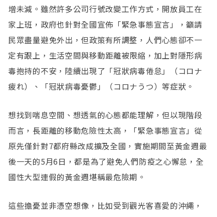
增未減。雖然許多公司行號改變工作方式，開放員工在
家上班，政府也針對全國宣佈「緊急事態宣言」，籲請
民眾盡量避免外出，但政策有所調整，人們心態卻不一
定有跟上，生活空間與移動距離被限縮，加上對隱形病
毒抱持的不安，陸續出現了「冠狀病毒倦怠」（コロナ
疲れ）、「冠狀病毒憂鬱」（コロナうつ）等症狀。
想找到喘息空間、想透氣的心態都能理解，但以現階段
而言，長距離的移動危險性太高，「緊急事態宣言」從
原先僅針對7都府縣改成擴及全國，實施期間至黃金週最
後一天的5月6日，都是為了避免人們防疫之心懈怠，全
國性大型連假的黃金週堪稱最危險期。
這些擔憂並非憑空想像，比如受到觀光客喜愛的沖繩，