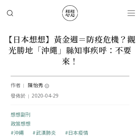
移至主內容
搜尋
【日本想想】黃金週＝防疫危機？觀
光勝地「沖繩」縣知事疾呼：不要
來！
作者
陳怡秀
｜
expand_circle_down
發佈於
2020-04-29
｜
曾任影音記者、文字記者，現暫居日本，立志以浪漫
不失務實，隨意不失細緻的方式，進行生活觀察。
想想副刊
政策想想
關鍵字
沖繩
武漢肺炎
日本疫情