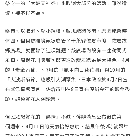
祭之一的「大阪天神祭」也取消大部分的活動，雖然遺
憾，卻不得不為。
祭典可以取消、縮小規模，船班能夠停開，樂園能暫時
休園，但自然環境該怎麼管？千葉縣佐倉市的「佐倉故
鄉廣場」就面臨了這項難題。該廣場內設有一座荷蘭式
風車，周邊花圃隨著季節更迭改變風貌為最大特色，4月
的「鬱金香節」、7月的「風車向日葵花園」與10月的
「大波斯菊節」總吸引人潮聚集。日本政府於4月7日宣
布緊急事態宣言，佐倉市則在8日宣布停辦今年的鬱金香
節，避免賞花人潮聚集。
但民眾想賞花的「熱情」不減，停辦消息公布後的第一
個週末，4月11日的天氣恰好放晴，結果午後2時就聚集
了約400人來賞花。管不動又不得不管，最後佐倉市政府