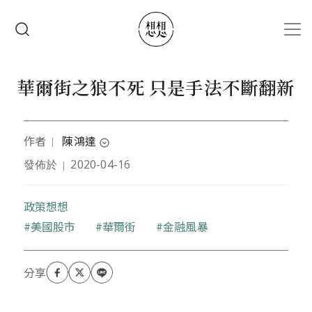
移至主內容
搜尋
華爾街之狼不死 只是手法不斷翻新
作者
陳鴻達
｜
expand_circle_down
發佈於
2020-04-16
｜
現為台灣金融研訓院副研究員，研究領域包括:宏觀審
慎管理與綠色金融等等。曾任環保署主任秘書、行政
院秘書長室參議與立委辦公室主任。
政策想想
關鍵字
美國股市
華爾街
金融風暴