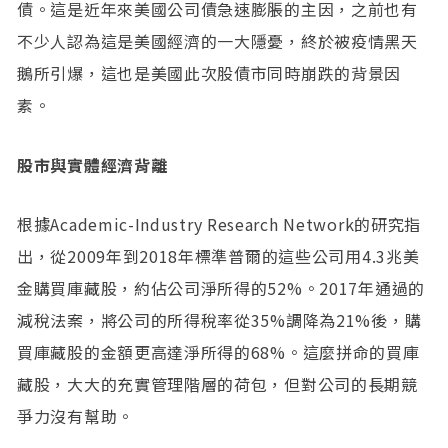
債。這是近年來美國公司債急速膨脹的主因，之前也有
不少人認為這是美國經濟的一大隱憂，終於被疫情黑天
鵝所引爆，這也是美國此次股債市同時崩跌的背景因
素。
股市與實體經濟背離
根據Academic-Industry Research Network的研究指
出，從2009年到2018年標準普爾的這些公司用4.3兆美
金購買庫藏股，約佔公司淨所得的52%。2017年通過的
減稅法案，將公司的所得稅率從35%調降為21%後，購
買庫藏股的金額更高達淨所得的68%。這麼拼命的買庫
藏股，大大的充實管理階層的荷包，但對公司的長期競
爭力沒有幫助。