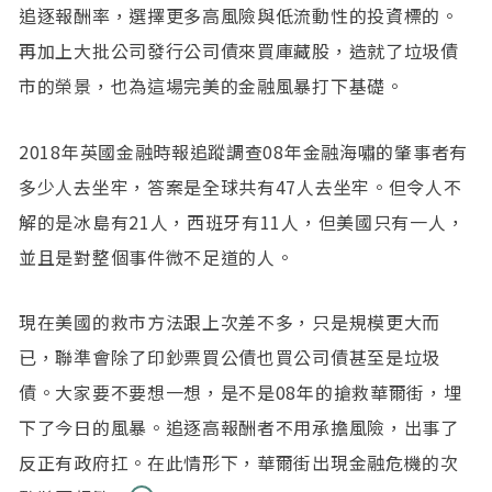
追逐報酬率，選擇更多高風險與低流動性的投資標的。
再加上大批公司發行公司債來買庫藏股，造就了垃圾債
市的榮景，也為這場完美的金融風暴打下基礎。
2018年英國金融時報追蹤調查08年金融海嘯的肇事者有
多少人去坐牢，答案是全球共有47人去坐牢。但令人不
解的是冰島有21人，西班牙有11人，但美國只有一人，
並且是對整個事件微不足道的人。
現在美國的救市方法跟上次差不多，只是規模更大而
已，聯準會除了印鈔票買公債也買公司債甚至是垃圾
債。大家要不要想一想，是不是08年的搶救華爾街，埋
下了今日的風暴。追逐高報酬者不用承擔風險，出事了
反正有政府扛。在此情形下，華爾街出現金融危機的次