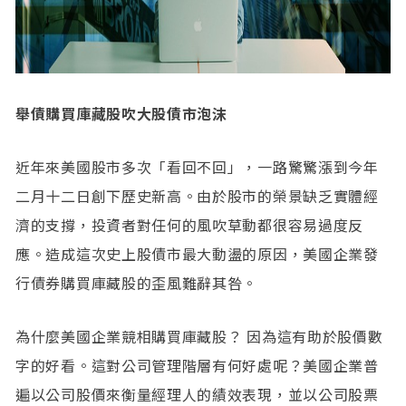
舉債購買庫藏股吹大股債市泡沫
近年來美國股市多次「看回不回」，一路驚驚漲到今年
二月十二日創下歷史新高。由於股市的榮景缺乏實體經
濟的支撐，投資者對任何的風吹草動都很容易過度反
應。造成這次史上股債市最大動盪的原因，美國企業發
行債券購買庫藏股的歪風難辭其咎。
為什麼美國企業競相購買庫藏股？ 因為這有助於股價數
字的好看。這對公司管理階層有何好處呢？美國企業普
遍以公司股價來衡量經理人的績效表現，並以公司股票