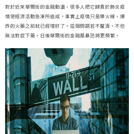
對於近來華爾街的金融動盪，很多人把它歸責於肺炎疫
情使經濟活動急凍所造成。事實上疫情只是導火線，爆
炸的火藥之前就已經埋好了。這個問題若不釐清，不但
無法對症下藥，日後華爾街的金融風暴恐將更頻繁。