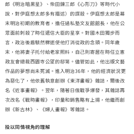
郎《明治暗黑星》、柴田鍊三郎《心形刀》等時代小
說，對伊庭想太郎多有描述）的謀殺。伊庭想太郎是幕
末明治初期的教育者，擔任過私塾文友館館長，他在公
眾面前刺殺了時任遞信大臣的星享。對國木田獨步而
言，政治後盾駭然驟逝使他打消從政的念頭。同年歲
末，他將妻子托付給老家照料，自己則寄居在時任立憲
政友會總裁西園寺公望的邸第。儘管如此，他出版文藝
作品的夢想尚未死滅。進入明治36年，他的經濟狀況更
為惡化了，他依舊執意創辦《東洋畫報》雜誌，爾後改
名《近事畫報》。翌年，隨著日俄戰爭爆發，其雜誌再
次改名《戰時畫報》，印量和銷售略有上揚，他繼而創
辦《新古林》、《婦人畫報》等雜誌。
投以同情視角的理解