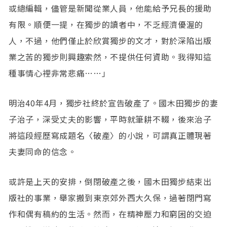
或總編輯，儘管是新聞從業人員，他能給予兄長的援助
有限。順便一提，在獨步的讀者中，不乏經濟優渥的
人，不過，他們僅止於欣賞獨步的文才，對於深陷出版
業之苦的獨步則興趣索然，不提供任何資助。我得知這
種事情心裡非常悲痛……」
明治40年4月，獨步社終於宣告破產了。國木田獨步的妻
子治子，深受丈夫的影響，平時就筆耕不輟，後來治子
將這段經歷寫成題名〈破產〉的小說，可謂真正體現著
夫妻同命的信念。
或許是上天的安排，倒閉破產之後，國木田獨步結束出
版社的事業，舉家搬到東京郊外西大久保，過著閉門寫
作和偶有稿約的生活。然而，在精神壓力和窮困的交迫