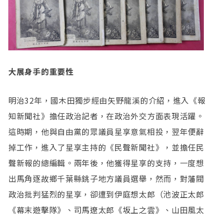
大展身手的重要性
明治32年，國木田獨步經由矢野龍溪的介紹，進入《報
知新聞社》擔任政治記者，在政治外交方面表現活躍。
這時期，他與自由黨的眾議員星享意氣相投，翌年便辭
掉工作，進入了星享主持的《民聲新聞社》，並擔任民
聲新報的總編輯。兩年後，他獲得星享的支持，一度想
出馬角逐故鄉千葉縣銚子地方議員選舉，然而，對藩閥
政治批判猛烈的星享，卻遭到伊庭想太郎（池波正太郎
《幕末遊擊隊》、司馬遼太郎《坂上之雲》、山田風太