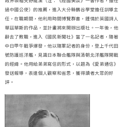
政界領袖矢野龍溪（注：《經國美談》一書作者，擔任
過中國公使）的推薦，進入大分縣鶴谷學堂擔任訓導主
任，在職期間，他利用時間博覽群書，鍾情於英國詩人
華茲華斯的作品，並計畫將來開辦出版社。一年後，他
辭去了教職，進入《國民新聞社》當了一名記者，隨著
中日甲午戰爭爆發，他以隨軍記者的身份，登上千代田
號防護巡洋艦，見識日本聯合艦隊與清朝北洋艦隊開戰
的經緯。他用給弟弟寫信的形式，以題為《愛弟通信》
發送報導，表達個人觀察和省思，獲得讀者大眾的好
評。