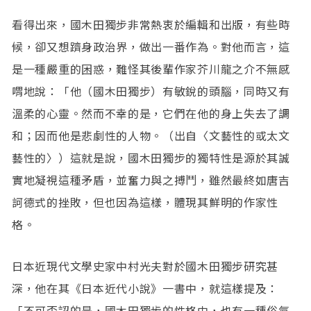
看得出來，國木田獨步非常熱衷於編輯和出版，有些時
候，卻又想躋身政治界，做出一番作為。對他而言，這
是一種嚴重的困惑，難怪其後輩作家芥川龍之介不無感
喟地說：「他（國木田獨步）有敏銳的頭腦，同時又有
溫柔的心靈。然而不幸的是，它們在他的身上失去了調
和；因而他是悲劇性的人物。（出自〈文藝性的或太文
藝性的〉）這就是說，國木田獨步的獨特性是源於其誠
實地凝視這種矛盾，並奮力與之搏鬥，雖然最終如唐吉
訶德式的挫敗，但也因為這樣，體現其鮮明的作家性
格。
日本近現代文學史家中村光夫對於國木田獨步研究甚
深，他在其《日本近代小說》一書中，就這樣提及：
「不可否認的是，國木田獨步的性格中，也有一種俗氣