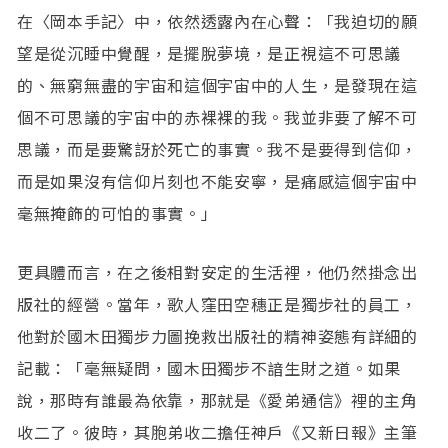
在〈岡本手記〉中，依然透露內在心聲：「我迫切的願
望是從沉睡中覺醒，是擺脫夢境，是正視這不可思議
的、無窮無盡的宇宙和這個宇宙中的人生，是發現在這
個不可思議的宇宙中的赤裸裸的我。我並非要了解不可
思議，而是要驚訝於死亡的事實。我不是要得到信仰，
而是如果沒有信仰片刻也不能安寧，是痛感這個宇宙中
毫無掩飾的可怕的事實。」
更具體而言，在之後相對安定的生活裡，他仍然掛念出
版社的經營。當年，歌人窪田空穗正是獨步社的員工，
他對於國木田獨步力圖挽救出版社的精神姿態有詳細的
記載：「毫無疑問，國木田獨步不諳生財之道。如果
說，那時有誰最為依靠，那就是《愛弟通信》裡的主角
收二了。彼時，其胞弟收二擔任神戶《又新日報》主筆