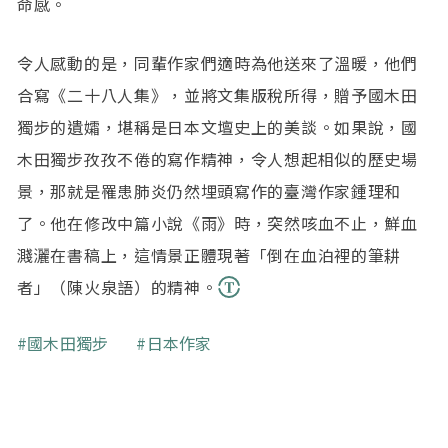
命感。
令人感動的是，同輩作家們適時為他送來了溫暖，他們
合寫《二十八人集》，並將文集版稅所得，贈予國木田
獨步的遺孀，堪稱是日本文壇史上的美談。如果說，國
木田獨步孜孜不倦的寫作精神，令人想起相似的歷史場
景，那就是罹患肺炎仍然埋頭寫作的臺灣作家鍾理和
了。他在修改中篇小說《雨》時，突然咳血不止，鮮血
濺灑在書稿上，這情景正體現著「倒在血泊裡的筆耕
者」（陳火泉語）的精神。
關鍵字
國木田獨步
日本作家