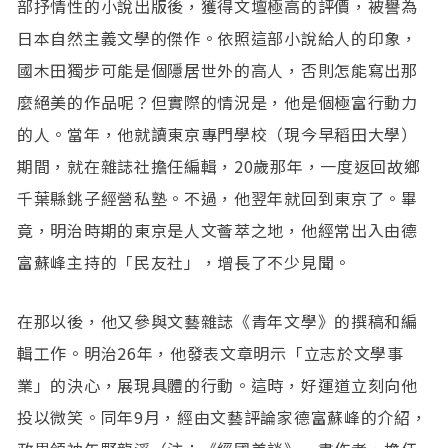
部抒情性的小說出版後，獲得文壇極高的評價，被譽為
日本自然主義文學的傑作。依照這部小說給人的印象，
國木田獨步可能是個隱居世外的高人，否則怎能寫出那
麼絕美的作品呢？但實際的情況是，他是個極富行動力
的人。當年，他就讀東京專門學校（現今早稻田大學）
期間，就在雜誌社擔任編輯，20歲那年，一度返回故鄉
千葉縣銚子經營私塾。不過，他翌年就回到東京了。畢
竟，明治時期的東京是人文薈萃之地，他經常出入由德
富蘇峰主持的「民友社」，增長了不少見聞。
在那以後，他又參與文藝雜誌《青年文學》的撰稿和編
輯工作。明治26年，他發表文章明示「立志於文學事
業」的決心，展現具體的行動。這時，好運道立刻向他
投以微笑。同年9月，經由文藝評論家德富蘇峰的介紹，