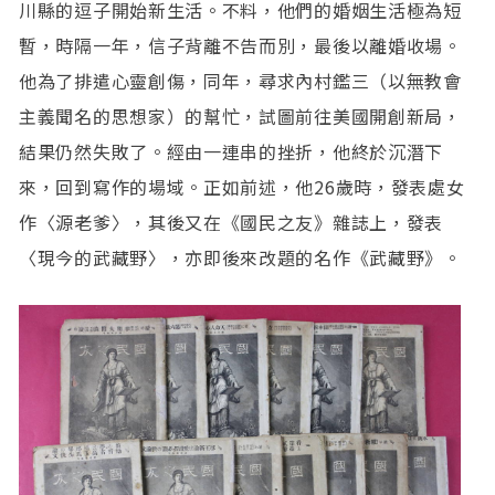
川縣的逗子開始新生活。不料，他們的婚姻生活極為短
暫，時隔一年，信子背離不告而別，最後以離婚收場。
他為了排遣心靈創傷，同年，尋求內村鑑三（以無教會
主義聞名的思想家）的幫忙，試圖前往美國開創新局，
結果仍然失敗了。經由一連串的挫折，他終於沉潛下
來，回到寫作的場域。正如前述，他26歲時，發表處女
作〈源老爹〉，其後又在《國民之友》雜誌上，發表
〈現今的武藏野〉，亦即後來改題的名作《武藏野》。