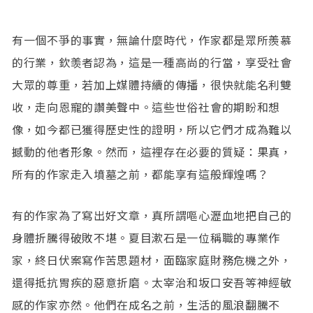
有一個不爭的事實，無論什麼時代，作家都是眾所羨慕
的行業，欽羡者認為，這是一種高尚的行當，享受社會
大眾的尊重，若加上媒體持續的傳播，很快就能名利雙
收，走向恩寵的讚美聲中。這些世俗社會的期盼和想
像，如今都已獲得歷史性的證明，所以它們才成為難以
撼動的他者形象。然而，這裡存在必要的質疑：果真，
所有的作家走入墳墓之前，都能享有這般輝煌嗎？
有的作家為了寫出好文章，真所謂嘔心瀝血地把自己的
身體折騰得破敗不堪。夏目漱石是一位稱職的專業作
家，終日伏案寫作苦思題材，面臨家庭財務危機之外，
還得抵抗胃疾的惡意折磨。太宰治和坂口安吾等神經敏
感的作家亦然。他們在成名之前，生活的風浪翻騰不