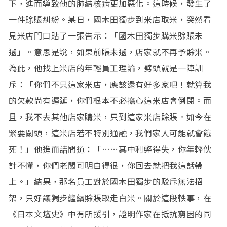
下，進而導致他的肺結核病更加惡化。這時候，發生了
一件賖賬糾紛。某日，國木田獨步到米店取米，突然看
見米店門口貼了一張告示：「國木田獨步購米賖賬未
還」。意思是說，如果前賬未還，店家就不再予賖米。
為此，他找上米店的年輕員工理論，劈頭就是一陣訓
斥：「你們不只這家米店，應該還有好多家吧！就算我
的欠款尚有遲延，你們根本不必擔心這米店會倒閉。而
且，我不去其他店家購米，只到這家米店賖賬。如今在
緊要關頭，這米店若不特別通融，我們家人可能就會餓
死！」他進而詰問道：「……其中利弊得失，你年輕伙
計不懂，你們老闆可明白得很，你回去就把我這話帶
上。」結果，那名員工對於國木田獨步的駁斥無法招
架，只好讓獨步繼續賖賬取走白米。關於這段軼事，在
《日本文壇史》中有所援引，證明作家在抵抗窮困的同