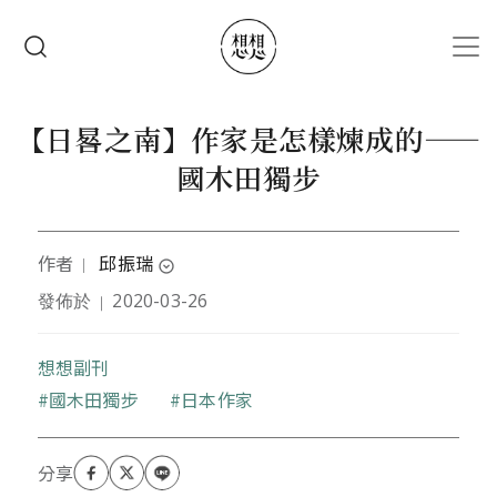
移至主內容
搜尋
【日晷之南】作家是怎樣煉成的——
國木田獨步
作者
邱振瑞
｜
expand_circle_down
發佈於
2020-03-26
｜
作家、翻譯家，著有小說《菩薩有難》、《來信》、
《日影之舞：日本現代文學散論》；詩集《抒情的彼
方》、《憂傷似海》、《變奏的開端》等，譯作豐富
想想副刊
多姿，三島由紀夫《我青春漫遊的時代》、《太陽與
關鍵字
國木田獨步
日本作家
鐵》、松本清張《砂之器》、《半生記》、《戰爭時
期日本精神史》、《親美與反美》、《編輯這種病》
等等。