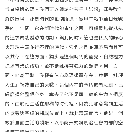
或者投機心理。我們可以體諒他著手『賺錢』卻失敗告
終的困境，那是時代的風潮所迫。從甲午戰爭至日俄戰
爭的十年間，它在新時代的青年之間，可謂最無從扺抗
的追求成功發跡的時期，與此同時，這也是個人的野心
與理想主義並行不悖的時代，它們之間並無矛盾而且可
以共存。在這方面，獨步是這個時代的竉兒，自然極力
追求事業的成功，並不斷維持著強力的熱情。另一方
面，他甚至將『我極有信心為理想而存在，並把『批評
人生』視為自己的天職。這個內在的矛盾或者悲劇，已
經磨損他整個心身，奪去了他不足四十歲的生命。相反
的，由於他生活在那樣的時代裡，因為更加意識到生活
的徒勞與空虛的特異位置上。就此意義而言，他是一個
敢於直面生活的殘酷，以小說形式將明治社會內部的空
虛感表達出來的詩人。