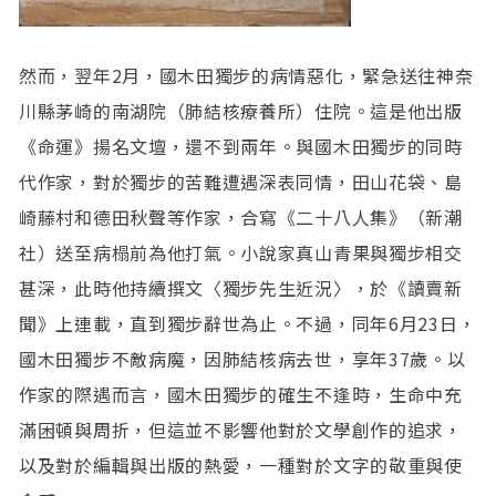
然而，翌年2月，國木田獨步的病情惡化，緊急送往神奈
川縣茅崎的南湖院（肺結核療養所）住院。這是他出版
《命運》揚名文壇，還不到兩年。與國木田獨步的同時
代作家，對於獨步的苦難遭遇深表同情，田山花袋、島
崎藤村和德田秋聲等作家，合寫《二十八人集》（新潮
社）送至病榻前為他打氣。小說家真山青果與獨步相交
甚深，此時他持續撰文〈獨步先生近況〉，於《讀賣新
聞》上連載，直到獨步辭世為止。不過，同年6月23日，
國木田獨步不敵病魔，因肺結核病去世，享年37歲。以
作家的際遇而言，國木田獨步的確生不逢時，生命中充
滿困頓與周折，但這並不影響他對於文學創作的追求，
以及對於編輯與出版的熱愛，一種對於文字的敬重與使