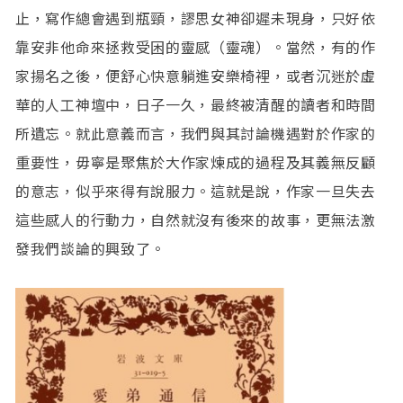
止，寫作總會遇到瓶頸，謬思女神卻遲未現身，只好依
靠安非他命來拯救受困的靈感（靈魂）。當然，有的作
家揚名之後，便舒心快意躺進安樂椅裡，或者沉迷於虛
華的人工神壇中，日子一久，最終被清醒的讀者和時間
所遺忘。就此意義而言，我們與其討論機遇對於作家的
重要性，毋寧是聚焦於大作家煉成的過程及其義無反顧
的意志，似乎來得有說服力。這就是說，作家一旦失去
這些感人的行動力，自然就沒有後來的故事，更無法激
發我們談論的興致了。