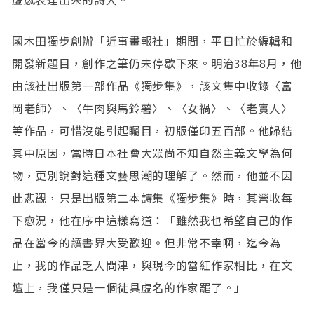
國木田獨步創辦「近事畫報社」期間，平日忙於編輯和
開發新題目，創作之筆仍未停歇下來。明治38年8月，他
由該社出版第一部作品《獨步集》，該文集中收錄〈富
岡老師〉、〈牛肉與馬鈴薯〉、〈女禍〉、〈老實人〉
等作品，可惜沒能引起矚目，初版僅印五百部。他歸結
其中原因，當時日本社會大眾尚不知自然主義文學為何
物，更別說對這種文藝思潮的理解了。然而，他並不因
此悲觀，只是出版第二本詩集《獨步集》時，其營收每
下愈況，他在序中這樣寫道：「雖然我也希望自己的作
品在當今的讀書界大受歡迎。但非常不幸啊，迄今為
止，我的作品乏人問津，與現今的當紅作家相比，在文
壇上，我僅只是一個徒具虛名的作家罷了。」