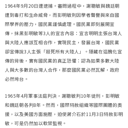
1964年9月20日遭逮捕。審問過程中，謝聰敏與魏廷朝
遭到毒打和生命威脅，而彭明敏則因學者聲譽與來自國
際學界的壓力，國民黨謹慎處理。國民黨即刻展開宣
傳，抹黑彭明敏等3人的宣言內容：宣言明明主張台灣人
與大陸人應該互相合作，實現民主，發展台灣，國民黨
卻宣傳說3人主張「殺死所有大陸人」。隱藏在這醜化宣
傳的背後，實有國民黨的真正恐懼：認為如果多數大陸
人與大多數的台灣人合作，那麼國民黨必然瓦解，政府
必然垮台。
1965年4月軍事法庭判決，謝聰敏判10年徒刑，彭明敏
和魏廷朝各判8年。然而，國際特赦組織等國際團體的奧
援，以及美國方面施壓，迫使蔣介石於11月3日特赦彭明
敏，可是仍然加以軟禁監視。