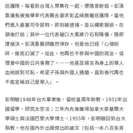
巡邏隊，每看到台灣人聚集在一起，便隨意射殺。彭清
靠議長被推舉率代表團去要求彭孟緝撤離巡邏隊。當他
們進入要塞司令部時，即刻被逮捕，並以繩索捆綁，在
頸後打結；其中一位代表破口大罵蔣介石和陳儀，隨即
遭槍決。彭清靠醫師雖然倖存，但是他已經「心情粉
碎，徹底幻滅了。從此，他再也不參與中國的政治，或
理會中國的公共事務了。……他甚至揚言為身上的華人
血統感到可恥，希望子孫與外國人通婚，直到後代再也
不能宣稱自己是華人」。
彭明敏1948年台大畢業後，留校當兩年助教，1951年出
國留學，研究太空法；三年內先後獲得加拿大麥基爾大
學碩士與法國巴黎大學博士。1955年，彭明敏回到台大
執教。他在國內外出版傑出的論文（包括一本八百多頁