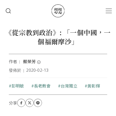
移至主內容
搜尋
《從宗教到政治》: 「一個中國，一
個福爾摩沙」
作者
蔡榮芳
｜
expand_circle_down
發佈於
2020-02-13
｜
東海大學第一屆畢業校友（1959）。美國馬里蘭州立
大學碩士。加州大學（UCLA）博士。南卡州查爾斯頓
學院歷史系名譽教授。曾任國立台灣大學及香港大學
關鍵字
彭明敏
長老教會
台灣獨立
黃彰輝
客座教授。主要學術著作：Hong Kong in Chinese
History: Community and Social Unrest in the
British Colony, 1842-1913（Columbia University
Press, 1993）；《香港人之香港史1841-1945》（牛
津大學出版社，2001）。