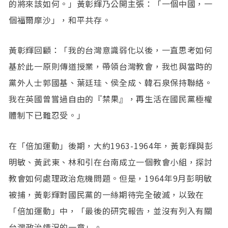
的將來該如何。」黃彰輝乃公開主張：「一個中國，一
個福爾摩沙」，和平共存。
黃彰輝回顧：「我的台灣意識弱化以後，一直思考如何
基於此一原則傳道授業，帶領台灣教會，我也與當時的
黨外人士郭國基、葉廷珪、侯全成、韓石泉保持聯絡。
我在英國曾嘗過自由的『禁果』，再生活在國民黨極權
體制下已難忍受。」
在「倍加運動」後期，大約1963-1964年，黃彰輝與彭
明敏、黃武東、林和引在台南成立一個教會小組，探討
教會如何處理政治危機問題。但是，1964年9月彭明敏
被捕，黃彰輝對國民黨的一絲期待完全破滅，以致在
「倍加運動」中，「最後的研究報告，並沒有列入有關
台灣政治情況的一章」。