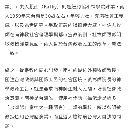
業），夫人凱西（Kathy）則是紐約協和神學院肄業，兩
人1959年來台時是30歲左右，年輕力壯，充滿社會正義
感，以及為世間窮人爭取正義的道德使命感。杜佐志牧
師在南神教社會倫理學與都市宣教策劃。杜牧師跟彭明
敏教授經常見面，兩人對於台灣政治民主的改革，看法
一致。
總之，從宗教的愛心出發，南神的幾位外籍牧師教授，
關注台灣政情與關懷庶民的社會困境。黃彰輝院長的神
學教育主旨，就是要求南神師生融入民間，培養社會政
治意識。南神是台灣唯一使用福佬話（福佬話是諸多
「台灣話」當中之一種語言）上課的學校，所以彭明敏
教授也用台灣話演講，而且還大膽討論台灣人自決的問
題。