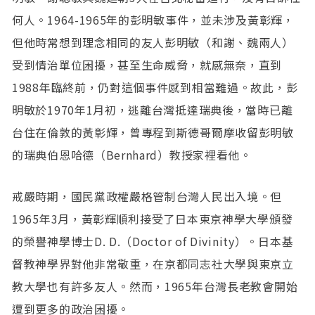
何人。1964-1965年的彭明敏事件，並未涉及黃彰輝，
但他時常想到理念相同的友人彭明敏（和謝、魏兩人）
受到情治單位困擾，甚至生命威脅，就感無奈，直到
1988年臨終前，仍對這個事件感到相當難過。故此，彭
明敏於1970年1月初，逃離台灣抵達瑞典後，當時已離
台住在倫敦的黃彰輝，曾專程到斯德哥爾摩收留彭明敏
的瑞典伯恩哈德（Bernhard）教授家裡看他。
戒嚴時期，國民黨政權嚴格管制台灣人民出入境。但
1965年3月，黃彰輝順利接受了日本東京神學大學頒發
的榮譽神學博士D. D.（Doctor of Divinity）。日本基
督教神學界對他非常敬重，在京都同志社大學與東京立
教大學也有許多友人。然而，1965年台灣長老教會開始
遭到更多的政治困擾。