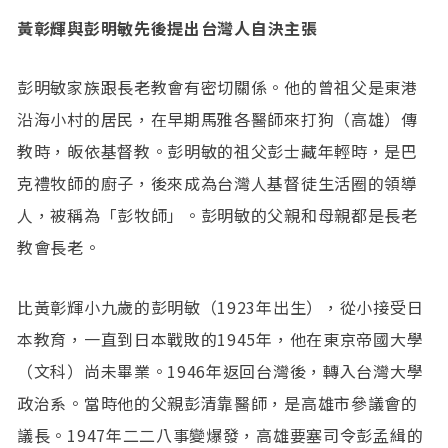
黃彰輝與彭明敏先後提出台灣人自決主張
彭明敏家族跟長老教會有密切關係。他的曾祖父是東港
沿海小村的居民，在早期馬雅各醫師來打狗（高雄）傳
教時，皈依基督教。彭明敏的祖父彭士藏年輕時，是巴
克禮牧師的廚子，後來成為台灣人基督徒生活圈的領導
人，被稱為「彭牧師」。彭明敏的父親和母親都是長老
教會長老。
比黃彰輝小九歲的彭明敏（1923年出生），從小接受日
本教育，一直到日本戰敗的1945年，他在東京帝國大學
（文科）尚未畢業。1946年返回台灣後，轉入台灣大學
政治系。當時他的父親彭清靠醫師，是高雄市參議會的
議長。1947年二二八事變爆發，高雄要塞司令彭孟緝的