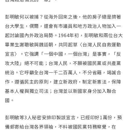
彭明敏何以被捕？從海外回來之後，他的房子總是擠著
台大學生，偶爾，還會有市議員和地方政治人物加入一
起討論國內外政治局勢。1964年初，彭明敏和兩位台大
畢業生謝聰敏與魏廷朝，共同起草〈台灣人民自救運動
宣言〉。它強調「一個中國，一個台灣」是事實，「反
攻大陸」絕不可能；台灣人民，不願被國民黨或共產黨
統治。它呼籲全台灣一千二百萬人，不分省籍，竭誠合
作，遵循民主的原則，建立新政府，制定新憲法，保障
基本人權與獨立司法；台灣並以新國家身分加入聯合
國。
彭明敏等3人秘密安排印製該宣言，已經印好1萬份，預
備郵寄給台灣各界領袖，不料被國民黨特務察覺，在