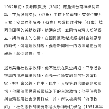
1962年初，彭明敏教授（38歲）應邀到台南神學院演
講。在黃彰輝院長（47歲）主持下的南神，有幾位非凡
人物：安慕理副院長（43歲）與彌迪理教授（41歲）這
兩位開明的英籍牧師，精通台語，並同情台灣人盼望獨
立、期待自由的心情。在國民黨政權戒嚴控制言論思想
的時代，彌迪理牧師說，要看新聞唯一的方法是把台灣
報紙「顛倒過來」看。
還有美籍杜佐志牧師。他不是浸在教堂講道，只想拯救
靈魂的那種傳統牧師，而是一位極有創意的社會運動
家，對社會公義、自由、民主、人權等政治問題非常關
切。他關注國民黨戒嚴統治下的台灣政情；他平時喜歡
與台灣基層社會庶民打成一片，所以被笑稱「流氓牧
師」。杜佐志牧師擁有耶魯大學神學院學位（1951年畢