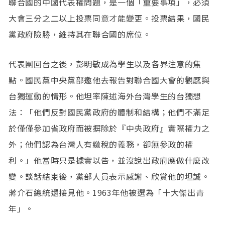
聯合國的中國代表權問題，是一個「重要事項」，必須
大會三分之二以上投票同意才能變更。投票結果，國民
黨政府險勝，維持其在聯合國的席位。
代表團回台之後，彭明敏成為學生以及各界注意的焦
點。國民黨中央黨部邀他去報告對聯合國大會的觀感與
台獨運動的情形。他坦率陳述海外台灣學生的台獨想
法：「他們反對國民黨政府的體制和結構；他們不滿足
於僅僅參加省政府而被摒除於『中央政府』實際權力之
外；他們認為台灣人有繳稅的義務，卻無參政的權
利。」他當時只是據實以告，並沒說出政府應做什麼改
變。談話結束後，黨部人員表示感謝、欣賞他的坦誠。
蔣介石總統還接見他。1963年他被選為「十大傑出青
年」。