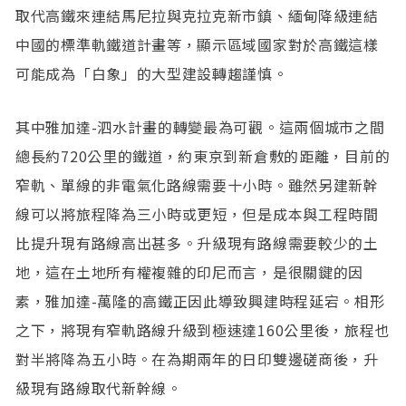
取代高鐵來連結馬尼拉與克拉克新市鎮、緬甸降級連結
中國的標準軌鐵道計畫等，顯示區域國家對於高鐵這樣
可能成為「白象」的大型建設轉趨謹慎。
其中雅加達-泗水計畫的轉變最為可觀。這兩個城市之間
總長約720公里的鐵道，約東京到新倉敷的距離，目前的
窄軌、單線的非電氣化路線需要十小時。雖然另建新幹
線可以將旅程降為三小時或更短，但是成本與工程時間
比提升現有路線高出甚多。升級現有路線需要較少的土
地，這在土地所有權複雜的印尼而言，是很關鍵的因
素，雅加達-萬隆的高鐵正因此導致興建時程延宕。相形
之下，將現有窄軌路線升級到極速達160公里後，旅程也
對半將降為五小時。在為期兩年的日印雙邊磋商後，升
級現有路線取代新幹線。