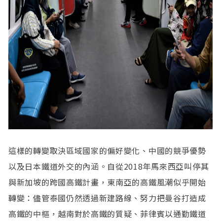
這樣的轉變取決區域國家的偏好變化、中國的競爭優勢
以及日本鐵道外交的內涵。自從2018年馬來西亞叫停其
與新加坡的跨國高鐵計畫，東南亞的高鐵風潮似乎開始
轉變：儘管泰國仍然透過新建路線、努力把曼谷打造成
高鐵的中樞，越南對於高鐵的質疑、菲律賓以通勤鐵道