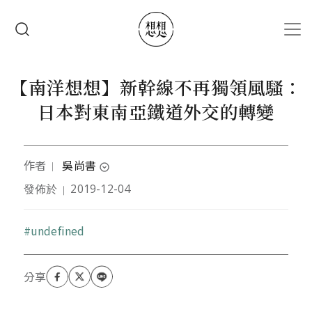
移至主內容
搜尋
【南洋想想】新幹線不再獨領風騷：
日本對東南亞鐵道外交的轉變
作者
吳尚書
｜
expand_circle_down
發佈於
2019-12-04
｜
澳洲新南威爾斯大學國際關係博士，目前於新加坡任
職於智庫研究員，研究興趣包括軍事現代化、鐵道與
國際關係。
關鍵字
undefined