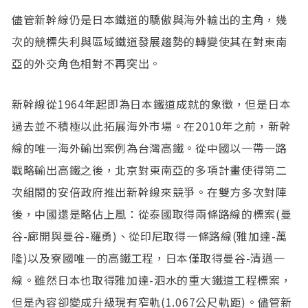
儘管新幹線仍是日本鐵道的驕傲與海外輸出的主角，幾
次的競標失利與區域鐵道發展趨勢的轉變使其在對東南
亞的外交角色相對不再突出。
新幹線從1964年起即為日本鐵道成就的象徵，但是日本
過去並不積極以此拓展海外市場。在2010年之前，新幹
線的唯一海外輸出案例為台灣高鐵。從中國以一帶一路
戰略輸出高鐵之後，北京對東南亞的多項計畫使得第二
次組閣的安倍政府推出新幹線來競爭。在雙方多次對陣
後，中國還是略佔上風：從泰國取得兩條路線的標案(曼
谷-廊開與曼谷-羅勇)、從印尼取得一條路線(雅加達-萬
隆)以及寮國唯一的高鐵工程，日本僅取得曼谷-清邁一
線。雖然日本也取得雅加達-泗水的重大鐵道工程標案，
但是內容卻變成升級現有窄軌(1.067公尺軌距)。儘管新