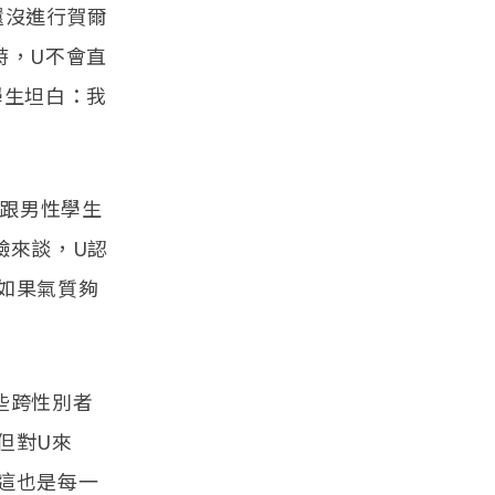
還沒進行賀爾
時，U不會直
學生坦白：我
由跟男性學生
驗來談，U認
如果氣質夠
些跨性別者
但對U來
這也是每一