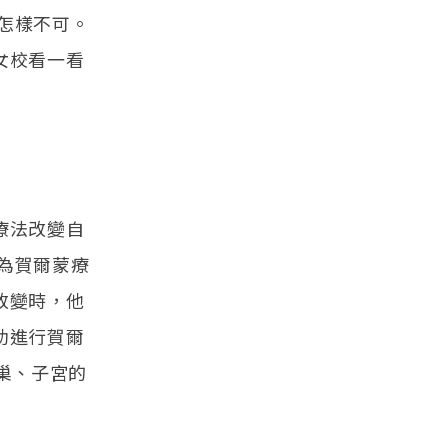
怎樣不可。
女校看一看
療法改變自
為賀爾蒙療
改變時，他
助進行賀爾
巢、子宮的