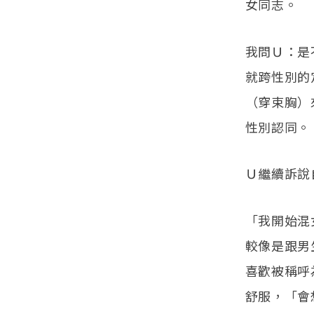
女同志。
我問Ｕ：是
就跨性別的
（穿束胸）
性別認同。
Ｕ繼續訴說
「我開始混
較像是跟男
喜歡被稱呼
舒服，「會