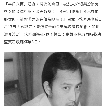
「半斤八兩」短劇，扮演駝背男，被友人介紹與扮演兔
唇女的張琪相親，余天就說：「不然用我背上多出來的
那塊肉，補你嘴唇的這個裂縫吧！」台北市教育局隨於1
月17日開會認定，曾遭警告的余天違反善良風俗，吊銷
演員證1年；初犯的張琪則予警告；高雄市警局同時裁決
藍寶石歌廳停業3日。