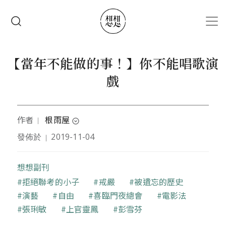
移至主內容
搜尋
【當年不能做的事！】你不能唱歌演
戲
作者
根雨屋
｜
expand_circle_down
發佈於
2019-11-04
｜
半路出家的台灣史研究者，曾任史學研究助理、新聞
出版，長期觀察台灣歷史、政治、文化與學術界的發
展。希望台灣年輕人能多認識過去台灣的一切。
想想副刊
關鍵字
拒絕聯考的小子
戒嚴
被遺忘的歷史
演藝
自由
喜臨門夜總會
電影法
張琍敏
上官靈鳳
彭雪芬