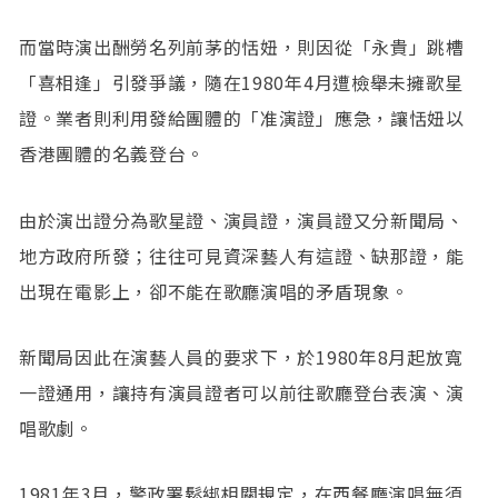
而當時演出酬勞名列前茅的恬妞，則因從「永貴」跳槽
「喜相逢」引發爭議，隨在1980年4月遭檢舉未擁歌星
證。業者則利用發給團體的「准演證」應急，讓恬妞以
香港團體的名義登台。
由於演出證分為歌星證、演員證，演員證又分新聞局、
地方政府所發；往往可見資深藝人有這證、缺那證，能
出現在電影上，卻不能在歌廳演唱的矛盾現象。
新聞局因此在演藝人員的要求下，於1980年8月起放寬
一證通用，讓持有演員證者可以前往歌廳登台表演、演
唱歌劇。
1981年3月，警政署鬆綁相關規定，在西餐廳演唱無須