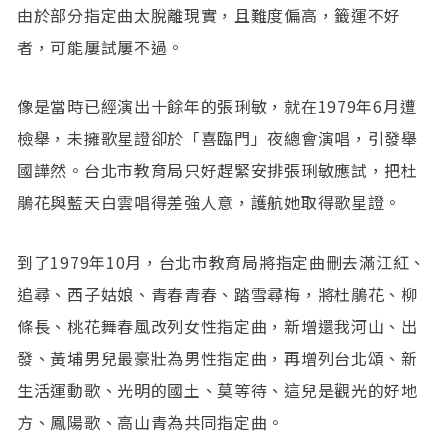
由於部分指定曲太脫離現實，且難度偏高，籤運不好
者，可能屢試屢不過。
像是當時已經演出十餘年的張琍敏，就在1979年6月遭
檢舉，未擁歌星證卻於「喜臨門」夜總會演唱，引發舉
國譁然。台北市教育局只好趕緊安排張琍敏應試，把杜
鵑花與藍天白雲唱得差強人意，護航她取得歌星證。
到了1979年10月，台北市教育局將指定曲刪去滿江紅、
追尋、西子姑娘、青春青春、踏雪尋梅，將杜鵑花、柳
條長、桃花舞春風改列女性指定曲，新增還我河山、出
發、黃埔男兒最豪壯為男性指定曲，再增列台北頌、新
生活運動歌、光明的國土、莫等待、這兒是觀光的好地
方、鳳陽歌、高山青為共同指定曲。