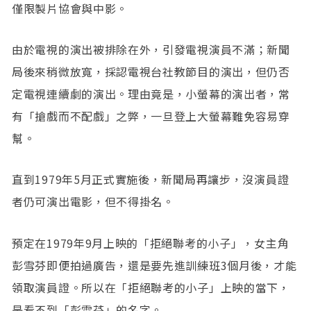
僅限製片協會與中影。
由於電視的演出被排除在外，引發電視演員不滿；新聞
局後來稍微放寬，採認電視台社教節目的演出，但仍否
定電視連續劇的演出。理由竟是，小螢幕的演出者，常
有「搶戲而不配戲」之弊，一旦登上大螢幕難免容易穿
幫。
直到1979年5月正式實施後，新聞局再讓步，沒演員證
者仍可演出電影，但不得掛名。
預定在1979年9月上映的「拒絕聯考的小子」，女主角
彭雪芬即便拍過廣告，還是要先進訓練班3個月後，才能
領取演員證。所以在「拒絕聯考的小子」上映的當下，
是看不到「彭雪芬」的名字。