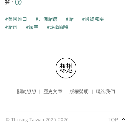
夢。
關鍵字
美國進口
非洲豬瘟
豬
通貨膨脹
豬肉
屠宰
課徵關稅
頁尾選單
關於想想
歷史文章
版權聲明
聯絡我們
keyboard_arrow_up
TOP
© Thinking Taiwan 2025-2026