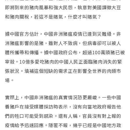
即將到來的豬肉風暴和強大民怨，執意對美國課徵大豆
和豬肉關稅，若這不是賭氣，什麼才叫賭氣？
據中國官方估計，中國非洲豬瘟疫情已達到災難級。非
洲豬瘟影響的是豬，雖對人不致病，但病毒卻可以被人
體所攜帶和傳播。據中國政府公布，超過100萬頭豬已被
宰殺。10億多愛吃豬肉的中國人民正面臨豬肉消失的緊
張狀況。填補這個短缺的需求正在影響全世界的肉類市
場。
實際上，中國非洲豬瘟的真實情況恐更嚴峻。一些中國
養豬戶在接受媒體採訪時表示，沒有向當地政府報告他
們的牲口可能受到感染。還有人稱，官員沒有對上報的
疫情給予迅速回應。隱匿不報，幾乎已經是中國地方政