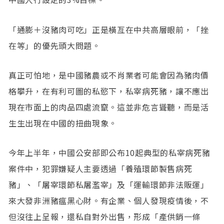
「通膨＋沒豬肉可吃」正是橫亙在中共高層眼前，「挫
在等」的優先頭大問題。
真正可怕地，是中國豬農或不肖業者可能會因為豬肉價
格攀升，在有利可圖的私慾下，私宰病死豬，讓不應出
現在市面上的肉品四處流竄。這並非危言聳聽，而是活
生生出現在中國的扭曲現象。
今年上半年，中國公安部即公布10起典型的私宰病死豬
案件中，犯罪嫌疑人主要透過「養殖環節製售病死
豬」、「屠宰環節私屠濫宰」及「運輸環節非法販運」
來大發非洲豬瘟黑心財。有企業、個人發現疫情後，不
但沒往上呈報，還私自對外出售，形成「產供銷一條