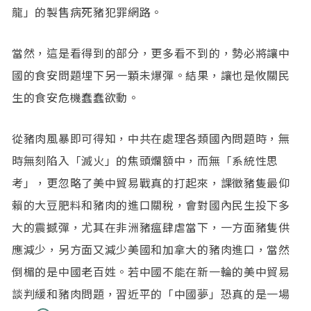
龍」的製售病死豬犯罪網路。
當然，這是看得到的部分，更多看不到的，勢必將讓中
國的食安問題埋下另一顆未爆彈。結果，讓也是攸關民
生的食安危機蠢蠢欲動。
從豬肉風暴即可得知，中共在處理各類國內問題時，無
時無刻陷入「滅火」的焦頭爛額中，而無「系統性思
考」，更忽略了美中貿易戰真的打起來，課徵豬隻最仰
賴的大豆肥料和豬肉的進口關稅，會對國內民生投下多
大的震撼彈，尤其在非洲豬瘟肆虐當下，一方面豬隻供
應減少，另方面又減少美國和加拿大的豬肉進口，當然
倒楣的是中國老百姓。若中國不能在新一輪的美中貿易
談判緩和豬肉問題，習近平的「中國夢」恐真的是一場