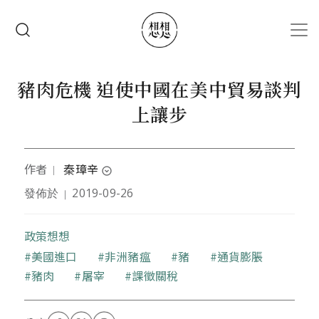
移至主內容
搜尋
豬肉危機 迫使中國在美中貿易談判
上讓步
作者
秦璋辛
｜
expand_circle_down
發佈於
2019-09-26
｜
智庫研究員。
政策想想
關鍵字
美國進口
非洲豬瘟
豬
通貨膨脹
豬肉
屠宰
課徵關稅