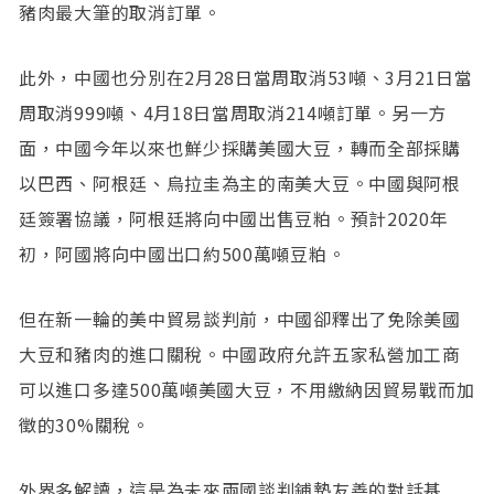
豬肉最大筆的取消訂單。
此外，中國也分別在2月28日當周取消53噸、3月21日當
周取消999噸、4月18日當周取消214噸訂單。另一方
面，中國今年以來也鮮少採購美國大豆，轉而全部採購
以巴西、阿根廷、烏拉圭為主的南美大豆。中國與阿根
廷簽署協議，阿根廷將向中國出售豆粕。預計2020年
初，阿國將向中國出口約500萬噸豆粕。
但在新一輪的美中貿易談判前，中國卻釋出了免除美國
大豆和豬肉的進口關稅。中國政府允許五家私營加工商
可以進口多達500萬噸美國大豆，不用繳納因貿易戰而加
徵的30%關稅。
外界多解讀，這是為未來兩國談判鋪墊友善的對話基