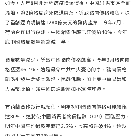
如今，去年8月非洲豬瘟疫情爆發後，中國31省市區全面
淪陷，逾2億豬隻病死或遭屠殺，導致豬肉價格飆漲，除
了重創經濟規模達1280億美元的豬肉產業。今年7月，
荷蘭合作銀行預測，中國豬隻供應已狂減約40%，今年
底中國豬隻數量將銳減一半。
豬隻數量減少，導致中國豬肉價格飆高，今年8月豬肉價
格猛漲46.7%。這是最令中共中央憂心的事，豬肉價格
飆漲引發生活成本激增，民怨沸騰，加上美中貿易戰和
人民幣貶值，讓中國的通膨宛如不定時炸彈。
有荷蘭合作銀行就預估，明年初中國豬肉價格可能飆漲
逾80%，這將使中國消費者物價指數（CPI）面臨壓力，
明年中國平均通膨率將達3.5%，最高將升破4%，超越
中國人行設定的3%目標。