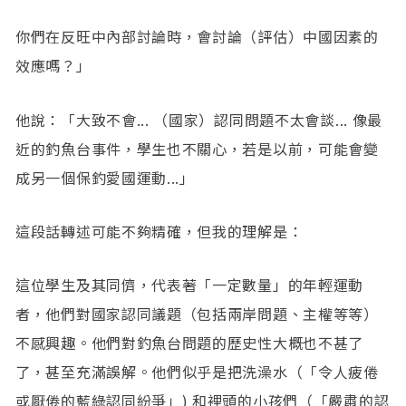
你們在反旺中內部討論時，會討論（評估）中國因素的
效應嗎？」
他說：「大致不會... （國家）認同問題不太會談... 像最
近的釣魚台事件，學生也不關心，若是以前，可能會變
成另一個保釣愛國運動...」
這段話轉述可能不夠精確，但我的理解是：
這位學生及其同儕，代表著「一定數量」的年輕運動
者，他們對國家認同議題（包括兩岸問題、主權等等）
不感興趣。他們對釣魚台問題的歷史性大概也不甚了
了，甚至充滿誤解。他們似乎是把洗澡水（「令人疲倦
或厭倦的藍綠認同紛爭」) 和裡頭的小孩們（「嚴肅的認