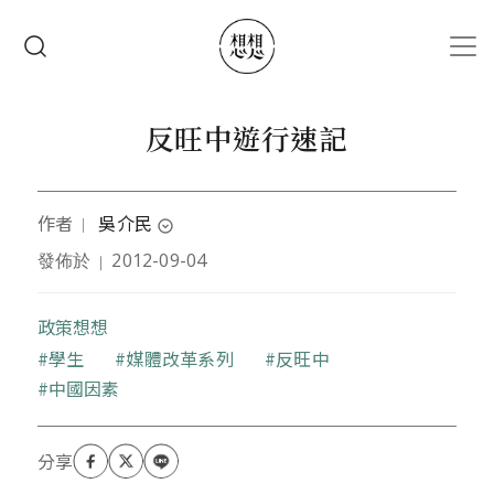
移至主內容
搜尋
反旺中遊行速記
作者
吳介民
｜
expand_circle_down
發佈於
2012-09-04
｜
中央研究院社會所副研究員。著有《尋租中國：台
商、廣東模式與全球資本主義》（臺大出版中心，
2019）、《第三種中國想像》（左岸，2012）；編輯
政策想想
《權力資本雙螺旋：台灣視角的中國／兩岸研究》
關鍵字
學生
媒體改革系列
反旺中
（左岸，2013）；合編《吊燈裡的巨蟒：中國因素作
中國因素
用力與反作用力》（左岸，2017）、《秩序繽紛的年
代》（左岸，二版，2014）；翻譯Albert
Hirschman《反動的修辭》（再版，左岸，2013）；
另著有詩集《地犬》（印刻，2017）。
網頁：