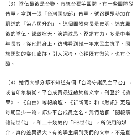
（3）隊伍最後是台聯、傳統台獨等團體。有一些團體發
傳單，拿到一張「台灣國總部」傳單，號召群眾參加在
凱道的「第八屆升旗」。這個團體會長是史明。這支殿
後的隊伍、鑼鼓喧天、演講激昂、鏗鏘有力，多是中老
年長者。從他們身上，彷彿看到幾十年來民主抗爭、國
族運動的變化痕跡，引人沉吟，心裡既有微笑，也有心
酸。
（4）她們大部分都不知道有個「台灣守護民主平台」，
或者印象模糊。平台成員最近勤於寫文章，刊登於《蘋
果》、《自由》等報論壇，《新新聞》和《財訊》更是
每期至少一篇，都掛平台成員之名。我們這個「閱報讀
雜誌世代」，和二十幾歲的「FB世代」，所使用的媒
介，真的差異很大。有的學生讀到我們的文章，不是直