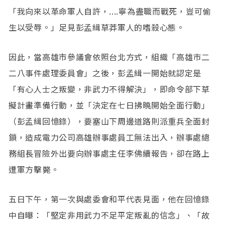
「我向來以革命軍人自許，....寧為盡職而戰死，豈可偷
生以受辱。」足見彭孟緝草莽軍人的嗜殺心態。
因此，當高雄市參議會依照台北方式，組織「高雄巿二
二八事件處理委員會」之後，彭孟緝一開始就認定是
「有心人士之叛變，非武力不得解決」，即命令部下草
擬計畫準備行動，並「決定在七日拂曉開始全面行動」
（彭孟緝回憶錄），要塞山下周邊道路則派重兵全面封
鎖，造成電力公司高雄辦事處員工無法出入，辦事處總
務組長冒險外出要向辦事處主任李佛續報告，卻在路上
遭軍方擊斃。
五日下午，第一次與處委會和平代表見面，他在回憶錄
中自曝：「堅定非用武力不足平定叛亂的信念」、「故