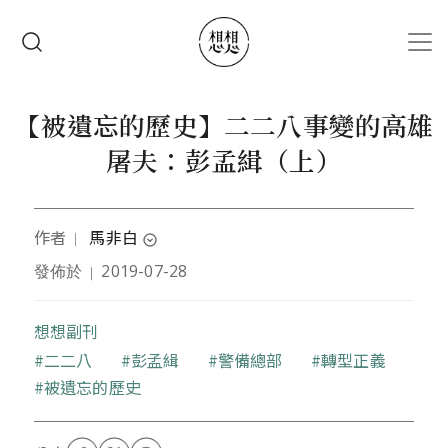
移至主內容
搜尋
【被遺忘的歷史】二二八事變的高雄
屠夫：彭孟緝（上）
作者
馬非白
｜
expand_circle_down
發佈於
2019-07-28
｜
資深新聞工作者，編著有《高雄市黨外風雲》、《近
代台灣慘史》檔案等書，現為網路線上媒體經營者。
想想副刊
關鍵字
二二八
彭孟緝
警備總部
轉型正義
被遺忘的歷史