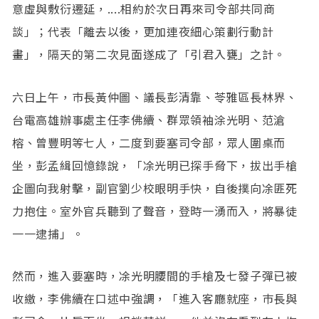
意虛與敷衍遷延，....相約於次日再來司令部共同商
談」；代表「離去以後，更加連夜細心策劃行動計
畫」，隔天的第二次見面遂成了「引君入甕」之計。
六日上午，巿長黃仲圖、議長彭清靠、苓雅區長林界、
台電高雄辦事處主任李佛續、群眾領袖涂光明、范滄
榕、曾豐明等七人，二度到要塞司令部，眾人圍桌而
坐，彭孟緝回憶錄說，「凃光明已探手脅下，拔出手槍
企圖向我射擊，副官劉少校眼明手快，自後撲向凃匪死
力抱住。室外官兵聽到了聲音，登時一湧而入，將暴徒
一一逮捕」。
然而，進入要塞時，凃光明腰間的手槍及七發子彈已被
收繳，李佛續在口述中強調，「進入客廳就座，巿長與