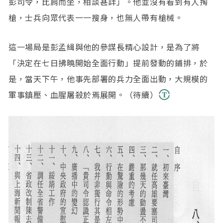
彭司令，比肩而坐，相談甚詳」。他並沒有看到有人掏
槍，士兵向眾代表一一搜身，也無人帶有槍械。
這一場局是彭孟緝與他的參謀長精心設計，是為了將
「決定在七日拂曉開始全面行動」提前發動的鋪排，於
是，當天下午，他事先部署的兵力全面出動，大規模的
軍事鎮壓、血腥屠殺於焉展開。（待續）