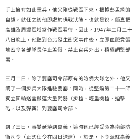
手上擁有如此重兵，他又剛從戰區下來，根據彭孟緝的
自述，就任之初他即處於備戰狀態。也就是說，簡直把
高雄及周邊區域當作戰區看待。因此，1947年二月二十
八日晚上，他聽到台北發生衝突事件後，立即血脈賁張
地密令各部隊長停止差假、禁止官兵外出，積極調整部
署。
三月二日，除了要塞司令部原有的防備大隊之外，他又
調了一個步兵大隊進駐要塞。同時，從整編第二十一師
獨立團輸送營搬運大量武器（步槍、輕重機槍、迫擊
砲，以及彈藥）到要塞司令部。
到了三日，事變延燒到嘉義，這時他已經受命為南部防
衛司令（正式任令在四日送達），於是，下令派駐嘉義