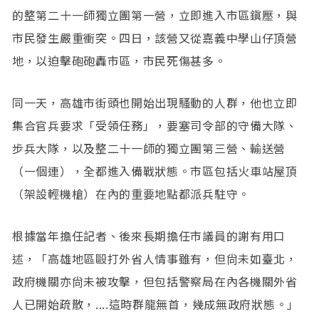
的整第二十一師獨立團第一營，立即進入市區鎭壓，與
市民發生嚴重衝突。四日，該營又從嘉義中學山仔頂營
地，以迫擊砲砲轟市區，市民死傷甚多。
同一天，高雄市街頭也開始出現騷動的人群，他也立即
集合官兵要求「受領任務」，要塞司令部的守備大隊、
步兵大隊，以及整二十一師的獨立團第三營、輸送營
（一個連），全都進入備戰狀態。市區包括火車站屋頂
（架設輕機槍）在內的重要地點都派兵駐守。
根據當年擔任記者、後來長期擔任市議員的謝有用口
述，「高雄地區毆打外省人情事雖有，但尙未如臺北，
政府機關亦尙未被攻擊，但包括警察局在內各機關外省
人已開始疏散，....這時群龍無首，幾成無政府狀態。」