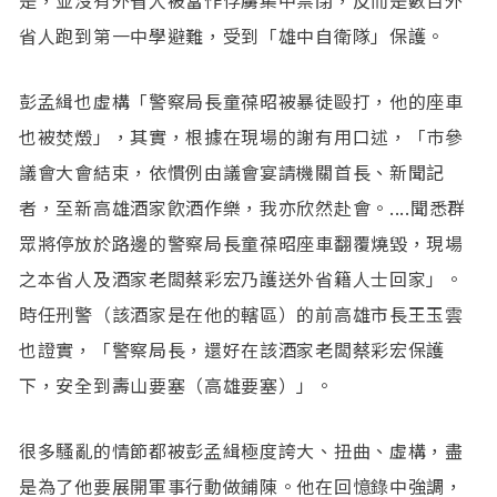
省人跑到第一中學避難，受到「雄中自衛隊」保護。
彭孟緝也虛構「警察局長童葆昭被暴徒毆打，他的座車
也被焚燬」，其實，根據在現場的謝有用口述，「巿參
議會大會結束，依慣例由議會宴請機關首長、新聞記
者，至新高雄酒家飮酒作樂，我亦欣然赴會。....聞悉群
眾將停放於路邊的警察局長童葆昭座車翻覆燒毀，現場
之本省人及酒家老闆蔡彩宏乃護送外省籍人士回家」。
時任刑警（該酒家是在他的轄區）的前高雄市長王玉雲
也證實，「警察局長，還好在該酒家老闆蔡彩宏保護
下，安全到壽山要塞（高雄要塞）」。
很多騷亂的情節都被彭孟緝極度誇大、扭曲、虛構，盡
是為了他要展開軍事行動做鋪陳。他在回憶錄中強調，