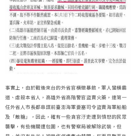
事實上，由於戰後來台的外省官橫徵暴斂，軍人蠻橫霸
道、虐殺本省人，高雄外省高階警官盜賣火藥，連第一
任外省人市長都串謀前臺澎海軍要塞司令盜賣海軍船舶
及「敵糖」，因此，確有一些貪官汙吏遭到憤怒的民眾
襲擊，有些機關遭包圍，也有警察局被解除武裝，但
是，並沒有外省人被當作俘虜集中禁閉，反而是數百外