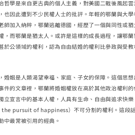
治哲學是來自更古典的個人主義，對美國二戰後風起雲
，也因此遭到不少民權人士的批評。年輕的鄂蘭與大學
老師加入納粹，鄂蘭逃離德國，經歷了一個與同性或猶
權，而鄂蘭是猶太人。或許是這樣的成長過程，讓鄂蘭
甚於公領域的權利，認為自由結婚的權利比參政與受教
，婚姻是人類渴望幸福、家庭、子女的保障。這個思想
事件的文章裡，鄂蘭將婚姻權放在高於其他政治權利的
獨立宣言中的基本人權，人具有生命、自由與追求快樂（li
and the pursuit of happiness）不可分割的權利。
動中最常被引用的經典。