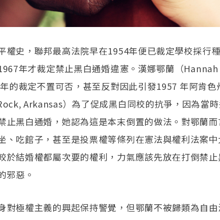
平權史，聯邦最高法院早在1954年便已裁定學校採行
967年才裁定禁止黑白通婚違憲。漢娜鄂蘭（Hannah A
54年的裁定不置可否，甚至反對因此引發1957 年阿肯
le Rock, Arkansas）為了促成黑白同校的抗爭，因為
禁止黑白通婚，她認為這是本末倒置的做法。對鄂蘭而
坐、吃館子，甚至是投票權等條列在憲法與權利法案中
較於結婚權都屬次要的權利，力氣應該先放在打倒禁止
的邪惡。
身對極權主義的興起保持警覺，但鄂蘭不被歸類為自由