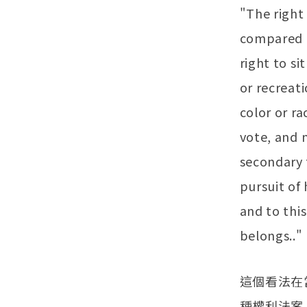
"The right
compared t
right to si
or recreat
color or ra
vote, and n
secondary 
pursuit of
and to thi
belongs.."
這個看法在
種權利法案