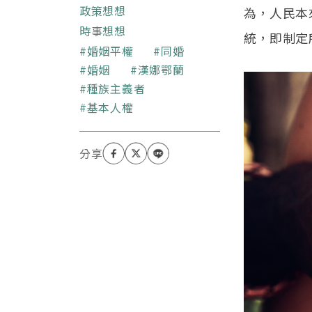
授協會會員。
政策想想
為，人民本
時事想想
統，即制定所謂
關鍵字
婚姻平權
同婚
婚姻
漢娜鄂蘭
種族主義者
基本人權