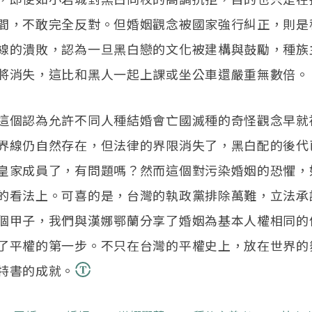
間，不敢完全反對。但婚姻觀念被國家強行糾正，則是
線的潰敗，認為一旦黑白戀的文化被建構與鼓勵，種族
將消失，這比和黑人一起上課或坐公車還嚴重無數倍。
這個認為允許不同人種結婚會亡國滅種的奇怪觀念早就
界線仍自然存在，但法律的界限消失了，黑白配的後代
皇家成員了，有問題嗎？然而這個對污染婚姻的恐懼，
的看法上。可喜的是，台灣的執政黨排除萬難，立法承
個甲子，我們與漢娜鄂蘭分享了婚姻為基本人權相同的
了平權的第一步。不只在台灣的平權史上，放在世界的
特書的成就。