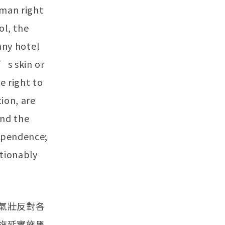
uman right
ol, the
any hotel
’s skin or
e right to
ion, are
and the
dependence;
tionably
氣壯反對各
拖延實施黑