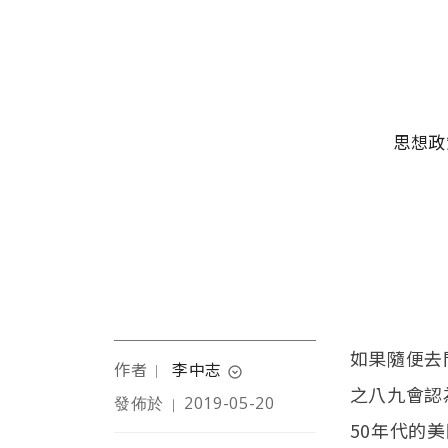
移至主內容
主選單
思想政
如果隨便去
作者
李中志
｜
expand_circle_down
之八九會認
發佈於
2019-05-20
｜
美國伊利諾州立大學電腦
50年代的
科學教授、北美台灣人教