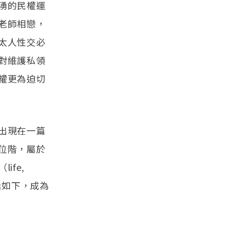
湧的民權運
老師相戀，
太人性交必
對維護私領
權更為迫切
出現在一篇
位階，屬於
fe,
這段話如下，成為