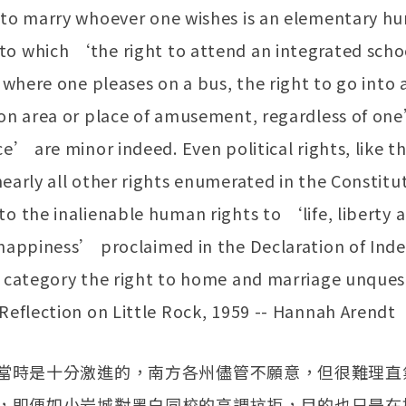
 to marry whoever one wishes is an elementary h
o which ‘the right to attend an integrated scho
t where one pleases on a bus, the right to go into 
ion area or place of amusement, regardless of one
ce’ are minor indeed. Even political rights, like th
early all other rights enumerated in the Constitut
to the inalienable human rights to ‘life, liberty 
 happiness’ proclaimed in the Declaration of In
s category the right to home and marriage unques
 Reflection on Little Rock, 1959 -- Hannah Arendt
當時是十分激進的，南方各州儘管不願意，但很難理直
，即便如小岩城對黑白同校的高調抗拒，目的也只是在