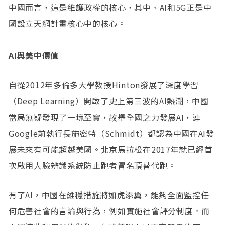
中國而言，這是維護政權的核心，其中、AI和5G正是中
國設立天網計畫核心中的核心。
AI與美中價值
自從2012年多倫多大學教授Hinton發展了深度學習
（Deep Learning）開啟了史上第三波的AI熱潮，中國
當局無疑發現了一塊至寶，故舉全國之力發展AI，連
Google前執行長施密特（Schmidt）都認為中國在AI發
展未來有可能超越美國。北京馬拉松在2017年就已經首
次啟用人臉辨識系統防止跑者冒名頂替代跑。
有了AI，中國在維穩措施將如虎添翼，能夠全面監控任
何危害社會的言論與行為，例如實施社會評分制度。而