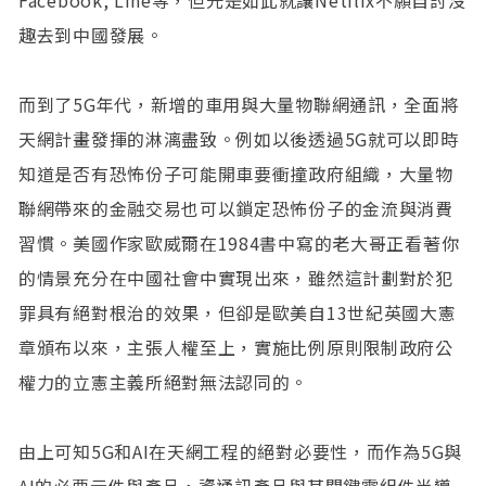
趣去到中國發展。
而到了5G年代，新增的車用與大量物聯網通訊，全面將
天網計畫發揮的淋漓盡致。例如以後透過5G就可以即時
知道是否有恐怖份子可能開車要衝撞政府組織，大量物
聯網帶來的金融交易也可以鎖定恐怖份子的金流與消費
習慣。美國作家歐威爾在1984書中寫的老大哥正看著你
的情景充分在中國社會中實現出來，雖然這計劃對於犯
罪具有絕對根治的效果，但卻是歐美自13世紀英國大憲
章頒布以來，主張人權至上，實施比例原則限制政府公
權力的立憲主義所絕對無法認同的。
由上可知5G和AI在天網工程的絕對必要性，而作為5G與
AI的必要元件與產品，資通訊產品與其關鍵零組件半導