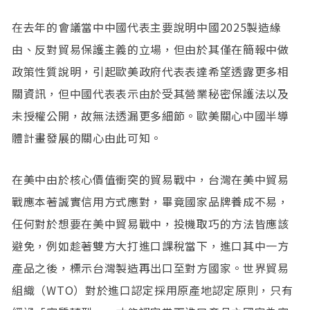
在去年的會議當中中國代表主要說明中國2025製造緣
由、反對貿易保護主義的立場，但由於其僅在簡報中做
政策性質說明，引起歐美政府代表表達希望透露更多相
關資訊，但中國代表表示由於受其營業秘密保護法以及
未授權公開，故無法透漏更多細節。歐美關心中國半導
體計畫發展的關心由此可知。
在美中由於核心價值衝突的貿易戰中，台灣在美中貿易
戰應本著誠實信用方式應對，畢竟國家品牌養成不易，
任何對於想要在美中貿易戰中，投機取巧的方法皆應該
避免，例如趁著雙方大打進口課稅當下，進口其中一方
產品之後，標示台灣製造再出口至對方國家。世界貿易
組織（WTO）對於進口認定採用原產地認定原則，只有