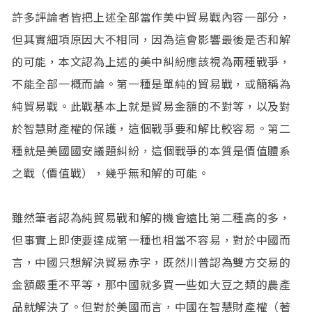
許多評論者皆把上述全部當作美中貿易戰內容一部分，
但其實細項原因大不相同，因為這會影響最後是否和解
的可能，本文認為上述的美中糾紛應該視為兩種戰爭，
不能全部一概而論。第一種是單純的貿易戰，或簡稱為
純貿易戰。此戰基本上就是貿易金額的不對等，以及對
於智慧財產權的保護，這個戰爭要和解比較容易。第二
種就是美國國安議題糾紛，這個戰爭的本質是價值體系
之戰（價值戰），幾乎無和解的可能。
雖然筆者認為純貿易戰和解的機會遠比第二種高的多，
但事實上即使要達成第一種也相當不容易，對於中國而
言，中國只想解決貿易赤字，既然川普認為雙方交易的
金額嚴重不平等，那中國就多買一些如大豆之類的農產
品就解決了。但對於美國而言，中國在智慧財產權（著