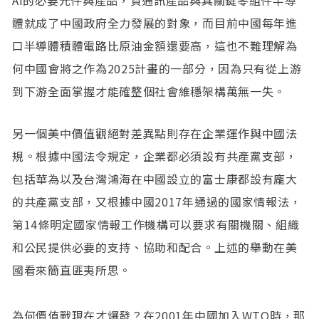
體就成了中國政府全力發展的對象，而目前中國每年進
口半導體積體電路比原油金額還要高，這也不難理解為
何中國會將之作為2025計畫的一部分，因為只有從上游
到下游全面掌握才能確整個社會維穩架構萬無一失。
另一個美中價值觀絕對差異點則存在企業運作與中國法
規。根據中國法令規定，企業都必須設有共產黨支部，
包括華為以及台灣鴻海在中國設立的富士康都設有龐大
的共產黨支部，又根據中國2017年通過的國家情報法，
第14條明定國家情報工作機構可以要求有關機關、組織
和公民提供必要的支持、協助和配合。上述的舉動在美
國看來簡直匪夷所思。
為何價值戰現在才爆發？在2001年中國加入WTO時，那