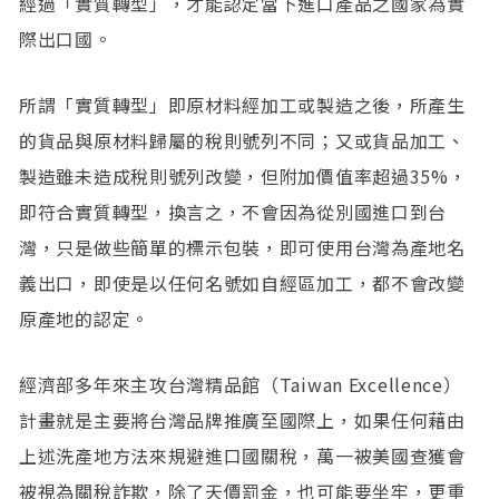
經過「實質轉型」，才能認定當下進口產品之國家為實
際出口國。
所謂「實質轉型」即原材料經加工或製造之後，所產生
的貨品與原材料歸屬的稅則號列不同；又或貨品加工、
製造雖未造成稅則號列改變，但附加價值率超過35%，
即符合實質轉型，換言之，不會因為從別國進口到台
灣，只是做些簡單的標示包裝，即可使用台灣為產地名
義出口，即使是以任何名號如自經區加工，都不會改變
原產地的認定。
經濟部多年來主攻台灣精品館（Taiwan Excellence）
計畫就是主要將台灣品牌推廣至國際上，如果任何藉由
上述洗產地方法來規避進口國關稅，萬一被美國查獲會
被視為關稅詐欺，除了天價罰金，也可能要坐牢，更重