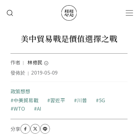
移至主內容
搜尋
美中貿易戰是價值選擇之戰
作者
林修民
｜
expand_circle_down
發佈於
2019-05-09
｜
東吳企管系兼任講師、科技新報專欄作家，著有《個
人行動裝置核心解析》
政策想想
關鍵字
中美貿易戰
習近平
川普
5G
WTO
AI