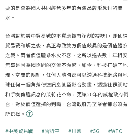
要的是會將國人共同經營多年的台灣品牌形象付諸流
水。
台灣對於美中貿易戰的本質應該有深刻的認知，即使純
貿易戰和解之後，真正導致雙方價值歧異的是價值體系
之戰。兩者價值體系水火不容、之所以過去數十年相安
無事是因為國際間的交流不頻繁，如今、科技打破了地
理、空間的限制，任何人隨時都可以透過科技網路與地
球任何一個角落傳達訊息甚至影音動畫，透過社群網站
和手機傳遞訊息的茉莉花革命，更讓20年的威權政府倒
台，對於價值選擇的判斷，台灣政府乃至業者都必須有
所選擇。
關鍵字
中美貿易戰
習近平
川普
5G
WTO