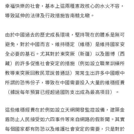
幸福快樂的社會，基本上這兩種憲政核心的水火不容，
導致延伸的法律及行政措施皆南轅北轍。
由於中國過去的歷史成長環境，堅持現在的體系是無可
避免，對於中國而言、維持穩定（維穩）是維持國家安
全必要的基石。尤其對於東突厥（新疆）以及圖博（西
藏）的許多促進社會安定的措施（例如設立職業訓練所
教導東突厥回教民眾說普通話）常常生出許多中國眼中
所謂的恐怖份子，導致在中國需要投入大量的維穩經費
（據說每年預算已經超過國防支出成為最高項目）。
這些維穩經費在於例如設立天網開發監控設備，建築金
盾防止人民接受如六四事件等來自網路的假新聞。其實
每個國家都有防恐以及維護社會安定的需要，只是對於