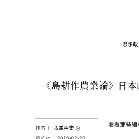
移至主內容
主選單
思想政
《島耕作農業論》日本
看看那些細
作者
弘兼憲史
｜
expand_circle_down
發佈於
2019-02-28
｜