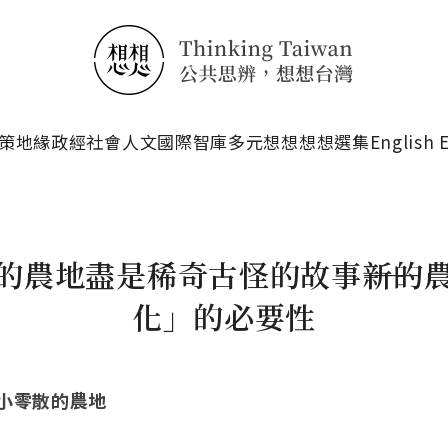
搜尋
策
地緣政經
社會人文
國際智庫
多元想想
想想選集
English 
的農地盡是稀奇古怪的故事――新的
化」的必要性
小零散的農地