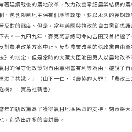
考著延續戰後的農地改革，致力改善零細農業結構的農
制，包含限制地主保有佃地等政策，要以永久的長期政
著反對的態度。但是，當年美國與執政的自由黨卻想讓
下去。一九四九年，麥克阿瑟總司令向吉田茂首相遞了
反對農地改革方案中止。反對農業改革的執政黨自由黨
法》的制定，但是當時的大藏大臣池田勇人以農地改革
農村的保守化政策對自由黨相當有利等為由，遊說了自
匯聚了共識。」（山下一仁，《農協的大罪：「農政三
危機》，寶島社新書）
當年的執政黨為了獲得農村地區民眾的支持，刻意將大
地，創造出許多的自耕農。