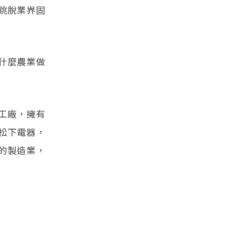
跳脫業界固
什麼農業做
工廠，擁有
松下電器，
的製造業，