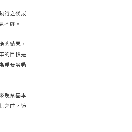
執行之後成
見不鮮。
施的結果，
革的目標是
為雇傭勞動
來農業基本
此之前，這