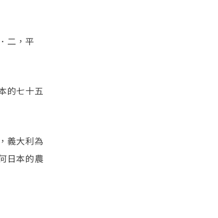
．二，平
本的七十五
，義大利為
何日本的農