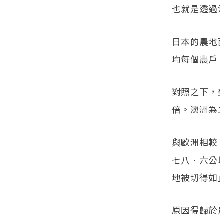
社）、《夢想有九成無
也就是透過
法實現》（Diamond
出版社）、《從五十歲
日本的農地
開始老死》（廣濟堂）
等，包括2015的《島耕
均每個農戶
作農業論》（光文
社）。
對照之下，
倍。澳洲為
與歐洲相較
七八．六公
地被切得如
原因得歸於