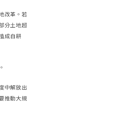
地改革。若
部分土地超
植成自耕
。
度中解放出
要推動大規