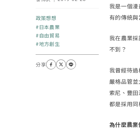
漫畫家。1947年出生於
我是一個漫
山口縣，早稻田大學法
有的傳統與
政策想想
學部畢業後到松下電器
關鍵字
工作。後來離開松下投
日本農業
入漫畫創作，1976年以
自由貿易
我在農業採
「早上的陽光中」正式
地方創生
不到？
出道。1984年，《人間
交差點》獲小學館漫畫
賞；1991年，《課長島
我曾經待過
耕作》獲講談社漫畫
嚴格品管並
賞；2000年，《黃昏流
星群》獲文化廳多媒體
索尼、豐田
藝術祭漫畫部門的優秀
都是採用同
賞；2003年獲日本漫畫
家協會賞大賞；2007獲
頒紫綬褒章。此外，他
為什麼農業
也出版了非漫畫著作，
如《不要在意》（新潮