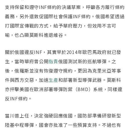
支持保留和遵守INF條約的決議草案，呼籲各方履行條約
義務，另外還敦促國際社會保護INF條約。俄國希望透過
打國際宣傳戰的方式，給予華府壓力，但效用不言可
喻，也凸顯莫斯科進退維谷。
關於俄國違反INF，其實早於2014年歐巴馬政府就已發
生，當時華府曾公開
指責
俄國測試新的巡航導彈。之
後，俄羅斯並沒有恢復遵守規約，更因為克里米亞等事
件與西方交惡，加速
生產
和部署新型導彈武器。莫斯科
亦抨擊美國在歐洲部署導彈防禦（BMD）系統，同樣違
反INF條約。
當川普上任，決定強硬回應俄國，國防部準備研發新型
陸基中程導彈，國會亦批准了一些預算支持。不過也有