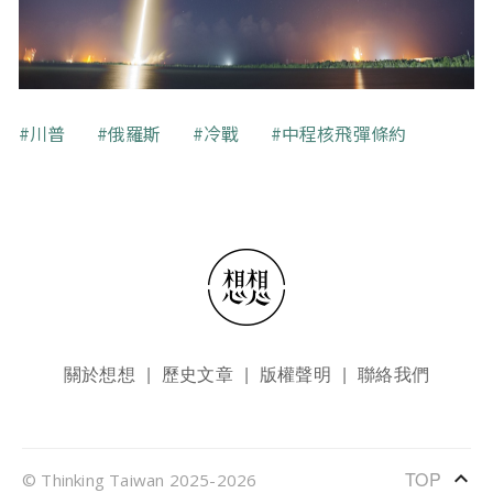
關鍵字
川普
俄羅斯
冷戰
中程核飛彈條約
頁尾選單
關於想想
歷史文章
版權聲明
聯絡我們
keyboard_arrow_up
TOP
© Thinking Taiwan 2025-2026