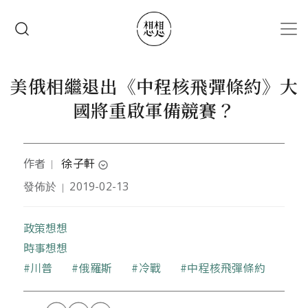
移至主內容
搜尋
美俄相繼退出《中程核飛彈條約》大
國將重啟軍備競賽？
作者
徐子軒
｜
expand_circle_down
發佈於
2019-02-13
｜
本文作者是淡江大學國際事務與戰略研究所博士
政策想想
時事想想
關鍵字
川普
俄羅斯
冷戰
中程核飛彈條約