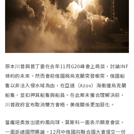
原本川普與普丁要在去年11月G20峰會上商談，討論INF
條約的未來。然而會前俄國與烏克蘭突發衝突，俄國船
隻以非法入侵水域為由，在亞速（Azov）海衝撞烏克蘭
船隻，並扣押其船隻與船員。在此案未獲合理解決前，
川普政府宣布取消雙方會晤，美俄關係更加惡化。
當龐培奧放出退約風向球，莫斯科一面表示願意會談，
一面訴諸國際輿論。12月中俄國向聯合國大會提交一份