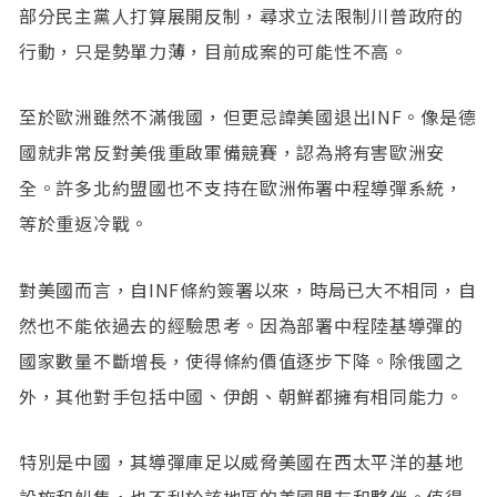
部分民主黨人打算展開反制，尋求立法限制川普政府的
行動，只是勢單力薄，目前成案的可能性不高。
至於歐洲雖然不滿俄國，但更忌諱美國退出INF。像是德
國就非常反對美俄重啟軍備競賽，認為將有害歐洲安
全。許多北約盟國也不支持在歐洲佈署中程導彈系統，
等於重返冷戰。
對美國而言，自INF條約簽署以來，時局已大不相同，自
然也不能依過去的經驗思考。因為部署中程陸基導彈的
國家數量不斷增長，使得條約價值逐步下降。除俄國之
外，其他對手包括中國、伊朗、朝鮮都擁有相同能力。
特別是中國，其導彈庫足以威脅美國在西太平洋的基地
設施和船隻，也不利於該地區的美國盟友和夥伴。值得