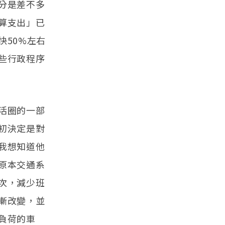
分是差不多
算支出」已
50%左右
些行政程序
活圈的一部
初決定是對
我想知道他
原本交通系
次，減少班
漸改變，並
負荷的車