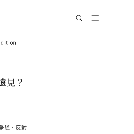
Edition
遠見？
爭道、反對