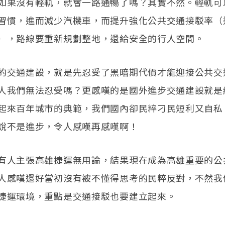
如果沒有輕軌，就會一路通暢了嗎？其實不然。輕軌可
習慣，進而減少汽機車，而提升強化公共交通接駁率（
），路線要重新規劃整地，還給安全的行人空間。
的交通建設，就是先忍受了黑暗期代價才能迎接公共交
人我們無法忍受嗎？更感嘆的是國外進步交通建設就是
起來百年城市的典範，我們國內卻民粹刁民短利又自私
說不是進步，令人感嘆再感嘆啊！
有人主張高雄捷運無用論，結果現在成為高雄重要的公
人感嘆還好當初沒有被不懂得思考的民粹反對，不然我
捷運環境，重點是交通接駁也要建立起來。