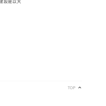
建設是以大
keyboard_arrow_up
TOP