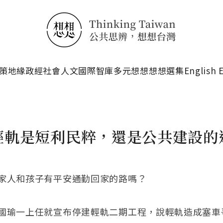
搜尋
策
地緣政經
社會人文
國際智庫
多元想想
想想選集
English 
輕軌是短利民粹，還是公共建設的
家人和孩子有平安通勤回家的路嗎？
國瑜一上任就宣布停建輕軌二期工程，說輕軌造成塞車