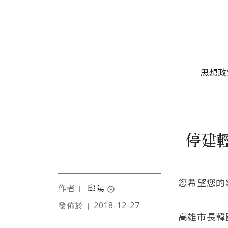
移至主內容
主選單
思想政
停建
您希望您的
作者
邱陽
｜
expand_circle_down
發佈於
2018-12-27
｜
身為畢業於師範大學教育
高雄市長韓
系的教育人，旅行四週國