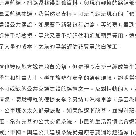
捷運藍線，網路還找得到舊資料，與現有輕軌的路線部
蓋回藍線捷運，我當然是支持。可是問題是現有的「預
建設公共建設，如果要重新發包和討論，等於現有蓋到快
拆掉重新檢視，等於又要重新評估和追加預算費用，這
了大量的成本，之前的專業評估花費等於白做工。
運也被反對方說是浪費公帑，但是現今高捷已經成為生
學生和社會人士、老年族群有安全的通勤環境，證明當
不可或缺的公共交通建設的選擇之一。反對輕軌的人，
搭過、體驗輕軌的便捷安全？另持有汽機車論，是因為
，公車班次太久都是缺點，如果能逐漸改善，並提升班
距。當有完善的公共交通系統，市民的生活習慣也會逐
減少車輛。興建公共建設系統就是原意要消除超過城市