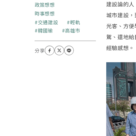
建設論的人
家擴展見聞，探索不同領
政策想想
域；喜歡用以細膩觀察筆
時事想想
城市建設，
觸寫出淬鍊認知的文字的
關鍵字
交通建設
輕軌
九十年代初年輕人，透過
光客、方便
韓國瑜
高雄市
不斷的寫作來實證「文字
駕、還地給
就是自己曾經存在過人間
的證明」。
經驗感想。