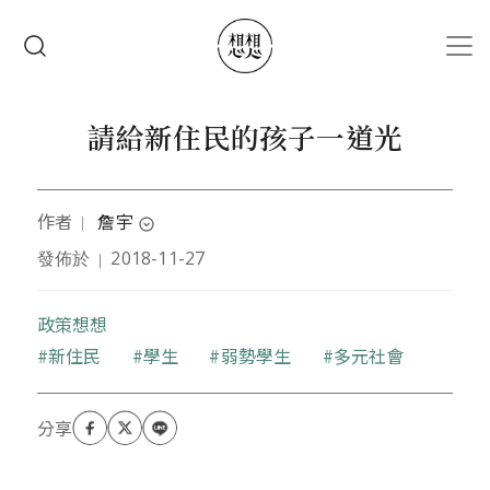
移至主內容
搜尋
請給新住民的孩子一道光
作者
詹宇
｜
expand_circle_down
發佈於
2018-11-27
｜
經歷過一些些風雨助長，一點點滄桑滋養，一棵不想
老的樹，努力長出新枝，
枝頭上有運動、旅遊、繪畫與寫作，樹根抓的是環保
政策想想
與社會公益。
關鍵字
新住民
學生
弱勢學生
多元社會
百年後，化作一顆顆灰珠，跟著海洋或林木，願大自
然是我最後的一條路。
更多文章：
https://sosreader.com/n/user/@chenyu