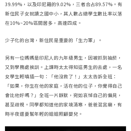
39.99%，以及印尼籍的9.02%，三者合占89.57%。有
新住民子女就讀之國中小，其人數占總學生數比率以落
在10%~20%區間居多，高達四成。
少子化的台灣，新住民是重要的「生力軍」。
另有一位媽媽是印尼人的九年級男生，因被抓到抽菸，
又到學務處挨訓。上課時太太得知這男生的去處，一名
女學生輕嗔插一句：「他沒救了！」太太告訴全班：
「如果，你生在他的家庭，活在他的位子，你覺得自己
會比他好嗎？」全班一片靜默，宛如哀悼自己的偏見，
甚至歧視。同學都知道他的家境清寒，爸爸混宮廟，有
時半夜還要幫年輕的姐姐照顧嬰兒。