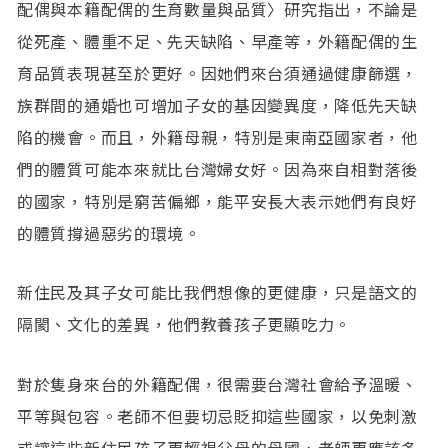
配偶與本籍配偶的生育數量與品質〉研究指出，不論是
從死產、體重不足、先天缺陷、早產等，外籍配偶的生
育品質表現甚至於更好。因她們來台須通過健康篩選，
族群間的通婚也可增加子女的基因變異度，降低先天缺
陷的機會。而且，外籍母親，特別是東南亞國家者，他
們的體質可能本來就比台灣婦女好。因為來自相對落後
的國家，特別是窮苦偏鄉，能平安長大表示她們有良好
的體質撐過惡劣的環境。
新住民及其子女可能比我們想像的更健康，只是語文的
隔閡、文化的差異，他們教養孩子更顯吃力。
對於隻身來台的外籍配偶，很需要台灣社會給予溫暖、
平等與包容。老師不但要切忌貶抑這些國家，以免刺激
或讓這些新住民孩子更輕視父母的母國，老師更應該多