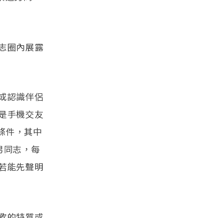
志圈內展露
或認識伴侶
是手機交友
條件，其中
男同志，每
若能先聲明
歡的特質或