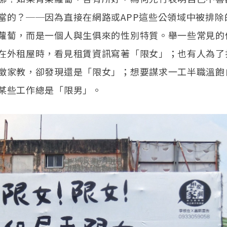
當的？──因為直接在網路或APP這些公領域中被排除
蘿蔔，而是一個人與生俱來的性別特質。舉一些常見的
在外租屋時，看見租賃資訊寫著「限女」；也有人為了
徵家教，卻發現還是「限女」；想要謀求一工半職溫飽
某些工作總是「限男」。