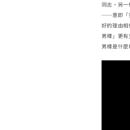
同志，另一
──意即「
好的理由相
男樣」更有
男樣是什麼