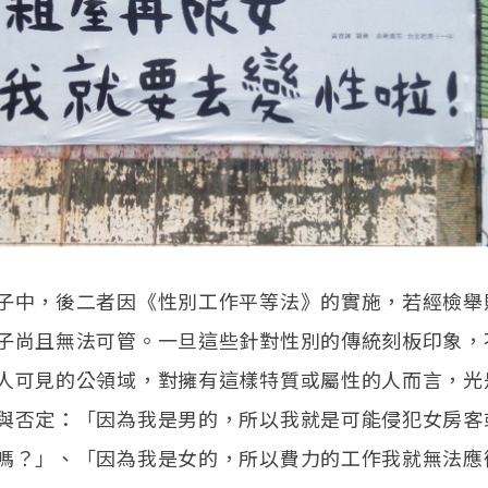
子中，後二者因《性別工作平等法》的實施，若經檢舉
子尚且無法可管。一旦這些針對性別的傳統刻板印象，
人可見的公領域，對擁有這樣特質或屬性的人而言，光
與否定：「因為我是男的，所以我就是可能侵犯女房客
嗎？」、「因為我是女的，所以費力的工作我就無法應