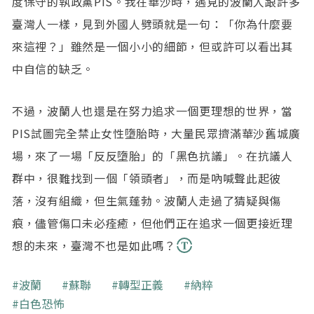
度保守的執政黨PIS。我在華沙時，遇見的波蘭人跟許多
臺灣人一樣，見到外國人劈頭就是一句：「你為什麼要
來這裡？」雖然是一個小小的細節，但或許可以看出其
中自信的缺乏。
不過，波蘭人也還是在努力追求一個更理想的世界，當
PIS試圖完全禁止女性墮胎時，大量民眾擠滿華沙舊城廣
場，來了一場「反反墮胎」的「黑色抗議」。在抗議人
群中，很難找到一個「領頭者」，而是吶喊聲此起彼
落，沒有組織，但生氣蓬勃。波蘭人走過了猜疑與傷
痕，儘管傷口未必痊癒，但他們正在追求一個更接近理
想的未來，臺灣不也是如此嗎？
關鍵字
波蘭
蘇聯
轉型正義
納粹
白色恐怖