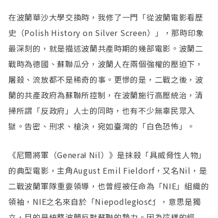
在波蘭華沙大學交換時，我修了一門「從波蘭電影看歷
史（Polish History on Silver Screen）」，那時印象
最深刻的，就是描述波蘭共產時期的幾部電影。波蘭二
戰時為德國、蘇聯瓜分，波蘭人在兩個強權的壓迫下，
屠殺、流放都不是稀奇的事。更慘的是，二戰之後，波
蘭的共產政府為蘇聯所控制，在波蘭施行高壓統治，清
掃所謂「反政府」人士的同時，也有不少無辜民眾入
獄。告密、刑求、槍決，宛如臺灣的「白色恐怖」。
《尼爾將軍（Generał Nil）》是抹殺「具威脅性人物」
的典型電影，主角August Emil Fieldorf，又名Nil，是
二戰波蘭軍隊重要領導，也曾經被任命為「NIE」組織的
領袖，NIE之名來自於「Niepodległość」，意思是獨
立，目的是統整波蘭反對蘇聯的勢力。因為這樣的經