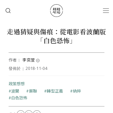
移至主內容
搜尋
走過猜疑與傷痕：從電影看波蘭版
「白色恐怖」
作者
李奕萱
｜
expand_circle_down
發佈於
2018-11-04
｜
文字工作者 / 記者，在很多不同的地方寫稿。喜歡到
處走，曾在波蘭交換過半年，也曾經去過印度當志
工，目前正在努力傾聽、並試著書寫臺灣這塊土地的
政策想想
故事。
關鍵字
波蘭
蘇聯
轉型正義
納粹
白色恐怖