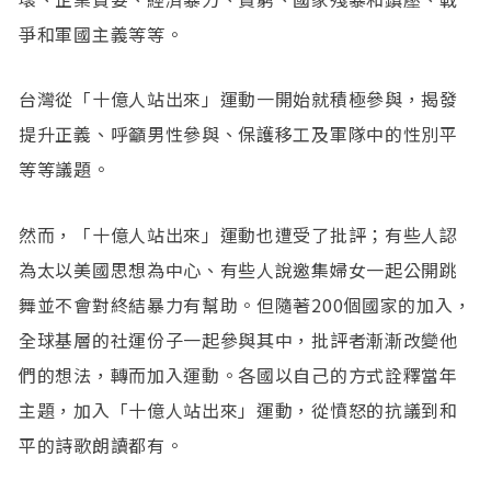
爭和軍國主義等等。
台灣從「十億人站出來」運動一開始就積極參與，揭發
提升正義、呼籲男性參與、保護移工及軍隊中的性別平
等等議題。
然而，「十億人站出來」運動也遭受了批評；有些人認
為太以美國思想為中心、有些人說邀集婦女一起公開跳
舞並不會對終結暴力有幫助。但隨著200個國家的加入，
全球基層的社運份子一起參與其中，批評者漸漸改變他
們的想法，轉而加入運動。各國以自己的方式詮釋當年
主題，加入「十億人站出來」運動，從憤怒的抗議到和
平的詩歌朗讀都有。