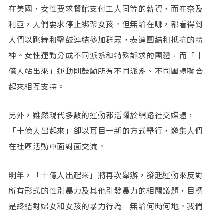
在美國，女性要求餐館支付工人同等的薪資，而在奈及
利亞，人們要求停止綁架女孩。但無論在哪，都看得到
人們以跳舞和擊鼓連結參加群眾，表達團結和抵抗的精
神。女性運動分成不同派系和特殊訴求的團體，而「十
億人站出來」運動則鼓勵所有不同派系、不同團體聯合
起來相互支持。
另外，雖然現代多數的運動都活躍於網路社交媒體，
「十億人出起來」卻以耳目一新的方式舉行，邀集人們
在社區活動中面對面交流。
明年，「十億人出起來」將再次舉辦，發起運動來反對
所有形式的性別暴力及其他引發暴力的相關議題，目標
是終結對婦女和女孩的暴力行為─無論何時何地。我們