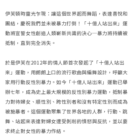
伊芙頓時靈光乍現：讓這個世界起而舞蹈，表達喜悅和
團結，慶祝我們並未被暴力打倒！「十億人站出來」運
動將宣誓女性創造人類嶄新共識的決心─暴力將持續被
抵制，直到完全消失。
於是伊芙在2012年的情人節首次發起了「十億人站出
來」運動，用朗朗上口的流行歌曲與編舞設計，呼籲大
家用行動反性別暴力。如今「十億人站出來」運動已舉
辦七年，成為史上最大規模的反性別暴力運動，抵制暴
力對待婦女、順性別、跨性別者和沒有特定性別而成為
被施暴者。這個運動聚集了世界各地的人群，行動、跳
舞、站起來表達對婦女遭受剝削的憤怒與反抗，並以要
求終止對女性的暴力作結。