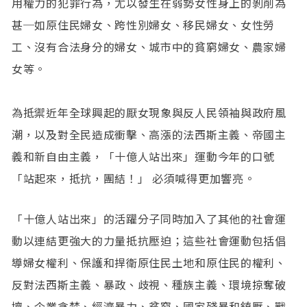
用權力的犯罪行為，尤以發生在弱勢女性身上的剝削為
甚─如原住民婦女、跨性別婦女、移民婦女、女性勞
工、沒有合法身分的婦女、城市中的貧窮婦女、農家婦
女等。
為抵禦近年全球興起的厭女現象與反人民領袖與政府風
潮，以及對全民造成衝擊、高漲的法西斯主義、帝國主
義和新自由主義，「十億人站出來」運動今年的口號
「站起來，抵抗，團結！」 必須喊得更加響亮。
「十億人站出來」的活躍分子同時加入了其他的社會運
動以連結更強大的力量抵抗壓迫；這些社會運動包括倡
導婦女權利、保護和捍衛原住民土地和原住民的權利、
反對法西斯主義、暴政、歧視、種族主義、環境掠奪破
壞、企業貪婪、經濟暴力、貧窮、國家殘暴和鎮壓、戰