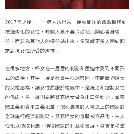
2017年之後，「十億人站出來」運動關注的焦點轉移到
被邊緣化的女性，呼籲大眾不要冷漠地只關心自身權
益，而要為其他人的權益站出來，希望讓更多人團結起
來對抗女性所受的虐待。
在很多地方，婦女在一層層的剝削和壓迫中受到不同形
式的虐待。其中一層是社會中根深蒂固、不斷壓迫婦女
的父權結構，讓女性屈服於權威中，是統治和控制女性
的溫床。另一層則是將貧窮婦女做為出口勞動力；當帝
國主義和資本主義氾濫、把利潤置於人權之上的國家對
全球施行經濟剝削時，貧窮婦女的身體被商品化、去人
性化以換取利潤、換得國家的利益和發展，著實是種濫