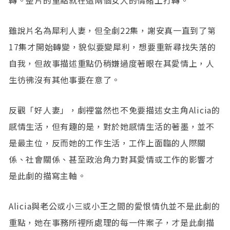
雖說片名為犀利人妻，但全劇22集，謝安真一直到了第
17集才開始轉變，貌似要變犀利，想要重新尋找失落的
自我，但故事描述重點仍稍嫌過度著眼在其愛情上，人
生彷彿沒有其他事要在意了。
反觀「好人妻」，劇裡當然也不免要描述女主角Alicia的
感情生活，但有趣的是，對於她感情生活的著墨，並不
是最主位，反而她的工作生活，工作上面臨的人際關
係、社會關係、甚至政治角力對其愛情或工作的影響才
是此劇的描寫主軸。
Alicia與老公或小三或小王之間的愛恨情仇並不是此劇的
重點，她在事務所裡所處理的每一件案子，才是此劇描