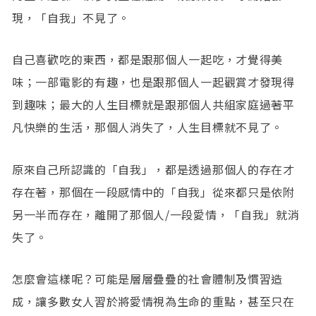
現，「自我」不見了。
自己喜歡吃的東西，都是跟那個人一起吃，才覺得美
味；一部電影的有趣，也是跟那個人一起觀賞才發現得
到趣味；最大的人生目標就是跟那個人共組家庭過著平
凡快樂的生活，那個人消失了，人生目標就不見了。
原來自己所認識的「自我」，都是透過那個人的存在才
存在著，那個在一段感情中的「自我」從來都只是依附
另一半而存在，離開了那個人/一段愛情，「自我」就消
失了。
怎麼會這樣呢？可能是層層疊疊的社會體制及慣習造
成，讓多數女人習於將愛情視為生命的重點，甚至只在