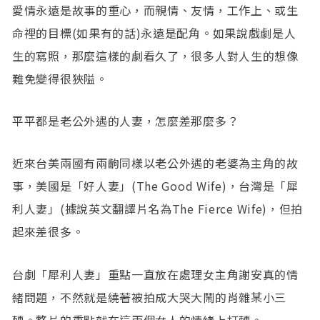
愛情永遠是故事的重心，而親情、友情，工作上、或生
命裡的目標(如果有的話)永遠是配角。如果說戲劇是人
生的寫照，那麼這樣的劇看久了，很多人對人生的想像
難免變得很狹隘。
平平都是老公外遇的人妻，怎麼差那麼多？
近來台美兩國有兩齣同樣以老公外遇的老婆為主角的故
事，美國是「好人妻」(The Good Wife)，台灣是「犀
利人妻」(據說英文翻譯片名為The Fierce Wife)，但拍
起來差很多。
台劇「犀利人妻」重點一直放在處理女主角謝安真的情
緒問題，不然就是繞著被拍成大哭大鬧的肖雜某小三
轉。整片的重點就在這兩個女人的情緒上打轉。