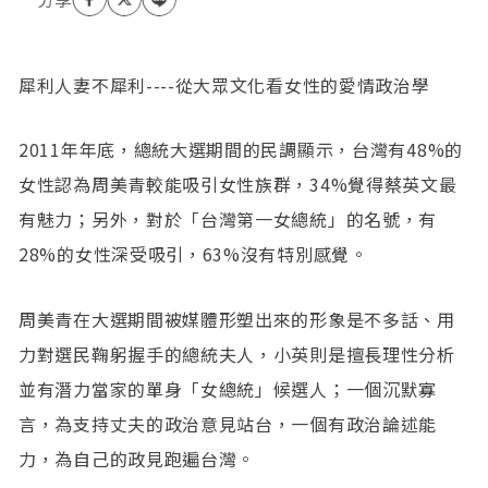
犀利人妻不犀利----從大眾文化看女性的愛情政治學
2011年年底，總統大選期間的民調顯示，台灣有48%的
女性認為周美青較能吸引女性族群，34%覺得蔡英文最
有魅力；另外，對於「台灣第一女總統」的名號，有
28%的女性深受吸引，63%沒有特別感覺。
周美青在大選期間被媒體形塑出來的形象是不多話、用
力對選民鞠躬握手的總統夫人，小英則是擅長理性分析
並有潛力當家的單身「女總統」候選人；一個沉默寡
言，為支持丈夫的政治意見站台，一個有政治論述能
力，為自己的政見跑遍台灣。