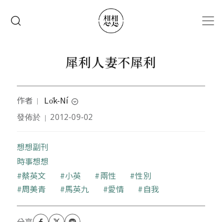
移至主內容
搜尋
犀利人妻不犀利
作者
Lo̍k-Ní
｜
expand_circle_down
發佈於
2012-09-02
｜
出生於鹿耳門，目前為人類學研究者
想想副刊
時事想想
關鍵字
蔡英文
小英
兩性
性別
周美青
馬英九
愛情
自我