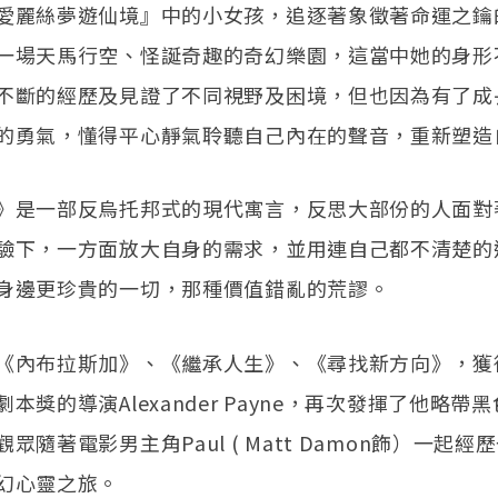
愛麗絲夢遊仙境』中的小女孩，追逐著象徵著命運之鑰
一場天馬行空、怪誕奇趣的奇幻樂園，這當中她的身形
不斷的經歷及見證了不同視野及困境，但也因為有了成
的勇氣，懂得平心靜氣聆聽自己內在的聲音，重新塑造
》是一部反烏托邦式的現代寓言，反思大部份的人面對
驗下，一方面放大自身的需求，並用連自己都不清楚的
身邊更珍貴的一切，那種價值錯亂的荒謬。
《內布拉斯加》、《繼承人生》、《尋找新方向》，獲
本獎的導演Alexander Payne，再次發揮了他略帶
眾隨著電影男主角Paul ( Matt Damon飾）一起
幻心靈之旅。