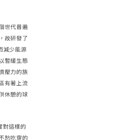
個世代普遍
，故研發了
繼而減少能源
以暫緩生態
濟壓力的族
區有著上流
供休憩的球
著實對這樣的
不愁吃穿的