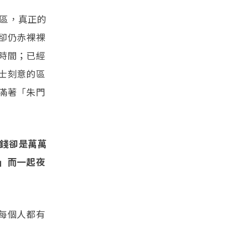
社區，真正的
卻仍赤裸裸
時間；已經
士刻意的區
滿著「朱門
沒錢卻是萬萬
」而一起夜
每個人都有