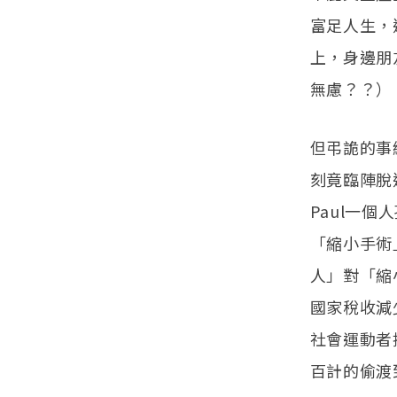
富足人生，
上，身邊朋
無慮？？）
但弔詭的事
刻竟臨陣脫
Paul一
「縮小手術
人」對「縮
國家稅收減
社會運動者
百計的偷渡