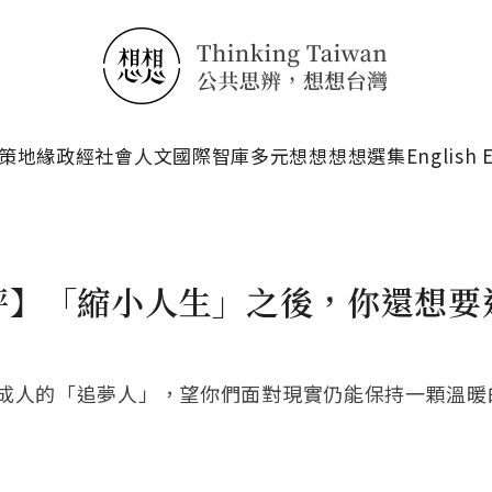
搜尋
策
地緣政經
社會人文
國際智庫
多元想想
想想選集
English 
評】「縮小人生」之後，你還想要
成人的「追夢人」，望你們面對現實仍能保持一顆溫暖