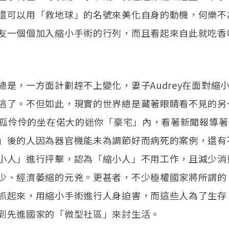
還可以用「救地球」的名號來美化自身的動機，何樂不
友一個個加入縮小手術的行列，而且看起來自此就吃香
總是，一方面計劃趕不上變化，妻子Audrey在面對縮
逃了。不但如此，現實的世界總是藏著眼睛看不見的另
個人孤伶伶的坐在偌大的迷你「豪宅」內，看著新聞報導
」後的人因為器官機能未為調節好而病死的案例，還有
小人」進行抨擊，認為「縮小人」不用工作，且減少消
少、經濟萎縮的元兇。更甚者，不少極權國家將所謂的
抓起來，用縮小手術進行人身迫害，而這些人為了生存
到先進國家的「微型社區」來討生活。