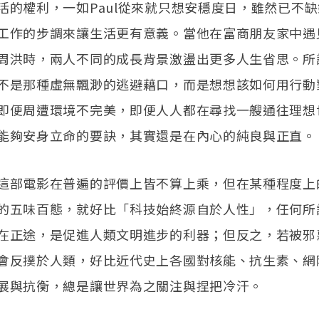
活的權利，一如Paul從來就只想安穩度日，雖然已不
工作的步調來讓生活更有意義。當他在富商朋友家中遇
周洪時，兩人不同的成長背景激盪出更多人生省思。所
不是那種虛無飄渺的逃避藉口，而是想想該如何用行動
即便周遭環境不完美，即便人人都在尋找一艘通往理想
能夠安身立命的要訣，其實還是在內心的純良與正直。
這部電影在普遍的評價上皆不算上乘，但在某種程度上
的五味百態，就好比「科技始終源自於人性」，任何所
在正途，是促進人類文明進步的利器；但反之，若被邪
會反撲於人類，好比近代史上各國對核能、抗生素、網
展與抗衡，總是讓世界為之關注與捏把冷汗。