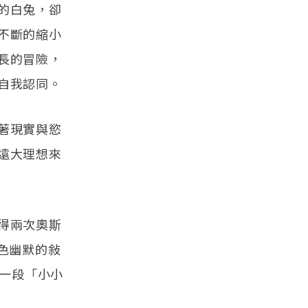
的白兔，卻
不斷的縮小
長的冒險，
自我認同。
著現實與慾
遠大理想來
得兩次奧斯
黑色幽默的敍
經歷一段「小小