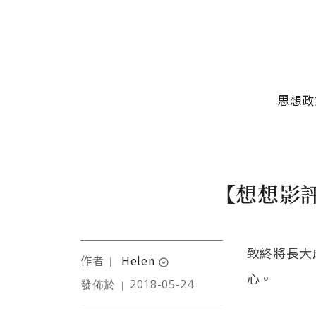
移至主內容
主選單
思想政
【想想影
致終將長大
作者
Helen
｜
expand_circle_down
心。
發佈於
2018-05-24
｜
一個隨性但又敏感的大女
子，期盼青春永駐所以希