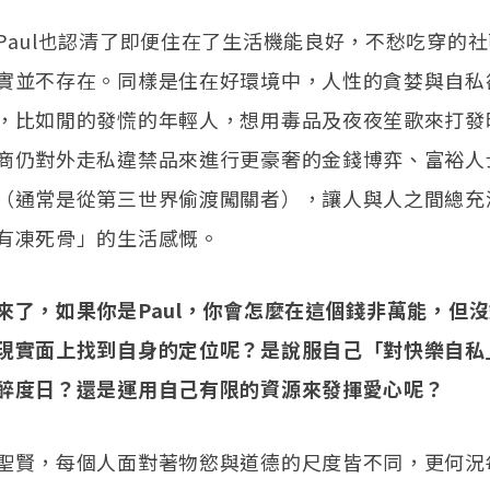
Paul也認清了即便住在了生活機能良好，不愁吃穿的
實並不存在。同樣是住在好環境中，人性的貪婪與自私
，比如閒的發慌的年輕人，想用毒品及夜夜笙歌來打發
商仍對外走私違禁品來進行更豪奢的金錢博弈、富裕人
（通常是從第三世界偷渡闖關者），讓人與人之間總充
有凍死骨」的生活感慨。
來了，如果你是Paul，你會怎麼在這個錢非萬能，但
現實面上找到自身的定位呢？是說服自己「對快樂自私
醉度日？還是運用自己有限的資源來發揮愛心呢？
聖賢，每個人面對著物慾與道德的尺度皆不同，更何況