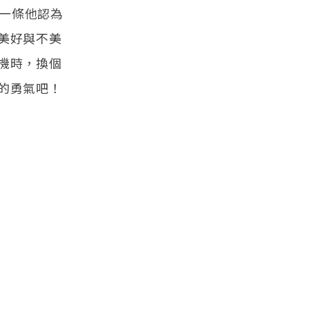
了一條他認為
美好與不美
機時，換個
的勇氣吧！