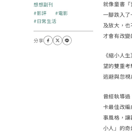
就像童書『
望永遠以年輕人的角度看
想想副刊
世界。喜歡結合電影與生
關鍵字
影評
電影
一腳跌入了
活時事來探討「人」的本
日常生活
質與生態。
及放大，也
才會有改變
《縮小人生
望的雙重考
逃避與忽視
曾經執導過
卡最佳改編劇
事風格，讓觀
小人」的奇