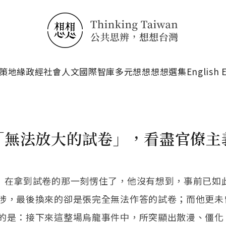
搜尋
策
地緣政經
社會人文
國際智庫
多元想想
想想選集
English 
「無法放大的試卷」，看盡官僚主
）在拿到試卷的那一刻愣住了，他沒有想到，事前已如
涉，最後換來的卻是張完全無法作答的試卷；而他更未
的是：接下來這整場烏龍事件中，所突顯出散漫、僵化