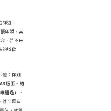
始詳述：
紙張印製，其
內容，若不是
廠的道歉
訴他：你雖
A3版面、約
審議通過
」。
，甚至還有
政單位，就等