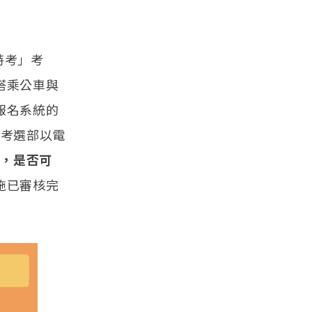
特考」考
搭乘公車與
報名系統的
，考選部以電
體，是否可
施已審核完