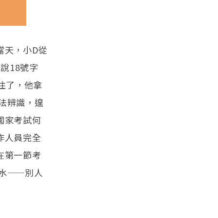
當天，小D從
說18號字
住了，他拿
法辨識，遑
國家考試何
作人員完全
在第一節考
水——別人