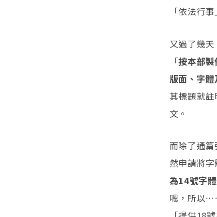
「依法行事
又過了幾天
「
按本部製
版面、字體
其標題就註
文。
而除了通篇
然申請將字
為14號字
嗯，所以⋯
「提供18