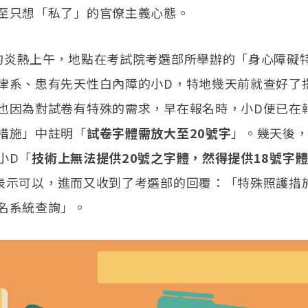
至只想「私了」的官僚主義心態。
的炎熱上午，地點在考試院考選部所舉辦的「身心障礙
律系、患有先天性白內障的小D，特地幾天前就查好了
也因為對試卷有特殊的需求，早在報名時，小D便已在
措施」中註明「
試卷字體需放大至20號字
」。幾天後
小D「
技術上無法提供20號之字體，然得提供18號字
表示可以，進而又收到了考選部的回覆：「特殊照護措
名系統查詢」。