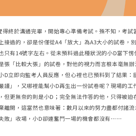
覺得終於溝通完畢，開始專心準備考試。殊不知，考試
上接過的，卻是份僅從A4「放大」為A3大小的試卷，別
也只有14號字左右。從未預料過此種狀況的小D當下愣
是張「比較大張」的試卷，對他的視力而言根本毫無辦
小D立即向監考人員反應，但心裡也已預料到了結果：
嚴謹」，又哪裡能幫小D再生出一份試卷呢？現場的工
，但更無奈的則是小D；完全無法作答的他，只得被迫
棄離開，這當然也意味著：數月以來的努力盡都付諸流
失敗」收場，小D卻連奮鬥一場的機會都沒有⋯⋯