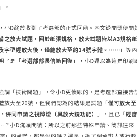
」。
，小D終於收到了考選部的正式回函。內文從開頭便開
備之放大試題，囿於紙張規格，放大試題皆以A3規格
及字型經放大後，僅能放大至約14號字體。⋯⋯
」等
明了是「
考選部部長信箱回復
」，小D還以為這是印刷
強調「技術問題」，令小D更傻眼的，是考選部直接告
體放大至20號，但我們認為的結果是試題「
僅可放大至
體，併同申請之視障燈（具放大鏡功能）
」，且已「
經
⋯？小D滿頭問號：所以之前那些特殊申請、簡訊往來
號字」的承諾，都是假的嗎？還是，換了個承辦人或行