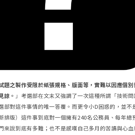
試題之製作受限於紙張規格、版面等，實難以因應個別
見諒。
」考選部在文末又強調了一次這種所謂「技術問
選部對這件事情的唯一答覆。而更令小D困惑的，並不
新排版）這件事到底對一個擁有240名公務員、每年總預
門來說到底有多難；也不是感嘆自己多月的苦讀與心血