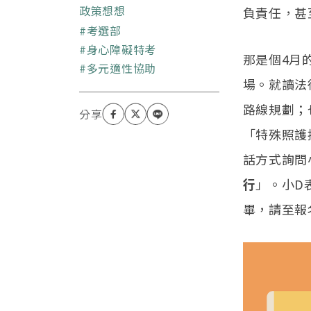
座。不確定「哪裡人」的
政策想想
負責任，甚
定義是什麼，因此不確定
關鍵字
考選部
自己是哪裡人。在離島念
身心障礙特考
大學，然後返回首都讀研
那是個4月
多元適性協助
究所。對書本與可樂成
場。就讀法
癮。雜書看的比學術多，
寫小說的毅力進度遠勝寫
路線規劃；
論文。在智庫擔任研究人
員，並嘗試書寫著屬於這
「特殊照護
個島嶼和世代的共同故
話方式詢問
事。
行
」。小D
畢，請至報