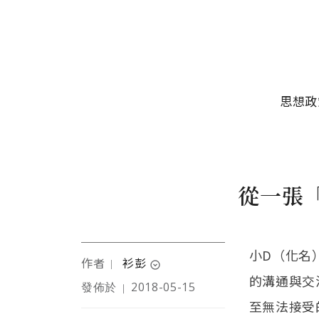
移至主內容
主選單
思想政
從一張
小D（化名
作者
衫彭
｜
expand_circle_down
的溝通與交
發佈於
2018-05-15
｜
八年級生的崩世代、總被
至無法接受
懷疑是謊報年齡的射手