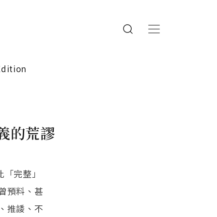
Edition
義的荒謬
此「完整」
曾預料、甚
、推諉、不