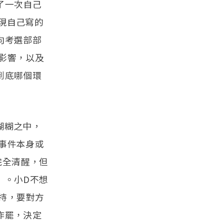
了一次自己
現自己寫的
向考選部部
影響，以及
到底哪個環
糊糊之中，
事件本身或
完全清醒，但
」。小D不想
持，要對方
作罷，決定