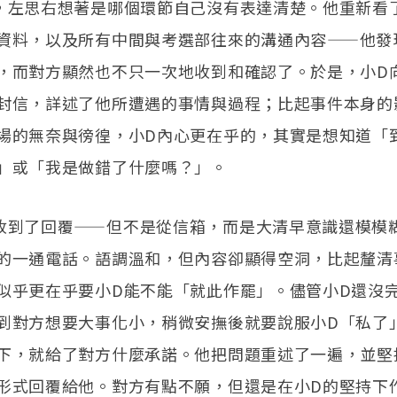
，左思右想著是哪個環節自己沒有表達清楚。他重新看
資料，以及所有中間與考選部往來的溝通內容——他發
，而對方顯然也不只一次地收到和確認了。於是，小D
封信，詳述了他所遭遇的事情與過程；比起事件本身的
場的無奈與徬徨，小D內心更在乎的，其實是想知道「
」或「我是做錯了什麼嗎？」。
收到了回覆——但不是從信箱，而是大清早意識還模模
的一通電話。語調溫和，但內容卻顯得空洞，比起釐清
似乎更在乎要小D能不能「就此作罷」。儘管小D還沒
到對方想要大事化小，稍微安撫後就要說服小D「私了
下，就給了對方什麼承諾。他把問題重述了一遍，並堅
形式回覆給他。對方有點不願，但還是在小D的堅持下