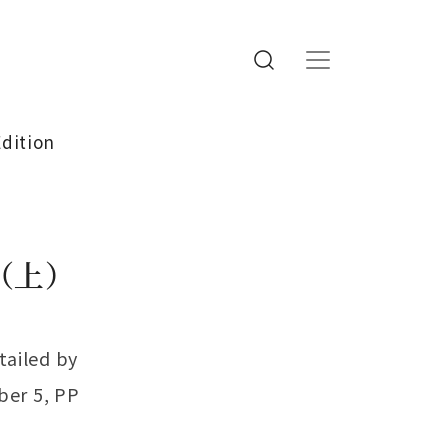
Edition
 （上）
ailed by
ber 5, PP