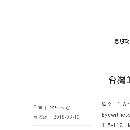
移至主內容
主選單
思想政
台灣的
原文：”An Ex
作者
李中志
｜
expand_circle_down
Eyewitness
發佈於
2018-03-19
｜
美國伊利諾州立大學電腦
115-117. M
科學教授、北美台灣人教