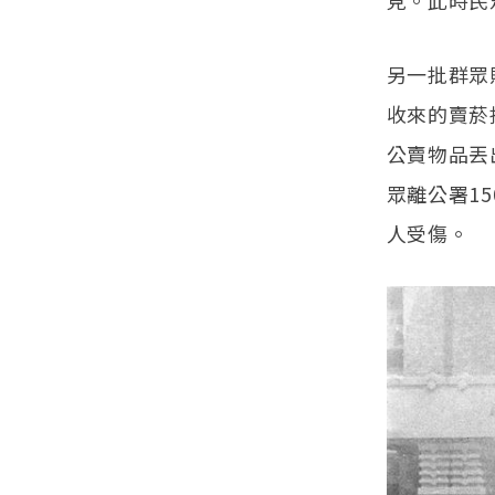
見。此時民
另一批群眾
收來的賣菸
公賣物品丟
眾離公署1
人受傷。