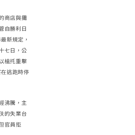
的商店與攤
管自勝利日
布最新規定，
十七日，公
以槍托重擊
察在逃跑時停
經沸騰，主
伕的失業台
但官員拒