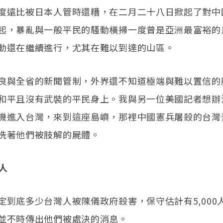
度遠比被日本人管時還糟，在二月二十八日掀起了對中
起，暴亂與一般平民的騷動橫掃一度曾是亞洲最富裕的
動還在繼續進行，尤其在難以到達的山區。
良與全省的新聞管制，外界還不知道極端與難以置信的
和平且沒有武裝的平民身上。我與另一位美國記者想辦
機進入台灣，來到這座島嶼，那裡中國憲兵屠殺的台灣
洗著他們被肢解的屍體。
 人
定到底多少台灣人被陳儀政府殺害，保守估計有5,000
並不時傳出他們被處決的消息。