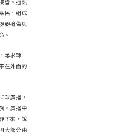
接管。通訊
暴民，組成
檢驗槍傷與
命。
，尋求轉
集在外面的
群眾廣播，
觸。廣播中
靜下來，說
則大部分由