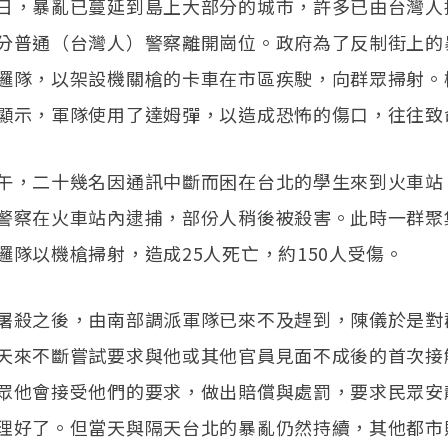
日，暴亂已蔓延到島上大部分的城市，許多已由台灣人
分普通（台灣人）警察離開崗位。政府為了反制街上的
邏隊，以架設機關槍的卡車在市區疾駛，向群眾掃射。
顯示，軍隊使用了達姆彈，以造成恐怖的傷口，往往致
午，二十幾名因通訊中斷而困在台北的學生來到火車站
警察在火車站內逮捕，部份人稍後被殺害。此時一群聚
邏隊以機槍掃射，造成25人死亡，約150人受傷。
屠殺之後，由南部調派軍隊已來不及趕到，陳儀於是對
天來不斷嘗試要求與他或其他官員見面不成後的首次接
眾他會接受他們的要求，做出賠償與處罰，要求民眾安
理好了。但當天與隔天台北的暴亂仍然持續，其他都市