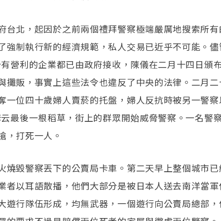
府台北，起因於之前兩個禮拜警察極端嚴厲地搜索所有
了強制執行新的經濟規範，私人交易已近乎不可能。儘
分有營利的企業都已由政府接收，陳儀在二月十四日頒
與攤販，事實上這些法令也違反了中央的法律。二月二
奪一位四十歲婦人賣菸的托盤，婦人反抗時被另一警察
諺云最後一根稻草，街上的群眾開始威脅警察。一名警
槍，打死一人。
火燒毀警察丟下的公賣局卡車。第二天早上整個城市已
業者以耳語散播，他們大部分是被日本人送去南洋當軍
大遊行隊伍形成，均無武器，一個遊行向公賣局總部，