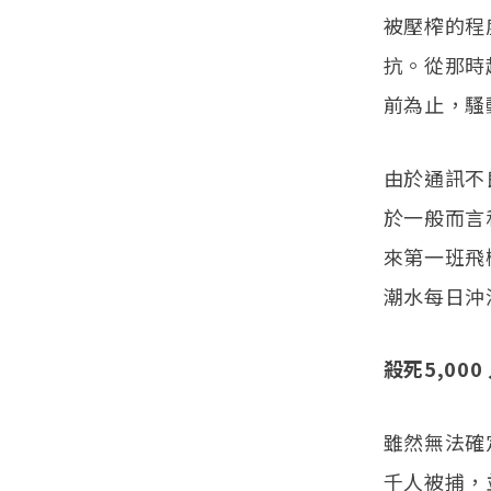
被壓榨的程
抗。從那時
前為止，騷
由於通訊不
於一般而言
來第一班飛
潮水每日沖
殺死5,000
雖然無法確
千人被捕，