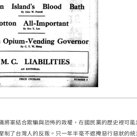
儀將軍結合欺騙與恐怖的政權，在國民黨的歷史裡可能
壓制了台灣人的反叛。只一年半毫不遮掩惡行惡狀的統