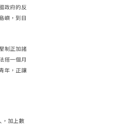
國政府的反
島嶼，到目
壓制正加諸
法搭一個月
青年，正讓
人，加上數