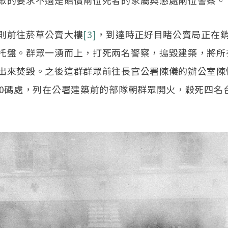
眾的要求不過是賠償兩位死者的家屬與懲處兩位警察。
則前往菸草公賣大樓
[3]
，到達時正好目睹公賣局正在
托盤。群眾一湧而上，打死兩名警察，搗毀建築，將所
出來焚毀。之後這群群眾前往長官公署陳儀的辦公室陳
50碼處，列在公署建築前的部隊朝群眾開火，殺死四名