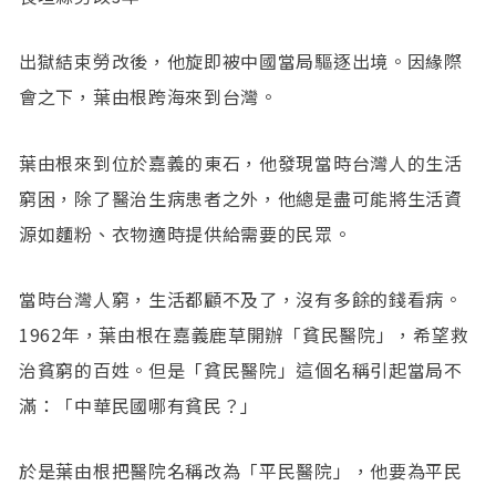
出獄結束勞改後，他旋即被中國當局驅逐出境。因緣際
會之下，葉由根跨海來到台灣。
葉由根來到位於嘉義的東石，他發現當時台灣人的生活
窮困，除了醫治生病患者之外，他總是盡可能將生活資
源如麵粉、衣物適時提供給需要的民眾。
當時台灣人窮，生活都顧不及了，沒有多餘的錢看病。
1962年，葉由根在嘉義鹿草開辦「貧民醫院」，希望救
治貧窮的百姓。但是「貧民醫院」這個名稱引起當局不
滿：「中華民國哪有貧民？」
於是葉由根把醫院名稱改為「平民醫院」，他要為平民