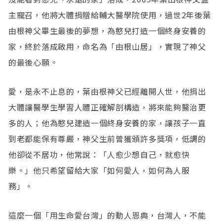
主寵召，他將大體捐贈給輔大醫學院使用，過世2年後葉
由根神父畢生最後的夢想，為憨兒打造一個終身安養的
家，終於落成啟用，命名為「由根山居」，實現了神父
的最後心願。
愛，是永不止息的，葉由根神父已經離開人世，他捐出
大體讓醫學生學習人體正確解剖構造，將來能夠醫治更
多的人；他為憨兒建造一個終身安養的家，讓孩子一直
到老都能保有尊嚴，神父生前曾獲頒許多獎項，低調的
他卻從不居功，他常說：「人愈少想自己，就愈快
樂。」他只希望留給大家「如何愛人，如何為人服
務」。
這麼一個「用生命愛台灣」的動人恩典，台灣人，不能