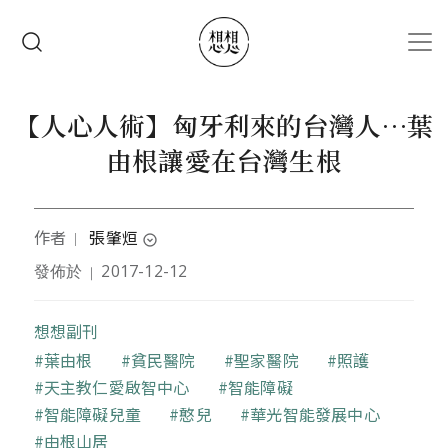
移至主內容
搜尋
【人心人術】匈牙利來的台灣人⋯葉
由根讓愛在台灣生根
作者
張肇烜
｜
expand_circle_down
發佈於
2017-12-12
｜
作者為醫師
想想副刊
關鍵字
葉由根
貧民醫院
聖家醫院
照護
天主教仁愛啟智中心
智能障礙
智能障礙兒童
憨兒
華光智能發展中心
由根山居