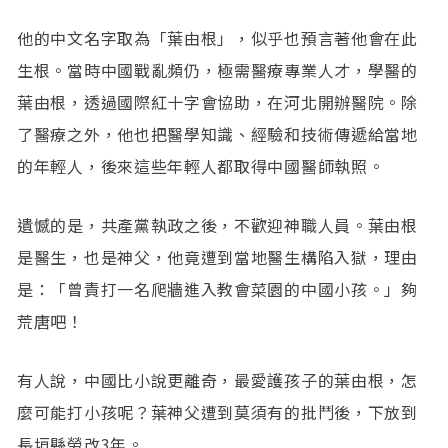
他的中文名字取為「葉由根」，似乎也預言著他會在此
生根。當時中國戰亂頻仍，極需醫療專業人才，學醫的
葉由根，透過國際紅十字會協助，在河北開辦醫院。除
了醫療之外，他也把醫學知識、經驗和技術傳遞給當地
的年輕人，後來這些年輕人都取得中國醫師執照。
遺憾的是，共產黨執政之後，不歡迎神職人員。葉由根
是醫生，也是神父，他竟遭到當地醫生構陷入獄，理由
是：「曾責打一名爬牆進入教會菜園的中國小孩。」夠
荒唐吧！
有人說，中國比小說更離奇，最愛護孩子的葉由根，怎
麼可能打小孩呢？葉神父遭到莫須有的批鬥後，下放到
長垣縣勞改3年。