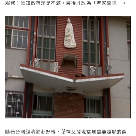
服務；誰知政府還是不滿，最後才改為「聖家醫院」。
隨著台灣經濟逐漸好轉，葉神父發現當地需要照顧的窮