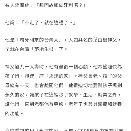
有人曾問他：「想回故鄉匈牙利嗎？」
他說：「不走了，就在這裡了。」
他是「匈牙利來的台灣人」，人如其名的葉由根神父，
早就在台灣「落地生根」了。
神父過九十大壽時，他有最後一個心願，他希望趕快為
孩子們，興建一座「永遠的家」。神父會老、孩子的父
母總有一天，也會離開他們，他很迫切地要幫孩子規劃
永久的家，讓孩子在這裡除了就學、生活、就業之外，
讓他們一直到老都保有尊嚴，老年了也兼具醫療和就養
的功能。
沒能看到憨兒「永遠的家」落成，2009年葉由根神父盟