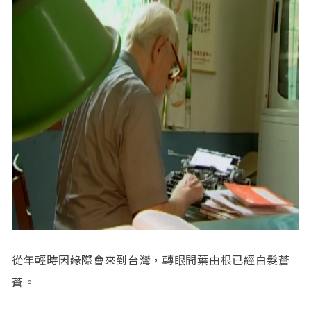
從年輕時因緣際會來到台灣，轉眼間葉由根已經白髮蒼
蒼。