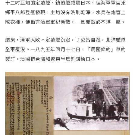
十二吋巨炮的定遠艦、鎮遠艦威震日本。但海軍軍官東
鄉平八郎登艦發現，主炮沒有洗刷乾淨，水兵在炮管上
晾衣褲，便斷言清軍軍紀渙散，一旦開戰必不堪一擊。
結果，清軍大敗。定遠艦沉沒，丁汝昌自殺，北洋艦隊
全軍覆沒。一八九五年四月十七日，「馬關條約」草約
簽訂，清國把台灣和遼東半島割讓給日本。