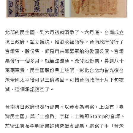
北部的民主國，到六月初就潰散了。六月底，台南成立
抗日政府，設立議院，推劉永福領導。台南政府發行了
官銀票、股份票，都是用來籌募軍餉的愛國公債。官銀
票發行一個多月，就無法流通。改發股份票，募到八十
萬兩軍費。民主國股份票上註明，彰化台北均皆光復台
灣全國太平後可以三倍贖回。可惜台南政府十月下旬被
滅，這個承諾落空了。
台南抗日政府也發行郵票。以黃虎為圖案，上面有「臺
灣民主國」與「士擔帋」字樣，士擔即Stamp的音譯。
前衞生署長李明亮業餘研究獨虎郵票，還寫了本「台灣