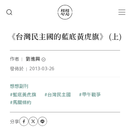
移至主內容
搜尋
《台灣民主國的藍底黃虎旗》 (上)
作者
劉進興
｜
expand_circle_down
發佈於
2013-03-26
｜
本文作者是臺灣科技大學退休教授，相信熱力學可以
解釋人生、愛情、與歷史的化學家，偶為台灣博物館
導覽志工。
想想副刊
關鍵字
藍底黃虎旗
台灣民主國
甲午戰爭
馬關條約