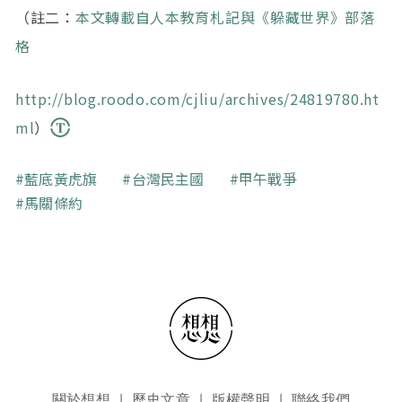
（註二：
本文轉載自人本教育札記與《躲藏世界》部落
格
http://blog.roodo.com/cjliu/archives/24819780.ht
ml
）
關鍵字
藍底黃虎旗
台灣民主國
甲午戰爭
馬關條約
頁尾選單
關於想想
歷史文章
版權聲明
聯絡我們