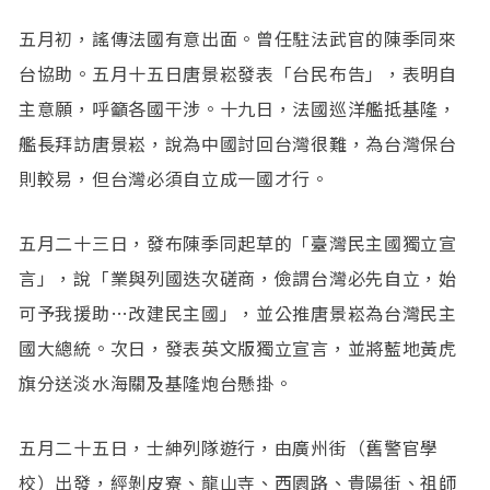
五月初，謠傳法國有意出面。曾任駐法武官的陳季同來
台協助。五月十五日唐景崧發表「台民布告」，表明自
主意願，呼籲各國干涉。十九日，法國巡洋艦抵基隆，
艦長拜訪唐景崧，說為中國討回台灣很難，為台灣保台
則較易，但台灣必須自立成一國才行。
五月二十三日，發布陳季同起草的「臺灣民主國獨立宣
言」，說「業與列國迭次磋商，儉謂台灣必先自立，始
可予我援助…改建民主國」，並公推唐景崧為台灣民主
國大總統。次日，發表英文版獨立宣言，並將藍地黃虎
旗分送淡水海關及基隆炮台懸掛。
五月二十五日，士紳列隊遊行，由廣州街（舊警官學
校）出發，經剝皮寮、龍山寺、西園路、貴陽街、祖師