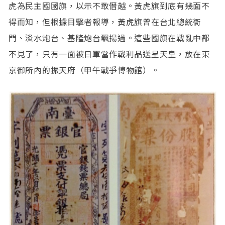
虎為民主國國旗，以示不敢僭越。黃虎旗到底有幾面不
得而知，但根據目擊者報導，黃虎旗曾在台北總統衙
門、淡水炮台、基隆炮台飄揚過。這些國旗在戰亂中都
不見了，只有一面被日軍當作戰利品送呈天皇，放在東
京御所內的振天府（甲午戰爭博物館）。