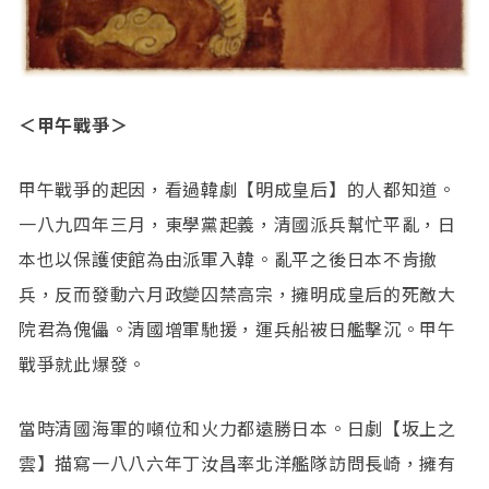
＜甲午戰爭＞
甲午戰爭的起因，看過韓劇【明成皇后】的人都知道。
一八九四年三月，東學黨起義，清國派兵幫忙平亂，日
本也以保護使館為由派軍入韓。亂平之後日本不肯撤
兵，反而發動六月政變囚禁高宗，擁明成皇后的死敵大
院君為傀儡。清國增軍馳援，運兵船被日艦擊沉。甲午
戰爭就此爆發。
當時清國海軍的噸位和火力都遠勝日本。日劇【坂上之
雲】描寫一八八六年丁汝昌率北洋艦隊訪問長崎，擁有