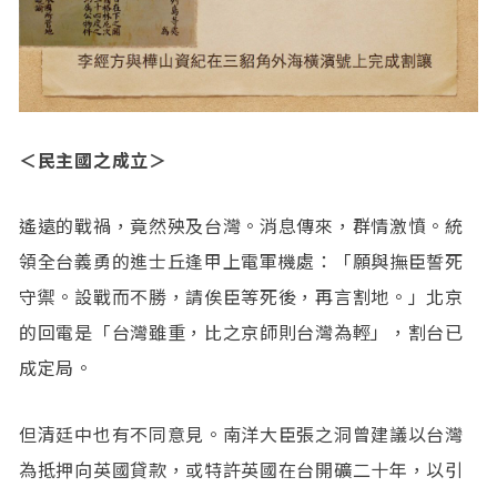
＜民主國之成立＞
遙遠的戰禍，竟然殃及台灣。消息傳來，群情激憤。統
領全台義勇的進士丘逢甲上電軍機處：「願與撫臣誓死
守禦。設戰而不勝，請俟臣等死後，再言割地。」北京
的回電是「台灣雖重，比之京師則台灣為輕」，割台已
成定局。
但清廷中也有不同意見。南洋大臣張之洞曾建議以台灣
為抵押向英國貸款，或特許英國在台開礦二十年，以引