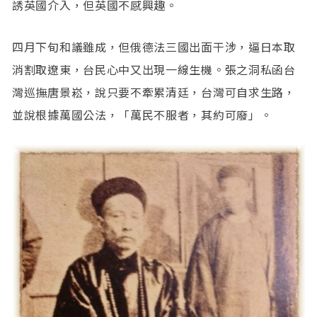
誘英國介入，但英國不感興趣。
四月下旬和議雖成，但俄德法三國出面干涉，逼日本取
消割取遼東，台民心中又出現一線生機。張之洞私函台
灣巡撫唐景崧，說只要不牽累清廷，台灣可自求生路，
並說根據萬國公法，「萬民不服者，其約可廢」。