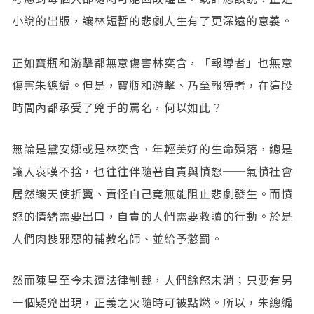
小說的出版，讓林短暫的悲劇人生有了更深遠的意義。
正如寶瓶和游擊都無意傷害林奕含，「報導者」也無意
傷害朱總編。但是，寶瓶和游擊、乃至報導者，在這段
時間內都承受了兇手的罵名，何以如此？
無論是黛安娜或是林奕含，年輕美好的生命殞落，總是
讓人哀嘆不捨，也往往伴隨著自責與憤怒──氣憤社會
居然讓天使折翼、責怪自己竟無能阻止悲劇發生。而憤
怒的情緒需要出口，自責的人們需要救贖的行動。於是
人們肉搜邪惡的補教名師、並給予懲罰。
然而陳星至今未遭法律制裁，人們餘怒未消；只要有另
一個疑兇出現，正義之火隨時可被點燃。所以，朱總編