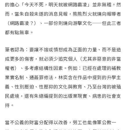
的擔心「今天不死，明天就被網路霸凌」並非無稽。然
而，當朱自殺未遂的消息見報，熊熊烈火就燒向報導者
（網路霸凌？）、一部份則燒向游擊文化──但此三者
都有點無辜。
筆者認為：要讓不捨或憤怒成為正面的力量、而不是造
成更多的傷害，就必須少追究個人（尤其非惡意的非當
權者）、多考慮結構性因素。例如：已經在處理的補教
業實名制、通姦罪修法，林奕含在作品中提到的升學主
義、性別壓迫、性壓抑的文化與教育、乃至台灣的被殖
民處境，還有朱總編提到的出版業現實、病患的社會支
持。
當不公義的財富分配得以改善，勞工也能像軍公教一