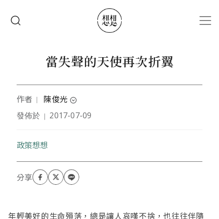
移至主內容
搜尋
當失聲的天使再次折翼
作者
陳俊光
｜
expand_circle_down
發佈於
2017-07-09
｜
作者為精神科醫師。曾以「老皮蛋」為筆名，參與
「超克藍綠」共筆部落格、與書籍「超克GGY」之寫
作。近幾年忙於賺錢養家，近數月兼職「基進側翼」
政策想想
志工。
年輕美好的生命殞落，總是讓人哀嘆不捨，也往往伴隨