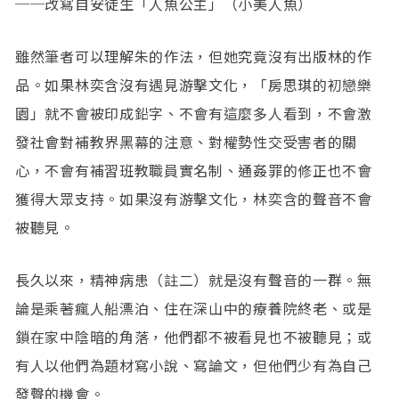
──改寫自安徒生「人魚公主」（小美人魚）
雖然筆者可以理解朱的作法，但她究竟沒有出版林的作
品。如果林奕含沒有遇見游擊文化，「房思琪的初戀樂
園」就不會被印成鉛字、不會有這麼多人看到，不會激
發社會對補教界黑幕的注意、對權勢性交受害者的關
心，不會有補習班教職員實名制、通姦罪的修正也不會
獲得大眾支持。如果沒有游擊文化，林奕含的聲音不會
被聽見。
長久以來，精神病患（註二）就是沒有聲音的一群。無
論是乘著瘋人船漂泊、住在深山中的療養院終老、或是
鎖在家中陰暗的角落，他們都不被看見也不被聽見；或
有人以他們為題材寫小說、寫論文，但他們少有為自己
發聲的機會。