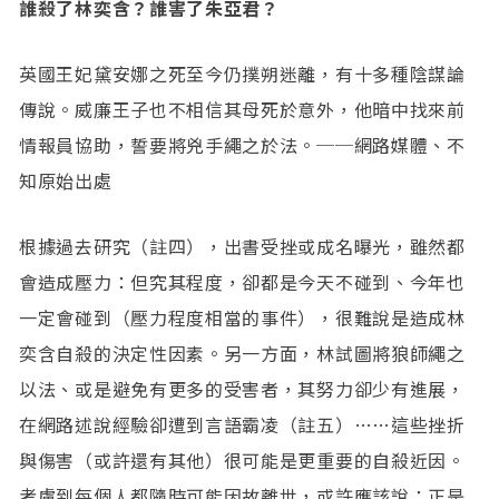
誰殺了林奕含？誰害了朱亞君？
英國王妃黛安娜之死至今仍撲朔迷離，有十多種陰謀論
傳說。威廉王子也不相信其母死於意外，他暗中找來前
情報員協助，誓要將兇手繩之於法。──網路媒體、不
知原始出處
根據過去研究（註四），出書受挫或成名曝光，雖然都
會造成壓力：但究其程度，卻都是今天不碰到、今年也
一定會碰到（壓力程度相當的事件），很難說是造成林
奕含自殺的決定性因素。另一方面，林試圖將狼師繩之
以法、或是避免有更多的受害者，其努力卻少有進展，
在網路述說經驗卻遭到言語霸凌（註五）……這些挫折
與傷害（或許還有其他）很可能是更重要的自殺近因。
考慮到每個人都隨時可能因故離世，或許應該說：正是