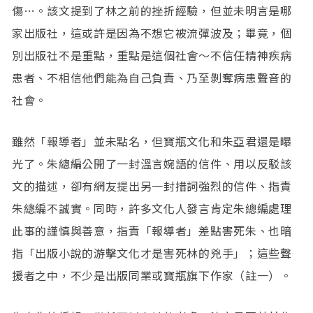
傷…。該文提到了林之前的挫折經驗，但並未明言是哪
家出版社，這或許是因為不想它被流彈波及；畢竟，個
別出版社不是重點，重點是這個社會～不信任精神疾病
患者、不相信他們能為自己負責、乃至剝奪病患聲音的
社會。
雖然「報導者」並未點名，但寶瓶文化和朱亞君還是曝
光了。朱總編公開了一封溫言婉語的信件、用以反駁該
文的描述，卻有網友提出另一封措詞強烈的信件、指責
朱總編不誠實。同時，許多文化人發言肯定朱總編處理
此事的謹慎與善意，指責「報導者」差點害死朱、也暗
指「出版小說的游擊文化才是害死林的兇手」；這些聲
援者之中，不少是出版同業或寶瓶旗下作家（註一）。