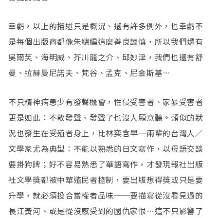
幸虧，以上的描述只是概況、還有許多例外，也幸虧不
是每個出版商都像朱總編這麼善良謹慎，所以我們還有
吳爾芙、海明威、芥川龍之介、邱妙津，我們也還有舒
曼、拉赫曼尼諾夫、梵谷、孟克、尼金斯基…
不只精神病患少有發聲機會，性侵受害者、家暴受害者
更是如此：不敢發聲、發聲了也沒人願意聽。類似的狀
況也發生在受殖者身上，比林奕含早一兩輩的台灣人／
文學家尤為典型：不能以熟悉的日文寫作，以母語交談
要掛狗牌；好不容易熟悉了華語寫作，才發現報社出版
社文學獎都被中華殖民者控制，要出版想得獎或只是要
升學，就必須投合當權者品味──要描寫從沒看見過的
長江黃河、或是從沒感受到的國仇家恨…這不只影響了