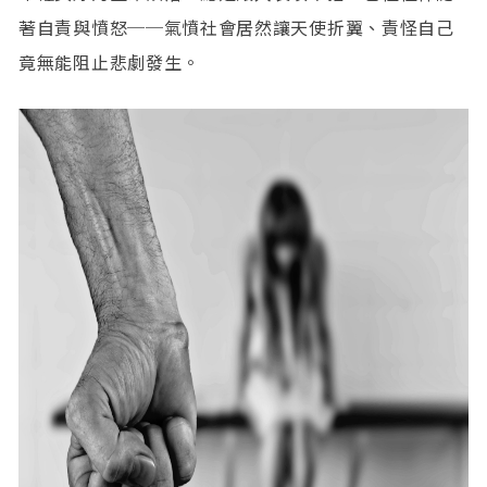
著自責與憤怒──氣憤社會居然讓天使折翼、責怪自己
竟無能阻止悲劇發生。