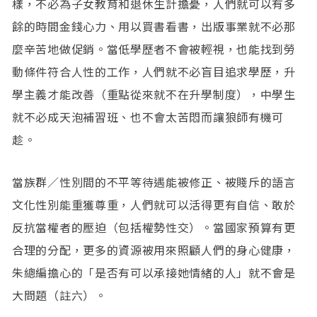
樣，不必為子女教育和退休生計擔憂，人們就可以有多
餘的時間金錢心力、用以買書看書，出版事業就不必那
麼辛苦地做促銷。當低學歷者不會被輕視，也能找到勞
動條件符合人性的工作，人們就不必盲目追求學歷，升
學主義才能改善（重點從來就不在升學制度），中學生
就不必成天泡補習班、也不會太苦悶而讓狼師有機可
趁。
當族群／性別間的不平等待遇能被修正、被賤斥的語言
文化性別能重獲尊重，人們就可以活得更有自信、敢於
反抗當權者的壓迫（包括權勢性交）。當國家預算有更
合理的分配，更多的資源被用來照顧人們的身心健康，
朱總編擔心的「是否有可以承接她情緒的人」就不會是
大問題（註六）。