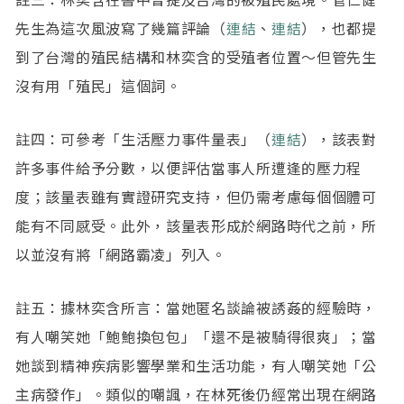
先生為這次風波寫了幾篇評論（
連結
、
連結
），也都提
到了台灣的殖民結構和林奕含的受殖者位置～但管先生
沒有用「殖民」這個詞。
註四：可參考「生活壓力事件量表」（
連結
），該表對
許多事件給予分數，以便評估當事人所遭逢的壓力程
度；該量表雖有實證研究支持，但仍需考慮每個個體可
能有不同感受。此外，該量表形成於網路時代之前，所
以並沒有將「網路霸凌」列入。
註五：據林奕含所言：當她匿名談論被誘姦的經驗時，
有人嘲笑她「鮑鮑換包包」「還不是被騎得很爽」；當
她談到精神疾病影響學業和生活功能，有人嘲笑她「公
主病發作」。類似的嘲諷，在林死後仍經常出現在網路