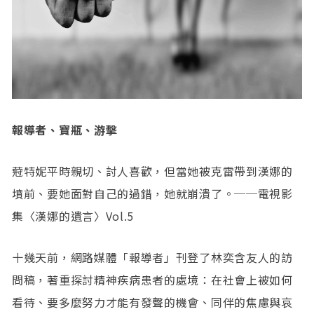
報導者、寶瓶、游擊
蒄特妮平時親切、討人喜歡，但當她被克雷帶到漢娜的
墳前、要她面對自己的過錯，她就崩潰了。──電視影
集〈漢娜的遺言〉Vol.5
十幾天前，網路媒體「報導者」刊登了林奕含友人的訪
問稿，著重探討精神疾病患者的處境：在社會上被如何
看待、要多麼努力才能有發聲的機會、同伴的焦慮與哀