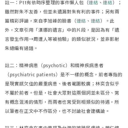
註一：Ptt有依時序整理的事件懶人包（
連結
、
連結
）；
雖然對朱不友善，但並未遺漏對朱有利的事件；另有兩
篇精彩評論，來自李旭峰的臉書（
連結
、
連結
）。此
外，文章引用「漢娜的遺言」中的片段，是因為有「遺
言發生作用→周遭人等被檢驗」的類似狀況，並非影射
朱總編有過錯。
註二：精神病患（psychotic）和精神疾病患者
（psychiatric patients）是不一樣的概念，前者專指的
是現實感欠佳的嚴重病患、後者範圍較廣；林奕含似乎
不屬於前者。但是，社會大眾對這兩個詞並未區分、常
有概念混淆的情形，而兩者也常受到相類似的待遇，所
以筆者在正文中不作區分，也不討論社會建構論。
註三：林奕含在書中曾提及台灣的被殖民處境。管仁健