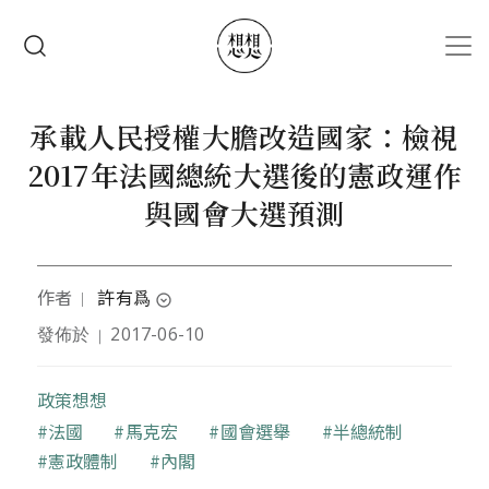
移至主內容
搜尋
承載人民授權大膽改造國家：檢視
2017年法國總統大選後的憲政運作
與國會大選預測
作者
許有爲
｜
expand_circle_down
發佈於
2017-06-10
｜
作者為法國巴黎第一大學公法所博士候選人
政策想想
關鍵字
法國
馬克宏
國會選舉
半總統制
憲政體制
內閣