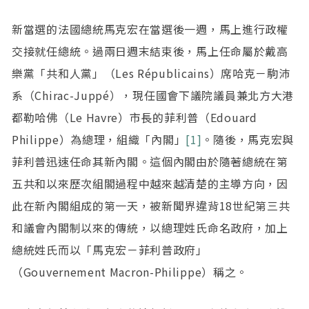
新當選的法國總統馬克宏在當選後一週，馬上進行政權
交接就任總統。過兩日週末結束後，馬上任命屬於戴高
樂黨「共和人黨」（Les Républicains）席哈克－駒沛
系（Chirac-Juppé），現任國會下議院議員兼北方大港
都勒哈佛（Le Havre）市長的菲利普（Edouard
Philippe）為總理，組織「內閣」
[1]
。隨後，馬克宏與
菲利普迅速任命其新內閣。這個內閣由於隨著總統在第
五共和以來歷次組閣過程中越來越清楚的主導方向，因
此在新內閣組成的第一天，被新聞界違背18世紀第三共
和議會內閣制以來的傳統，以總理姓氏命名政府，加上
總統姓氏而以「馬克宏－菲利普政府」
（Gouvernement Macron-Philippe）稱之。