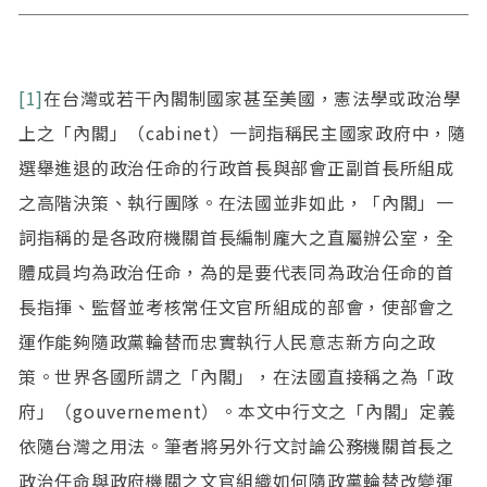
[1]
在台灣或若干內閣制國家甚至美國，憲法學或政治學
上之「內閣」（cabinet）一詞指稱民主國家政府中，隨
選舉進退的政治任命的行政首長與部會正副首長所組成
之高階決策、執行團隊。在法國並非如此，「內閣」一
詞指稱的是各政府機關首長編制龐大之直屬辦公室，全
體成員均為政治任命，為的是要代表同為政治任命的首
長指揮、監督並考核常任文官所組成的部會，使部會之
運作能夠隨政黨輪替而忠實執行人民意志新方向之政
策。世界各國所謂之「內閣」，在法國直接稱之為「政
府」（gouvernement）。本文中行文之「內閣」定義
依隨台灣之用法。筆者將另外行文討論公務機關首長之
政治任命與政府機關之文官組織如何隨政黨輪替改變運