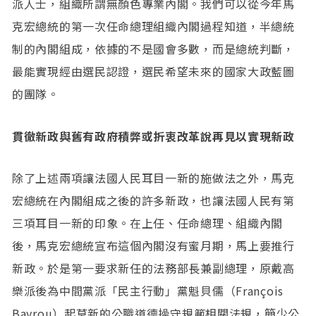
派人士，組織所謂無顏色專業內閣。我們可以從今年馬
克宏總統的第一次任命總理組織內閣過程知道，半總統
制的內閣組成，依據的不是國會多數，而是總統判斷，
最能實現經由選民認證，選民希望未來的國家大政藍圖
的團隊。
貫徹新政與舊有政府積弊或折衷改革說再見以實現新政
除了上述兩項讓法國人民耳目一新的施做法之外，馬克
宏總統在內閣組成之後的許多新政，也讓法國人民有第
三項耳目一新的印象。在上任、任命總理、組織內閣
後，馬克宏總統宣布這個內閣沒有蜜月期，馬上要推行
新政。於是第一要求新任的法務部長兼副總理，原戴高
樂派後為中間黨派「民主行動」黨魁貝儒（François
Bayrou）起草新的公職道德操守規範相關法規，簡少公