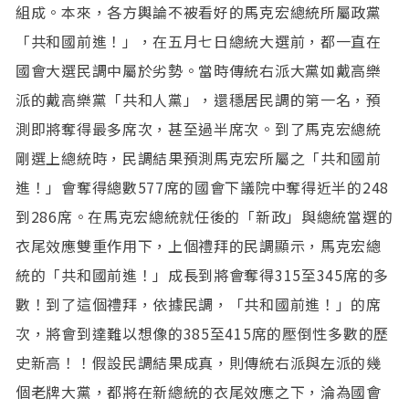
組成。本來，各方輿論不被看好的馬克宏總統所屬政黨
「共和國前進！」，在五月七日總統大選前，都一直在
國會大選民調中屬於劣勢。當時傳統右派大黨如戴高樂
派的戴高樂黨「共和人黨」，還穩居民調的第一名，預
測即將奪得最多席次，甚至過半席次。到了馬克宏總統
剛選上總統時，民調結果預測馬克宏所屬之「共和國前
進！」會奪得總數577席的國會下議院中奪得近半的248
到286席。在馬克宏總統就任後的「新政」與總統當選的
衣尾效應雙重作用下，上個禮拜的民調顯示，馬克宏總
統的「共和國前進！」成長到將會奪得315至345席的多
數！到了這個禮拜，依據民調，「共和國前進！」的席
次，將會到達難以想像的385至415席的壓倒性多數的歷
史新高！！假設民調結果成真，則傳統右派與左派的幾
個老牌大黨，都將在新總統的衣尾效應之下，淪為國會