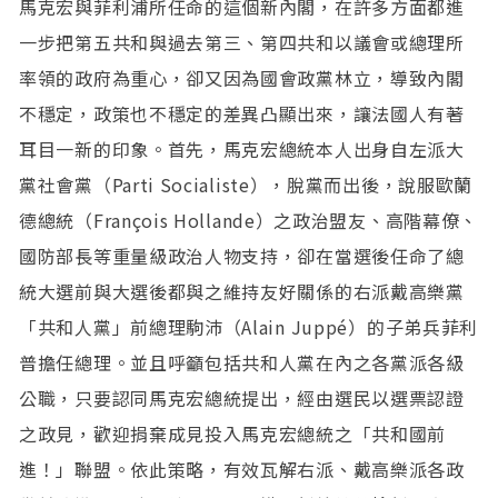
馬克宏與菲利浦所任命的這個新內閣，在許多方面都進
一步把第五共和與過去第三、第四共和以議會或總理所
率領的政府為重心，卻又因為國會政黨林立，導致內閣
不穩定，政策也不穩定的差異凸顯出來，讓法國人有著
耳目一新的印象。首先，馬克宏總統本人出身自左派大
黨社會黨（Parti Socialiste），脫黨而出後，說服歐蘭
德總統（François Hollande）之政治盟友、高階幕僚、
國防部長等重量級政治人物支持，卻在當選後任命了總
統大選前與大選後都與之維持友好關係的右派戴高樂黨
「共和人黨」前總理駒沛（Alain Juppé）的子弟兵菲利
普擔任總理。並且呼籲包括共和人黨在內之各黨派各級
公職，只要認同馬克宏總統提出，經由選民以選票認證
之政見，歡迎捐棄成見投入馬克宏總統之「共和國前
進！」聯盟。依此策略，有效瓦解右派、戴高樂派各政