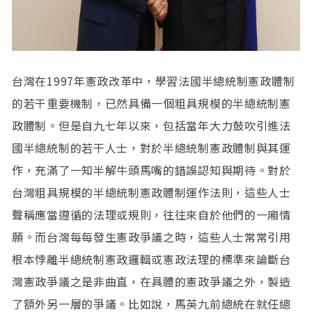
台灣在1997年憲政改革中，學習法國半總統制憲政體制
的若干重要機制，已然具備一個粗具規模的半總統制憲
政體制。但是自九七年以來，包括當年大力鼓吹引進法
國半總統制的若干人士，對於半總統制憲政體制與其運
作，充滿了一知半解牛頭馬嘴的錯誤認知與期待。對於
台灣粗具規模的半總統制憲政體制運作法則，這些人士
聲稱應當遵循的法理或規則，往往來自於他們的一廂情
願。而台灣每每發生憲政爭議之時，這些人士常常引用
根本悖離半總統制憲政邏輯或憲政法理的標準來論斷台
灣憲政爭議之是非曲直，在具體的憲政爭議之外，製造
了額外另一層的爭議。比如說，馬英九前總統在就任總