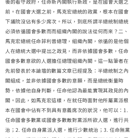
後的看守政府，任命新內閣執行新政，是在國會大選之
前。在國會大選之前，馬克宏總統的政黨，根本在國會
下議院沒佔有多少席次。所以，到底所謂半總統制總統
必須依循國會多數而而組織內閣的說法從何而來？二、
馬克宏總統任命菲利普總理，組織內閣，依循的是他個
人在總統大選中提出之政見，而非依據國會多數，任命
國會多數意欲的人選擔任總理組織內閣。這一點筆者在
先前發表於本論壇的數篇文章已經提及：半總統制之內
閣組成，並非依據國會多數的意願，而是總統衡量時
勢，依據他自身判斷，任命他認為最能實現其政見的內
閣。因此，如馬克宏這樣，在就任時面對他所屬黨派根
本在國會中佔有不到具有意義席次的狀況，他可以：1.
任命國會多數黨或國會多數敵對黨派所欲人選，進行共
治；2. 任命自身黨派人選，進行少數統治；3. 任命無黨