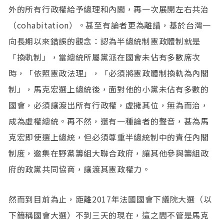
外的所有行政權給予總理和內閣，再一次展開左右共治
（cohabitation）。甚至有論者更為離譜，基於台灣一
向長期以來錯誤的觀念：認為半總統制憲政體制就是
「換軌制」，當總統所屬黨派在國會未佔有多數席次
時，「依照憲政法理」，「必須將憲政體制換軌為內閣
制」，馬克宏選上總統後，面對他的小黨未佔有多數的
國會，必須讓渡出所有行政權，虛擁其位，無為而治，
成為虛權總統。再不然，還有一種論者的聲音，甚為馬
克宏即使選上總統，但必須尊重半總統制中的責任內閣
制度，邀集在野黨籌組大聯合政府，讓其他參與籌組政
府的政黨共同協商，讓渡其憲政權力。
然而到目前為止，距離2017年法國國會下議院大選（以
下簡稱國會大選）不到三天的現在，這之間不管是馬克