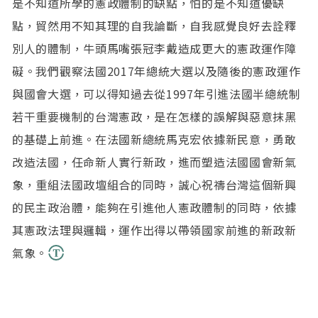
是不知道所學的憲政體制的缺點，怕的是不知道優缺
點，貿然用不知其理的自我論斷，自我感覺良好去詮釋
別人的體制，牛頭馬嘴張冠李戴造成更大的憲政運作障
礙。我們觀察法國2017年總統大選以及隨後的憲政運作
與國會大選，可以得知過去從1997年引進法國半總統制
若干重要機制的台灣憲政，是在怎樣的誤解與惡意抹黑
的基礎上前進。在法國新總統馬克宏依據新民意，勇敢
改造法國，任命新人實行新政，進而塑造法國國會新氣
象，重組法國政壇組合的同時，誠心祝禱台灣這個新興
的民主政治體，能夠在引進他人憲政體制的同時，依據
其憲政法理與邏輯，運作出得以帶領國家前進的新政新
氣象。