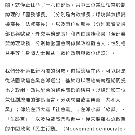
閣，就僅止任命了十六位部長，其中三位兼任相當於副
總理的「國務部長」（分別是內政部長；環境與氣候變
遷部長；法務部長），以及兩位副部長（分別襄贊交通
部長與歐盟、外交事務部長）和四位國務秘書（全部襄
贊總理政務，分別擔當國會關係與政府發言人；性別權
益平等；身障人士權益；數位政府與數位建設）。
我們分析這個新內閣的組成，包括總理在內，可以說是
從法國政壇各黨各派選出，基於可以跟總統競選期間提
出之政綱、政見配合的條件篩選的結果。以總理和三位
兼任副總理的部長而言，分別來自戴高樂黨「共和人
黨」；傳統左派大黨「社會黨」；左派小黨「綠黨」、
「生態黨」；以及原戴高樂派偏中，後來脫離右派政黨
的中間政黨「民主行動」（Mouvement démocrate，