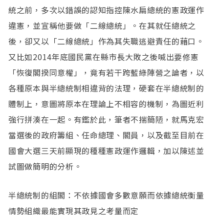
統之前，多次以錯誤的認知指控陳水扁總統的憲政運作
違憲，並宣稱他要做「二線總統」。在其就任總統之
後，卻又以「二線總統」作為其失職逃避責任的藉口。
又比如2014年底國民黨在縣市長大敗之後喊出要修憲
「恢復閣揆同意權」，竟有若干跨藍綠陣營之論者，以
各種原本與半總統制相違背的法理，硬套在半總統制的
體制上，意圖將原本在理論上不相容的機制，為圖近利
強行拼湊在一起。有鑑於此，筆者不揣簡陋，就馬克宏
當選後的政府籌組、任命總理、閣員，以及截至目前在
國會大選三天前顯現的種種憲政運作邏輯，加以陳述並
試圖做簡明的分析。
半總統制的組閣：不依據國會多數意願而依據總統衡量
情勢組織最能實現其政見之考量而定