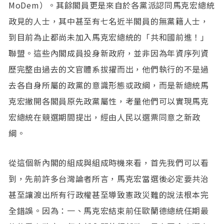
MoDem）。其餘閣員更是來自於各黨派認同馬克宏總統
政見的人士，其中甚至有七名近半閣員的無黨籍人士，
到目前為止都尚未加入馬克宏總統的「共和國前進！」
聯盟。這些內閣成員投身新政府，並非因為年資序列資
歷完整由過去的文官體系拔擢而出，他們執行的不是過
去各自身所屬的政黨的意識形態或政綱，而是新總統馬
克宏撇開各閣員原先政黨屬性，考量他們可以實現馬克
宏總統在競選期間提出，經由人民以選票同意之新政
綱。
從這個新內閣的組成與組成時機來看，首先我們可以看
到，先前許多台灣論者所言，馬克宏當選後必定要共治
甚至讓渡出所有行政權甚至導致憲政災難的說法根本完
全錯誤。因為：一、馬克宏結束前任歐蘭德總統任期最