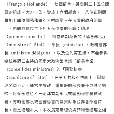
（François Hollande）十七個部會，最高到三十五位閣
員的組成，大刀一砍，變成十六個部會，十八位正副閣
員加上四位國務秘書的大幅轉變。在法國的政府組織
上，內閣成員包含下列五個位階的公職：總理
（premier ministre）、相當於副總理的「國務部長」
（ministre d’État）、部長（ministre）、政務副部
長（ministre délégué），以及位列第五級，不能參與
總統每週三主持的國家大政決策會議「部長會議」
（conseil des ministres）的「國務秘書」
（secrétaire d’État）。在第五共和的傳統上，副總
理名額不定，通常由施政上重量級的部長兼任或甚至懸
缺。每個部會也不一定都有副部長或國務秘書襄贊政
務，有時副部長或國務秘書的襄贊對象並非各部會首
長，而是總理本人。本次馬克宏總統與菲利普總理之組