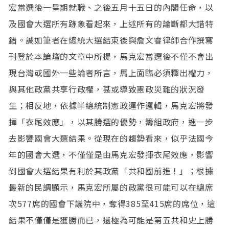
宏當選後一星期就職、之後五月十五日的內閣任命，以
及國會大選所有跡象看起來，上述所有的論斷都大錯特
錯。誠如筆者在總統大選結束後與詹文睿律師合作撰寫
刊登於本論壇的文章中所提，馬克宏當選後不僅不會出
現台灣或國外一些論者所言，馬上面臨必須釋出權力，
與其他政黨共享行政權，甚或導致憲政災難的狀況發
生；相反地，依據半總統制憲政運作邏輯，馬克宏將發
揮「衣尾效應」，以其勝選的優勢，籌組政府，進一步
去影響國會大選結果。從現在的趨勢看來，似乎法國今
年的國會大選，不僅僅是由馬克宏發揮衣尾效應，影響
到國會大選結果有利於其政黨「共和國前進！」；根據
最新的民調顯示，馬克宏所屬的政黨很可能可以在總席
次577席的國會下議院中，奪得385至415席的席位，這
結果不僅僅是獲勝而已，還極為可能是第五共和史上勝