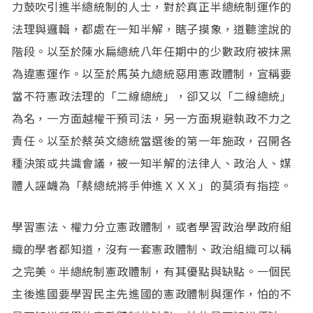
力鼓吹引進半總統制的人士，對於真正半總統制運作的
法理與邏輯，都處在一知半解，瞎子摸象，道聽塗說的
階段。以至於陳水扁總統八年任期中的少數政府被抹黑
為違憲運作。以至於馬英九總統惡用憲政體制，宣稱要
當不符憲政法理的「二線總統」，卻又以「二線總統」
為名，一方面越權干預司法，另一方面規避執政不力之
責任。以至於蔡英文總統當選後的第一年施政，召開各
種決策或共識會議，被一知半解的法律人、政治人、媒
體人誣衊為「蔡總統將手伸進ＸＸＸ」的莫須有指控。
學習憲法、權力分立憲政體制，或者學習政治學政府組
織的學者都知道，沒有一套憲政體制、政治組織可以稱
之完美。半總統制憲政體制，有其優點與缺點。一個民
主後進國要學習民主先進國的憲政體制與運作，怕的不