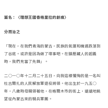
篇名：〈理想王國香格里拉的創痕〉
分而治之
「現在，在我們青海的蒙古，民族的氣運和機遇跌落到
了谷底。或許是因為做了壞事吧。在鎮壓藏人的起義
時，我們充當了先鋒」。
二○一○年十二月二十五日，向我這樣懺悔的是一名叫
杜古爾扎的人民解放軍退役將領。他出生於一九五○
年，八歲時母親領著他，在格爾木市的街上，遠遠地眺
望從內蒙古來的騎兵軍團。