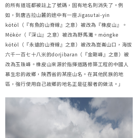
的所有道班都被註上了號碼，固有地名則消失了。例
如，到唐古拉山麓的途中有一座Jigasutai-yin
kötöl（『有魚的山脊線』之意）被改為『橡皮山』。
Mökör（『深山』之意）被改為野馬灘。möngke
kötöl（『永遠的山脊線』之意）被改為崑崙山口，海拔
六千一百七十八米的dorjibaran（『金剛峰』之意）被
改為玉珠峰。橡皮山來源於指揮道路修築工程的中國人
慕生忠的故鄉，陝西省的某座山名。在其他民族的地
區，強行使用自己故鄉的地名正是征服者的做法。」