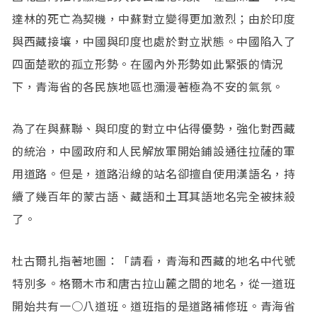
達林的死亡為契機，中蘇對立變得更加激烈；由於印度
與西藏接壤，中國與印度也處於對立狀態。中國陷入了
四面楚歌的孤立形勢。在國內外形勢如此緊張的情況
下，青海省的各民族地區也瀰漫著極為不安的氣氛。
為了在與蘇聯、與印度的對立中佔得優勢，強化對西藏
的統治，中國政府和人民解放軍開始鋪設通往拉薩的軍
用道路。但是，道路沿線的站名卻擅自使用漢語名，持
續了幾百年的蒙古語、藏語和土耳其語地名完全被抹殺
了。
杜古爾扎指著地圖：「請看，青海和西藏的地名中代號
特別多。格爾木市和唐古拉山麓之間的地名，從一道班
開始共有一○八道班。道班指的是道路補修班。青海省