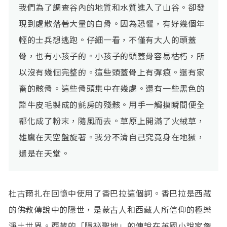
我們為了調查谷內的地質和水質進入了山谷。卻發
現到處散落著大量的白骨。因為恐懼，有好幾個年
輕的士兵想逃跑。仔細一看，不僅有大人的頭蓋
骨，也有小孩子的。小孩子的頭蓋骨容易枯朽，所
以沒有幾個完整的。這些頭蓋骨上有彈痕。還有家
畜的骸骨。這些骨頭集中在幾處。還有一些黑色的
犛牛皮毛製成的氈房的殘骸。用手一觸摸瞬間便全
都化成了粉末，隨風而去。草原上開滿了火絨草，
雄鷹在天空盤旋著。我分不清自己究竟身在地獄，
還是在天堂。
杜古爾扎在回憶中使用了香巴拉這個詞。香巴拉是西藏
的佛教傳說中的隱世，是蒙古人和西藏人所信仰的極樂
淨土世界。西藏的「隱祕聖地」的傳說在英國小說家詹