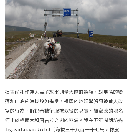
杜古爾扎作為人民解放軍測量大隊的將領，對地名的變
遷和山峰的海拔瞭如指掌。祖國的地理學資訊被他人改
寫的行為，訴說著被征服被奴役的現實。被竄改的地名
何止於格爾木和唐古拉之間的區域。我在五年間到訪過
Jigasutai-yin kötöl（海拔三千八百一十七米，橡皮