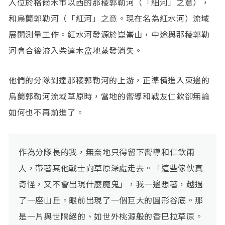
入位於格爾木市以西的那稜郭勒河（「細河」之意），
和烏蘭郭勒河（「紅河」之意。現在名為紅水河）流域
展開測量工作。紅水河發源於崑崙山，中途與那稜郭勒
河會合後流入柴達木盆地蒸發消失。
他們的分隊到達那稜郭勒河的上游，正準備進入東邊的
烏蘭郭勒河流域草原時，當地的嚮導和戰友仁欽卻無論
如何也不再前進了。
作為分隊長的我，無奈地只得留下嚮導和仁欽兩
人，帶著其他戰士向草原深處走去。「這些傢伙真
奇怪，又不會出現什麼魔鬼」，我一邊想著，越過
了一座山丘。眼前出現了一個巨大的圓形谷底。那
是一片與世隔絕的、如世外桃源般的香巴拉草原。