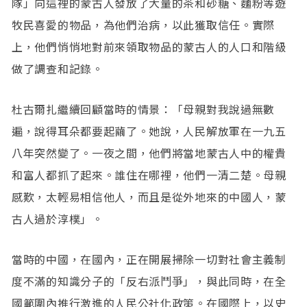
隊」向這裡的蒙古人發放了大量的茶和砂糖、麵粉等遊
牧民喜愛的物品，為他們治病，以此獲取信任。實際
上，他們悄悄地對前來領取物品的蒙古人的人口和階級
做了調查和記錄。
杜古爾扎繼續回顧當時的情景：「母親對我說過無數
遍，說得耳朵都要起繭了。她說，人民解放軍在一九五
八年突然變了。一夜之間，他們將當地蒙古人中的權貴
和富人都抓了起來。誰住在哪裡，他們一清二楚。母親
感歎，太輕易相信他人，而且是從外地來的中國人，蒙
古人過於淳樸」。
當時的中國，在國內，正在開展掃除一切對社會主義制
度不滿的知識分子的「反右派鬥爭」，與此同時，在全
國範圍內推行激進的人民公社化政策。在國際上，以史