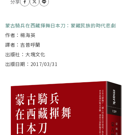
紀實文學全新力作。
主要著作：
《續 沒有墓碑的草原——內蒙古文化大革命．大屠殺
實錄》（岩波書店，2011）
蒙古騎兵在西藏揮舞日本刀：蒙藏民族的時代悲劇
《作為殖民地的蒙古——中國的官制國家主義與革命
作者：楊海英
思想》（勉誠出版，2013）
《在中國與蒙古的夾縫間——烏蘭夫民族自決未竟之
譯者：吉普呼蘭
夢》（岩波書店，2013）
出版社：大塊文化
《蒙古和伊斯蘭式的中國》（文藝春秋．文春學藝叢
書，2014）
出版日期：2017/03/31
《種族滅絕大屠殺與文化大革命——內蒙古的民族問
題》（勉誠出版，2014）
《日本陸軍與蒙古》（中央公論新社，中公新書
2348，2015）