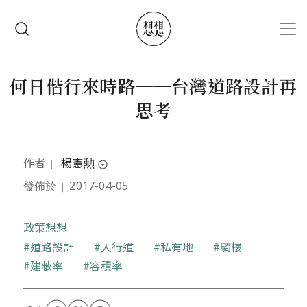
移至主內容
搜尋
何日偕行來時路──台灣道路設計再
思考
作者
楊憲勲
｜
expand_circle_down
發佈於
2017-04-05
｜
作者是旅日醫師・平埔文化工作者
政策想想
關鍵字
道路設計
人行道
私有地
騎樓
建蔽率
容積率