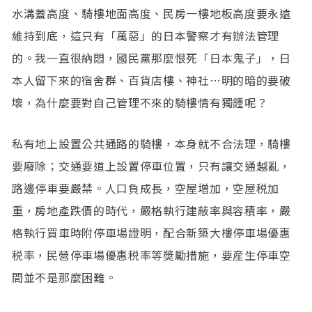
水溝蓋高度、騎樓地面高度、民房一樓地板高度要永遠
維持到底，這只有「萬惡」的日本警察才有辦法管理
的。我一直很納悶，國民黨那麼恨死「日本鬼子」，日
本人留下來的宿舍群、百貨店樓、神社…明的暗的要破
壞，為什麼要對自己管理不來的騎樓情有獨鍾呢？
私有地上設置公共通路的騎樓，本身就不合法理，騎樓
要廢除；交通要道上設置停車位置，只有讓交通越亂，
路邊停車要嚴禁。人口負成長，空屋増加，空屋税加
重，房地產跌價的時代，嚴格執行建蔽率與容積率，嚴
格執行買車時附停車場證明，配合新築大樓停車場優惠
税率，民營停車場優惠税率等奬勵措施，要産生停車空
間並不是那麼困難。