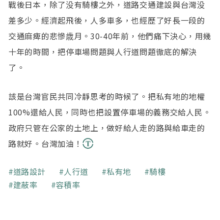
戰後日本，除了没有騎樓之外，道路交通建設與台灣没
差多少。經濟起飛後，人多車多，也經歷了好長一段的
交通麻痺的悲慘歳月。30-40年前，他們痛下決心，用幾
十年的時間，把停車場問題與人行道問題徹底的解決
了。
該是台灣官民共同冷靜思考的時候了。把私有地的地權
100%還給人民，同時也把設置停車場的義務交給人民。
政府只管在公家的土地上，做好給人走的路與給車走的
路就好。台灣加油！
關鍵字
道路設計
人行道
私有地
騎樓
建蔽率
容積率