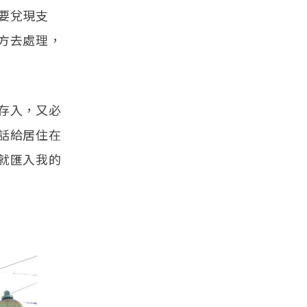
要兌現支
方去處理，
存入，又必
話給居住在
就匯入我的