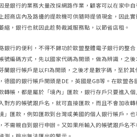
因是銀行的業務大量改採網路作業，顧客可以在家中自
上超商店內及路邊的提款機可供隨時提領現金，因此實
萎縮，銀行也就因此趁勢裁減服務點，以節省店租。
路銀行的便利，不得不歸功於歐盟整體電子銀行的整合
帳號編碼方式，先以國家代碼為開頭，做為辨識，之後
芬蘭銀行帳戶是以FI為開頭，之後才是數字碼，至於其
，德國的銀行帳戶開頭是DE，英國是GB等。在歐盟各
款轉帳，都是屬於「境內」匯款，銀行存戶只要進入個
入對方的帳號跟戶名，就可直接匯款，而且不會加收轉
境」匯款，例如匯款到台灣或美國的個人銀行帳戶，也
，不需親自到銀行申辦。又如果所輸入的帳號跟戶名不
偵測，跳出無法匯出的警示。