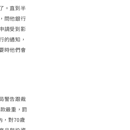
了。直到半
，問他銀行
申請受到影
行的通知，
要時他們會
局警告跟裁
罰款最重，罰
，對70歲