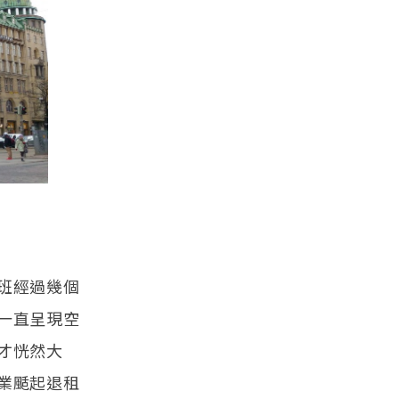
班經過幾個
一直呈現空
才恍然大
業颳起退租