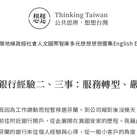
搜尋
策
地緣政經
社會人文
國際智庫
多元想想
想想選集
English 
銀行經驗二、三事：服務轉型、
我因為工作調動而短暫移居芬蘭。到公司報到後沒幾天
前往附近銀行開戶，從此展開在異國安家的歷程。我藉
芬蘭的銀行來往個人經驗與心得，從一般小客戶的角度