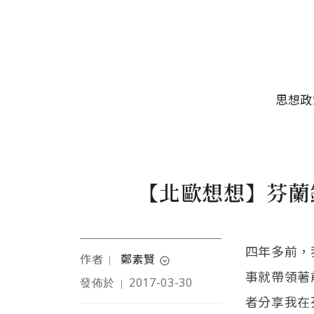
移至主內容
主選單
思想政
【北歐想想】芬蘭
四年多前，
作者
鄭素賢
｜
expand_circle_down
事就帶領著
發佈於
2017-03-30
｜
曾經旅居歐美各地，年紀
者分享我在
漸長之後，學習著以海外