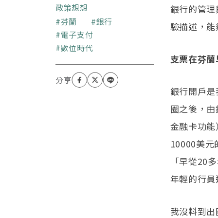
生活經驗省思台灣的現
政策想想
銀行的管理
況。
關鍵字
芬蘭
銀行
驗描述，能
電子支付
數位時代
支票在芬蘭
銀行開戶是
圈之後，由
金融卡功能
10000
「早從20
年輕的行員
我沒料到出