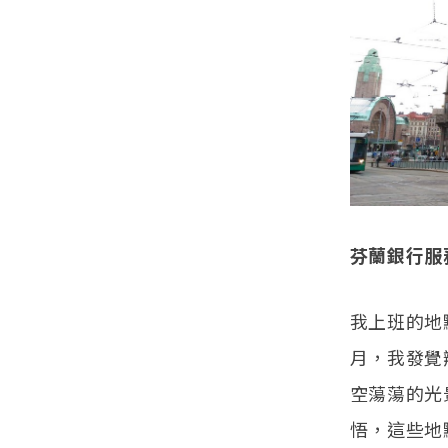
芬蘭銀行服
我上班的地
月，我發覺
空蕩蕩的光
悟，這些地