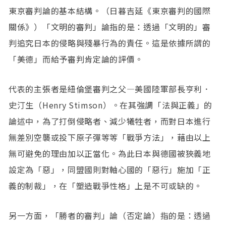
東京審判論的基本結構。（日暮吉延《東京審判的國際
關係》）「文明的審判」論指的是：透過「文明的」審
判追究日本的侵略與殘暴行為的責任。這是依據所謂的
「美德」而給予審判肯定論的評價。
代表的主張者是紐倫堡審判之父—美國陸軍部長亨利．
史汀生（Henry Stimson）。在其強調「法與正義」的
論述中，為了打倒侵略者、減少犧牲者，而對日本進行
無差別空襲或投下原子彈等等「戰爭方法」，藉由以上
無可避免的理由加以正當化。為此日本與德國被狹義地
設定為「惡」，同盟國則對軸心國的「惡行」施加「正
義的制裁」，在「塑造戰爭性格」上是不可或缺的。
另一方面，「勝者的審判」論（否定論）指的是：透過