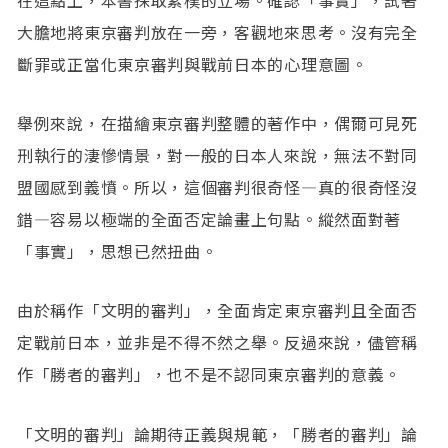
在這點上，本書採取素樸的立場。確認「事實」，試著
大膽地將東京審判放在一旁，客觀地來思考。沒有完全
斷罪或正當化東京審判與戰前日本的心理意圖。
舉例來說，在描繪東京審判整體的著作中，偶爾可見死
刑執行的淒慘情景，對一般的日本人來說，無法不對同
盟國感到義憤。所以，這個審判很奇怪—真的很奇怪沒
錯—容易以極端的全面否定論畫上句點。縱然面對著
「事實」，思想已然扭曲。
由於稱作「文明的審判」，全面肯定東京審判且全面否
定戰前日本，並非是不得不然之舉。反過來說，儘管稱
作「勝者的審判」，也不是不認同東京審判的意義。
「文明的審判」論期待正義與規範，「勝者的審判」論