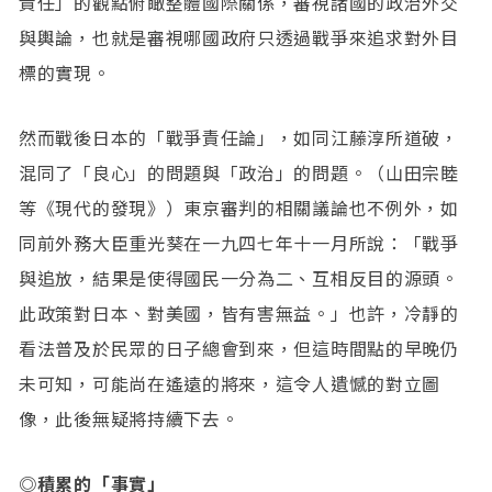
責任」的觀點俯瞰整體國際關係，審視諸國的政治外交
與輿論，也就是審視哪國政府只透過戰爭來追求對外目
標的實現。
然而戰後日本的「戰爭責任論」，如同江藤淳所道破，
混同了「良心」的問題與「政治」的問題。（山田宗睦
等《現代的發現》）東京審判的相關議論也不例外，如
同前外務大臣重光葵在一九四七年十一月所說：「戰爭
與追放，結果是使得國民一分為二、互相反目的源頭。
此政策對日本、對美國，皆有害無益。」也許，冷靜的
看法普及於民眾的日子總會到來，但這時間點的早晚仍
未可知，可能尚在遙遠的將來，這令人遺憾的對立圖
像，此後無疑將持續下去。
◎積累的「事實」