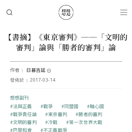
移至主內容
搜尋
【書摘】《東京審判》──「文明的
審判」論與「勝者的審判」論
作者
日暮吉延
｜
expand_circle_down
發佈於
2017-03-14
｜
1962年生於東京。1993年立教大學研究所博士課程屆
滿退學。2000年獲得學習院大學博士學位（政治
學）。專攻日本政治外交史、國際關係論。2012年起
想想副刊
任帝京大學法學部教授，歷任鹿兒島大學教養部助教
關鍵字
法與正義
戰爭
同盟國
軸心國
授、法文學部助教授、教授等職。
戰爭責任論
東京審判
勝者的審判
著有：《東京審判的國際關係》（木鐸社，2002年）
文明的審判
冷戰
第一次世界大戰
獲吉田茂獎，《東京審判》（講談社現代新書，2008
年）獲三得利學藝獎。另合著有《正確解讀東京審
巴黎和會
不正義戰爭