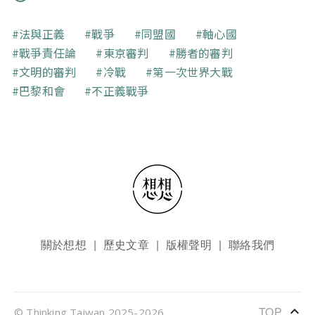
關鍵字
法與正義
戰爭
同盟國
軸心國
戰爭責任論
東京審判
勝者的審判
文明的審判
冷戰
第一次世界大戰
巴黎和會
不正義戰爭
頁尾選單
關於想想
歷史文章
版權聲明
聯絡我們
keyboard_arrow_up
TOP
© Thinking Taiwan 2025-2026