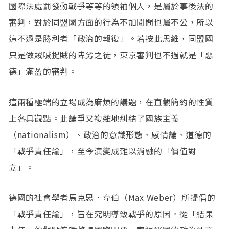
國際法處罰發動戰爭等等的領袖個人，是屬於事後法的
審判，對於同盟國方面的行為不加聞問也屬不公，所以
這不過是勝利者「政治的報復」。若按此思維，同盟國
只是做賊喊捉賊的卑劣之徒，東京審判也不過就是「惡
德」滿盈的審判。
這兩種極端的立場成為麻煩的議題，在直觀簡約的性質
上各具觀點。此論爭又複雜地糾結了國族主義
（nationalism）、政治的意識形態、感情論、道德的
「戰爭責任論」，至今演變成難以消融的「價值對
立」。
德國的社會學者馬克思．韋伯（Max Weber）所提倡的
「戰爭責任論」，旨在究明導致戰爭的原因。從「結果