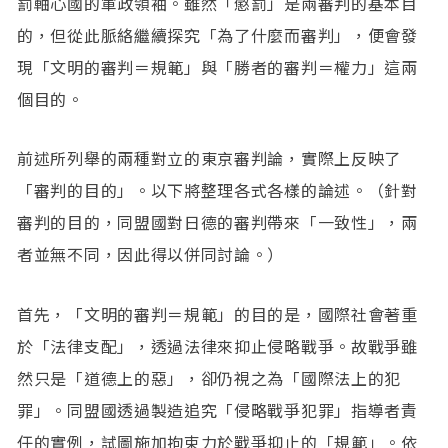
罰軸心國的軍政領袖。雖然「懲罰」是兩審判的基本目
的，但從此脈絡繼續探究「為了什麼而審判」，便會發
現「文明的審判＝規範」與「勝者的審判＝權力」這兩
個目的。
前述所列舉的兩種對立的東京審判論，實際上反映了
「審判的目的」。以下將整理各式各樣的論述。（針對
審判的目的，同盟國對日德的審判帶來「一致性」，兩
者並無不同，因此得以併同討論。）
首先，「文明的審判＝規範」的目的是，國際社會著重
於「法律支配」，透過法律來抑止侵略戰爭。故戰爭雖
然只是「道德上的惡」，卻仍視之為「國際法上的犯
罪」。同盟國透過製造追究「侵略戰爭犯罪」指導者責
任的實例，試圖施加拘束力於戰爭抑止的「規範」。依