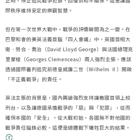
止時，停止追究戰爭犯罪，回復到和平關係。這是讓國
際秩序維持安定的樂觀智慧。
但在第一次世界大戰中，戰爭的評價瞬間為之一變。在
巴黎和會的美英法義首腦「四人會議」中，英國首相大
衛．勞合．喬治（David Lloyd George）與法國總理克
里蒙梭（Georges Clemenceau）兩人強烈主張，應該
透過國際審判追究前德皇威廉二世（Wilhelm Ⅱ）開啟
「不正義戰爭」的責任。
英法主張的背景是，國內輿論強烈支持讓敵國首領上絞
刑台，以及讓德國承擔戰爭的「惡」與「犯罪」，從而
確保本國的「安全」。從大戰初始，各國無不對他國的
戰爭責任錙銖必較，這便是總體戰下犧牲巨大的結果。