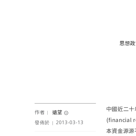
移至主內容
主選單
思想政
中國近二十
作者
遠望
｜
expand_circle_down
(financ
發佈於
2013-03-13
｜
澳洲華裔財經學者，專長
本資金源源
中國財經轉型、國際財經