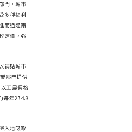
部門，城市
受多種福利
進而通過兩
政定價，強
以補貼城市
工業部門提供
農民以工農價格
年274.8
深入地吸取