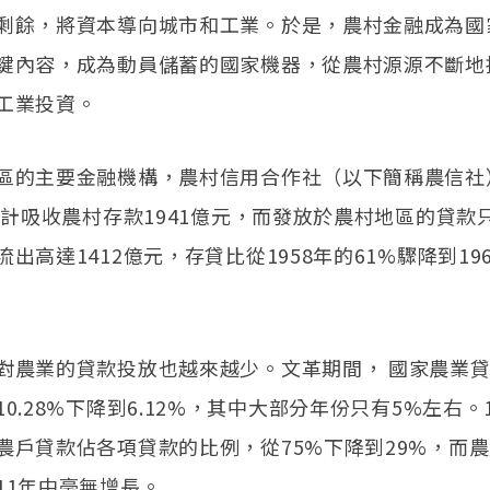
剩餘，將資本導向城市和工業。於是，農村金融成為國
鍵內容，成為動員儲蓄的國家機器，從農村源源不斷地
工業投資。
區的主要金融機構，農村信用合作社（以下簡稱農信社）在
累計吸收農村存款1941億元，而發放於農村地區的貸款只
出高達1412億元，存貸比從1958年的61%驟降到19
對農業的貸款投放也越來越少。文革期間， 國家農業
0.28%下降到6.12%，其中大部分年份只有5%左右。196
農戶貸款佔各項貸款的比例，從75%下降到29%，而
11年中毫無增長。