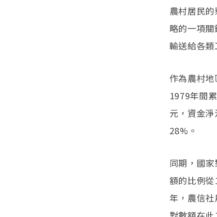
農村居民的
略的一項關
輸送給各類
作為農村地
1979年間
元，資金淨流
28%。
同期，國家
額的比例從1
年，農信社
對數額在此