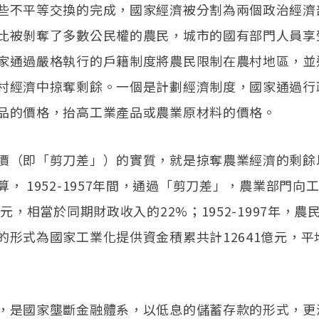
些不平等交換的完成，國家經濟被分割為兩個政治經濟
比被剝奪了多數公民權的農民，城市的國有部門人員享
家通過嚴格執行的戶籍制度將農民限制在農村地區，並
村經濟中掠奪剩餘。一個是計劃經濟制度，國家通過行
品的價格，抬高工業產品或農業原材料的價格。
價（即「剪刀差」）的實質，就是掠奪農業經濟的剩餘
算， 1952-1957年間，通過「剪刀差」，農業部門向
億元，相當於同期財政收入的22%；1952-1997年，
的形式為國家工業化提供資金積累共計12641億元，平均每
，是國家壟斷金融體系，以低息的儲蓄存款的形式，更