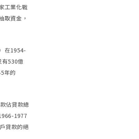
家工業化戰
抽取資金，
1954-
有530億
65年的
貸款佔貸款總
6-1977
農戶貸款的絕