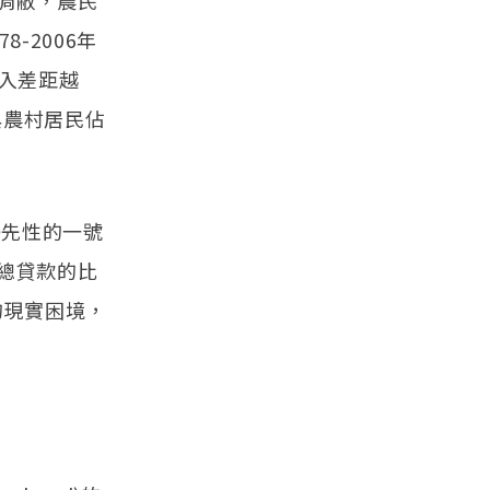
凋敝，農民
-2006年
入差距越
與農村居民佔
優先性的一號
總貸款的比
融的現實困境，