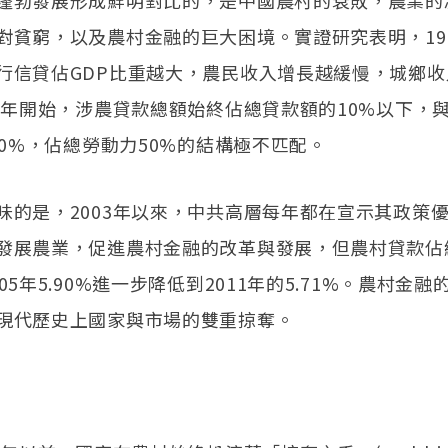
蓬勃發展形成鮮明對比的，是中國農村的衰敗，農業的
對貧窮，以及農村金融的巨大困境。實證研究表明，1978
行信貸佔GDP比重越大，農民收入增長越緩慢，城鄉收
98年開始，涉農貸款總額始終佔總貸款額的10%以下，
70%，佔總勞動力50%的結構極不匹配。
味的是，2003年以來，中共高層每年都在宣示其政策
發展農業，促進農村金融的改革與發展，但農村貸款佔
05年5.90%進一步降低到2011年的5.71%。農村金
現代歷史上國家與市場的雙重掠奪。