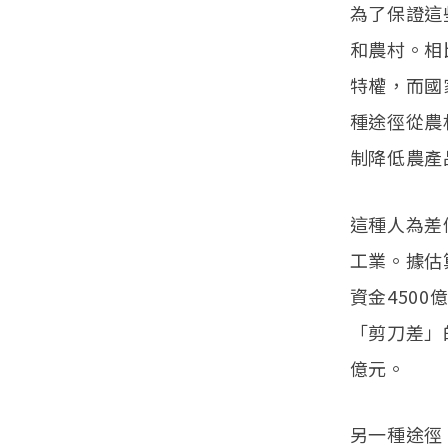
為了保證這
和農村。相
特權，而國
種途徑從農
制降低農產
這種人為差
工業。據估
資金4500
「剪刀差」
億元。
另一種途徑