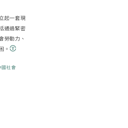
立起一套現
括通過緊密
會勞動力、
困。
中國社會