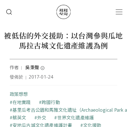
移至主內容
搜尋
被低估的外交援助：以台灣參與瓜地
馬拉古城文化遺產維護為例
作者
吳秉聲
｜
expand_circle_down
發佈於
2017-01-24
｜
作者為國立成功大學建築學系副教授，曾參與世界遺
產瓜地馬拉「安地瓜古城文化遺產維護計畫」（2007-
2009）
政策想想
關鍵字
在地實踐
跨國行動
基里瓜考古公園和馬雅文化遺址（Archaeological Park and 
蔡英文
外交
世界文化遺產維護
安地瓜古城文化遺產維護計畫
文化援助