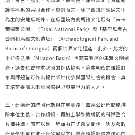
語、考古、歷史、人類學、博物館、建築與文化資產維
護等科系的共同合作。舉例而言，除了西班牙殖民文化
為主的安地瓜城外，在瓜國境內的馬雅文化區有「蒂卡
爾國家公園」（Tikal National Park）與「基里瓜考古
公園和馬雅文化遺址」（Archaeological Park and
Ruins of Quirigua）兩個世界文化遺產。此外，北方的
米拉多盆地（Mirador Basin）也蘊藏豐厚的馬雅文明遺
產，過去也曾尋求我國的評估協助。這些明確的維護對
象與課題皆可作為提供新世代參與國際社會的機會，真
正培育臺灣未來具國際視野與競爭力的人才。
三、建構新的跨國行動與在地實踐：如果公部門間能排
除本位主義，合作順暢，再加上學術機構間的科際整合
具備共識，應可以進一步藉由正式邦交關係，與友邦政
府及學術單位進一步發展以文化遺產維護計畫為核心的