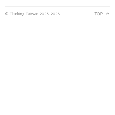
keyboard_arrow_up
TOP
© Thinking Taiwan 2025-2026