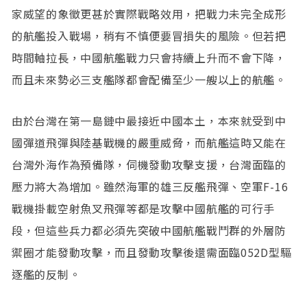
家威望的象徵更甚於實際戰略效用，把戰力未完全成形
的航艦投入戰場，稍有不慎便要冒損失的風險。但若把
時間軸拉長，中國航艦戰力只會持續上升而不會下降，
而且未來勢必三支艦隊都會配備至少一艘以上的航艦。
由於台灣在第一島鏈中最接近中國本土，本來就受到中
國彈道飛彈與陸基戰機的嚴重威脅，而航艦這時又能在
台灣外海作為預備隊，伺機發動攻擊支援，台灣面臨的
壓力將大為增加。雖然海軍的雄三反艦飛彈、空軍F-16
戰機掛載空射魚叉飛彈等都是攻擊中國航艦的可行手
段，但這些兵力都必須先突破中國航艦戰鬥群的外層防
禦圈才能發動攻擊，而且發動攻擊後還需面臨052D型驅
逐艦的反制。