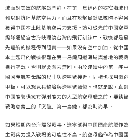
域面對美軍的航艦戰鬥群，在第一島鏈內的狹窄海域也
難以對抗陸基航空兵力，而且在攻擊島鏈區域時不容易
獲得中國本土陸基航空兵力支援。這可從先前中國空軍
編隊通過宮古海峽環繞台灣的飛行訓練中，戰機都是最
先返航的機種得到證實──如果沒有空中加油，從中國
本土起飛的戰機很難在第一島鏈周邊海域與當地的戰機
進行空戰，否則就要有去無回。由於建造中的第一艘中
國國產航空母艦的尺寸與遼寧號接近，同樣也採用滑跳
甲板，可以想見其缺陷與遼寧號類似。也就是說，直到
中國能裝備擁有彈射能力的大型航空母艦之前，要談論
戰略意義上的「突破」第一島鏈，都為時尚早。
如果短期內台海爆發戰事，遼寧號與中國國產航艦作為
主戰兵力投入戰場的可能性不高。航空母艦作為中國國