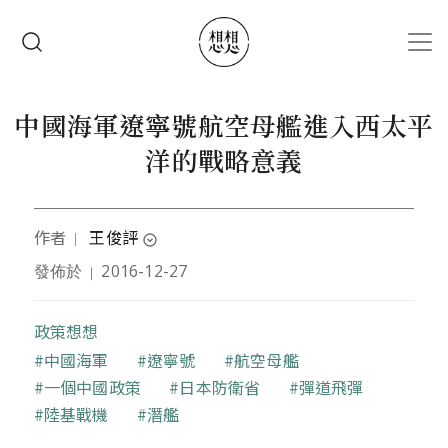
移至主內容
搜尋
中國海軍遼寧號航空母艦進入西太平
洋的戰略意義
作者
王俊評
｜
expand_circle_down
發佈於
2016-12-27
｜
國立政治大學外交系博士，專長為海洋戰略研究、國
際關係史、地緣政治學，及戰略文化。2013年赴美國
南加州大學東亞研究中心訪問，期間出版《和諧世界
政策想想
與亞太權力平衡：中國崛起的世界觀、地緣戰略，及
關鍵字
中國海軍
遼寧號
航空母艦
戰略文化》。現為獨立研究者。
一個中國政策
日本防衛省
彈道飛彈
陸基戰機
潛艦