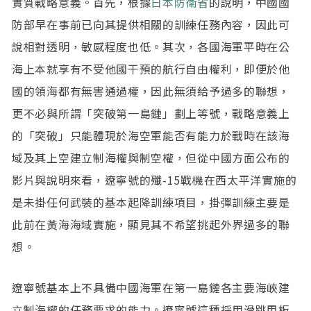
實質戰略意義。首先，根據
日本防衛省
的說明，中國國
防部早在事前已向其提供相關的訓練任務內容，因此可
說相對透明，敏感程度也低。其次，各國海軍平時在公
海上本就享有不受他國干預的航行自由權利，即便於他
國的領海都有無害通過權，因此無須給予過多的聯想，
更不必與所謂「突破第一島鏈」劃上等號，戰略意義上
的「突破」只能體現於海空軍能否有能力於戰時在該海
域及其上空建立制海權與制空權，但從中國方面公布的
影片與說明來看，遼寧號的殲-15戰機在西太平洋實施的
是未掛任何武裝的基本起降訓練項目，掛彈訓練主要是
此前在黃海海域實施，顯見其不希望挑起外界過多的聯
想。
遼寧號基本上不具備中國海軍在第一島鏈各主要海峽建
立制海權的任務要求的能力。遼寧號這種採用滑跳甲板