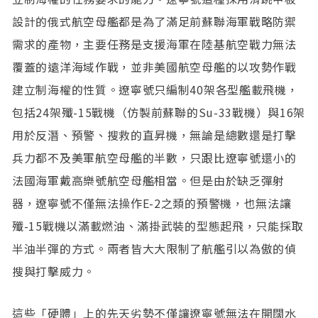
設計的俄式航空母艦都是為了滿足前蘇聯海軍戰略防禦
需求的產物，主要任務是支援海軍在陸基航空戰力無法
覆蓋的遠洋海域作戰，並非美國航空母艦的以攻勢作戰
建立制海權的性質。遼寧號只編制40架各型艦載飛機，
包括24架殲-15戰機（仿製前蘇聯的Su-33戰機）與16架
用於反潛、預警、搜救的直昇機，無論是總數還是打擊
兵力都不及美軍航空母艦的半數，只跟比遼寧號還小的
法國海軍戴高樂號航空母艦相當。但是由於缺乏彈射
器，遼寧號不僅無法操作E-2之類的預警機，也無法讓
殲-15戰機以滿載燃油、滿掛武裝的型態起飛，只能採取
半油半彈的方式。兩者皆大大限制了航艦引以為傲的偵
搜與打擊威力。
這些「硬體」上的先天劣勢不僅讓遼寧號無法在開闊水