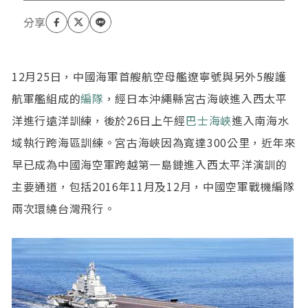
12月25日，中國海軍首艘航空母艦遼寧號與另外5艘護
航軍艦組成的
編隊
，經日本沖繩縣宮古海峽進入西太平
洋進行遠洋訓練，後於26日上午經
巴士海峽
進入南海水
域執行跨海區訓練。宮古海峽因為寬達300公里，近年來
早已成為中國海空軍跨越第一島鏈進入西太平洋演訓的
主要通道，包括2016年11月及12月，中國空軍戰機編隊
兩次環繞台灣飛行。