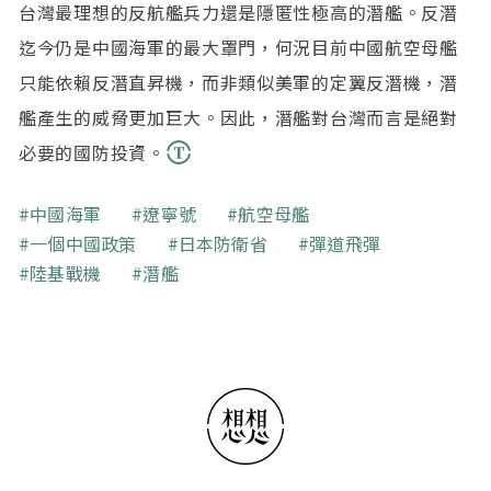
台灣最理想的反航艦兵力還是隱匿性極高的潛艦。反潛
迄今仍是中國海軍的最大罩門，何況目前中國航空母艦
只能依賴反潛直昇機，而非類似美軍的定翼反潛機，潛
艦產生的威脅更加巨大。因此，潛艦對台灣而言是絕對
必要的國防投資。
關鍵字
中國海軍
遼寧號
航空母艦
一個中國政策
日本防衛省
彈道飛彈
陸基戰機
潛艦