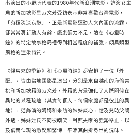
串演出的小野所代表的1980年代新浪潮電影，飾演女主
角的新加坡影星范文芳受訪表示非常喜歡台灣電影，
「有種淡淡哀愁」，正是新電影運動人文內涵的流露，
卻常常清新動人有餘、戲劇張力不足，這在《心靈時
鐘》的特定故事格局裡得到相當程度的補強，頗具類型
風格的渲染特質。
《候鳥來的季節》和《心靈時鐘》都安排了一位「外
配」，皆由當地國影星演出，分別是來自越南的海倫青
桃和新加坡籍的范文芳，外籍的背景強化了人際關係在
異地的某種疏離（其實每個人、每個家庭都是彼此的異
地），范飾演的媽媽和來訪的妹妹談心，憶及兒時父親
外遇、姊妹姓氏不同被嘲笑，對照夫家的強勢舉止，以
及偶爾乍現的懸疑和驚悚，平添其曲折身世的況味。