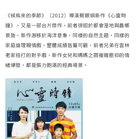
《候鳥來的季節》（2012）導演蔡銀娟新作《心靈時
鐘》，又是一部台片傑作，前者徘迴於都會溼地與農鄉
景致，新作游移於海洋意象，同樣的自然主題，同樣的
家庭倫理親情戲，整體成績皆屬可觀，前者兄弟在雲林
老家扭打的對手戲，新作女兒和媽媽之間複雜壓抑的情
緒爆發，都是張力飽滿的經典場景。