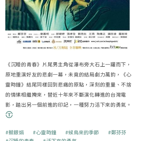
《沉睡的青春》片尾男主角從瀑布旁大石上一躍而下，
原地重演好友的悲劇一幕，未竟的結局劇力萬鈞，《心
靈時鐘》結尾同樣回到悲痛的原點，深刻的重量、不捨
的情愫相繼掩來，替近十年來不斷演化轉進的台灣電
影，踏出另一個前進的印記，一種努力活下來的勇氣。
關鍵字
蔡銀娟
心靈時鐘
候鳥來的季節
鄭芬芬
沉睡的青春
活下來的勇氣