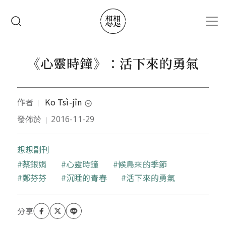
移至主內容
搜尋
《心靈時鐘》：活下來的勇氣
作者
Ko Tsì-jîn
｜
expand_circle_down
發佈於
2016-11-29
｜
本文作者主修文學，從小講台語長大的台語人，愛聽
台語歌，愛看kua á hì，主張釋放在地文化力量，台語
興國，全面綠化。
想想副刊
關鍵字
蔡銀娟
心靈時鐘
候鳥來的季節
鄭芬芬
沉睡的青春
活下來的勇氣