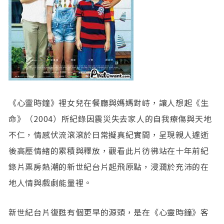
《心靈時鐘》裡女兒在餐廳與媽媽對峙，讓人想起《生
命》（2004）所紀錄因震災失去家人的自我療傷與天地
不仁，情感伏流滾滾於日常擬真紀實間，呈現親人遽逝
後高壓情緒的累積與釋放，觀看此片彷彿站在十年前紀
錄片票房熱潮的新世紀台片起飛原點，浸潤於充沛的在
地人情與戲劇能量裡。
新世紀台片復甦有個更早的源頭，是在《心靈時鐘》客