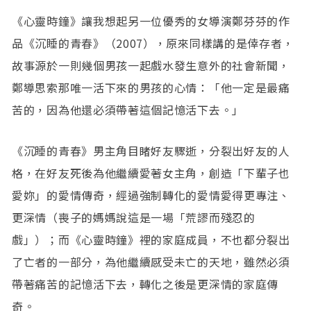
《心靈時鐘》讓我想起另一位優秀的女導演鄭芬芬的作
品《沉睡的青春》（2007），原來同樣講的是倖存者，
故事源於一則幾個男孩一起戲水發生意外的社會新聞，
鄭導思索那唯一活下來的男孩的心情：「他一定是最痛
苦的，因為他還必須帶著這個記憶活下去。」
《沉睡的青春》男主角目睹好友驟逝，分裂出好友的人
格，在好友死後為他繼續愛著女主角，創造「下輩子也
愛妳」的愛情傳奇，經過強制轉化的愛情愛得更專注、
更深情（喪子的媽媽說這是一場「荒謬而殘忍的
戲」）；而《心靈時鐘》裡的家庭成員，不也都分裂出
了亡者的一部分，為他繼續感受未亡的天地，雖然必須
帶著痛苦的記憶活下去，轉化之後是更深情的家庭傳
奇。