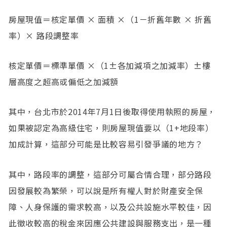
房屋現值＝核定單價 × 面積 ×（1－折舊年數 × 折舊
率）× 路段調整率
核定單價＝標準單價 ×（1±各加減項之加減率）±樓
層高度之超高或偏低之加減額
其中，台北市於2014年7月1日後取得使用執照的房屋，
如果被認定為高級住宅，則房屋現值要以（1+地段率）
加成計算，這部分可能是比較容易引發爭議的地方？
其中，路段率的調整，這部分可屬合情合理，部分路段
因發展較為繁榮，可以說是所有權人對於財產安全保
障、人身保護的需求較高，以及公共設施水平較佳，因
此徵收較高的稅金來因應公共建設與服務支出，是一種