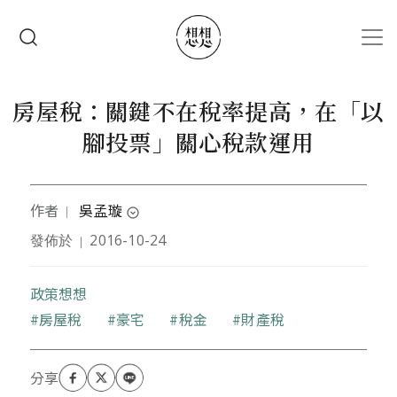
移至主內容
搜尋
房屋稅：關鍵不在稅率提高，在「以
腳投票」關心稅款運用
作者
吳孟璇
｜
expand_circle_down
發佈於
2016-10-24
｜
政治大學地政學系碩士
政策想想
關鍵字
房屋稅
豪宅
稅金
財產稅